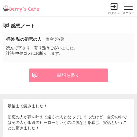
ログイン
メニュー
感想ノート
拝啓 私の初恋の人
青空 澄
/著
読んで下さり、有り難うございました。
誹謗·中傷コメはお断りします。
感想を書く
最後まで読みました！
初恋の人が夢を叶えて遠くの人となってしまったけど、自分の中で
はその人が永遠のヒーローというのに切なさを感じ、実話というこ
とに驚きました！