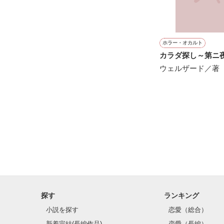
初めて知る感情
仕事をして、

何かを思い知る
ホラー・オカルト
カラダ探し～第ニ
ウェルザード／著
それは、

"この上ない幸せ
だと思う。

そういう気持ち
私が感じたことを
想いも全部詰め
何かに残してお
探す
ランキング
小説を探す
恋愛（総合）
新着完結(長編作品)
恋愛（長編）