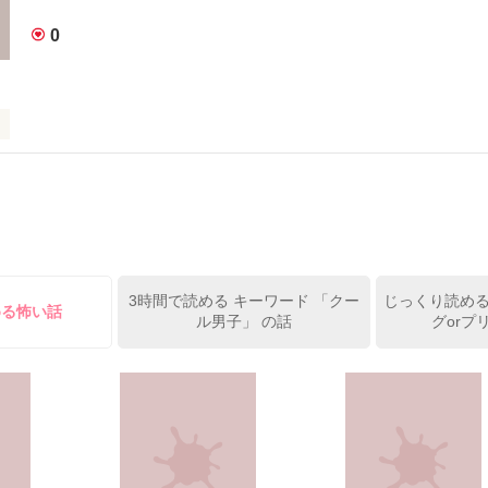
0
していた

るまで

いこと、

いこと

3時間で読める キーワード 「クー
じっくり読める
きてゆく中で

める怖い話
ル男子」 の話
グorプ
もの"

作品を読む
がした
