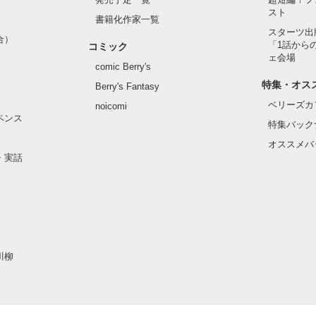
でください。

スト
書籍化作家一覧
スターツ出
合）
「1話から
コミック
ェ会場
comic Berry's
特集・オス
Berry's Fantasy
ベリーズカ
noicomi
ペンス
特集バック
作品を読む
オススメバ
・実話
川柳