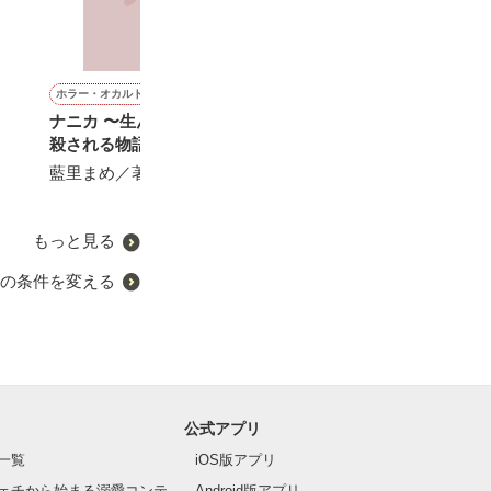
ホラー・オカルト
恋愛(純愛)
ミステリー・サスペンス
恋愛(純愛)
ナニカ 〜生んで、逃げて、
俺様パイロットは高嶺の花
モラルハザード
クールなエリー
殺される物語〜
を暴きたい～恋情溢れる溺
は、天涯孤独な
月瀬いづみ／著
愛攻防戦～
人へと初恋を捧
藍里まめ／著
大森サジャ／著
おうぎまちこ（
ち）／著
もっと見る
の条件を変える
公式アプリ
一覧
iOS版アプリ
ェチから始まる溺愛コンテ
Android版アプリ