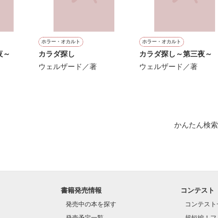
もある。

こともある。

ホラー・オカルト
ホラー・オカルト
夜～
カラダ探し
カラダ探し～第三夜～
ウェルザード／著
ウェルザード／著
なこと"

作品を読む
かんたん検索
を、



込んで、

きたかった。

書籍発売情報
コンテスト
発売中の本を探す
コンテスト
発売予定一覧
超短編！フ