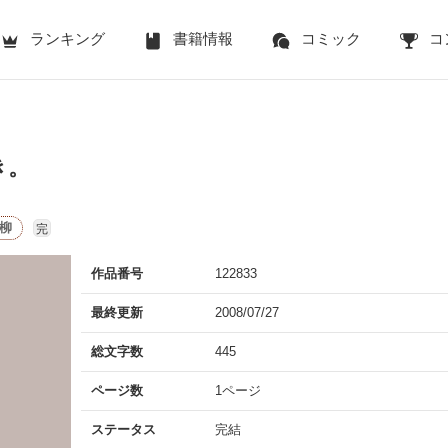
ランキング
書籍情報
コミック
コ
き。
柳
完
作品番号
122833
最終更新
2008/07/27
総文字数
445
ページ数
1ページ
ステータス
完結