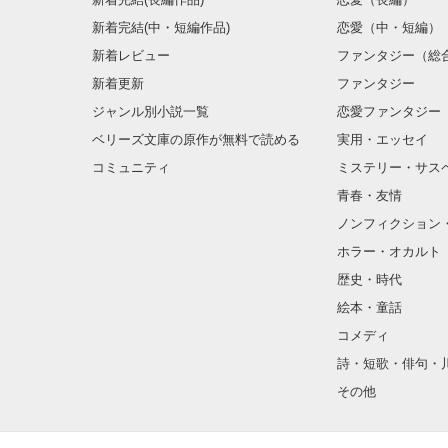
よかったら読ん
新着完結(中・短編作品)
恋愛（中・短編）
新着レビュー
ファンタジー（総
新着更新
ファンタジー
ジャンル別小説一覧
恋愛ファンタジー
ベリーズ文庫の原作が無料で読める
実用・エッセイ
コミュニティ
ミステリー・サス
青春・友情
ノンフィクション
ホラー・オカルト
歴史・時代
絵本・童話
コメディ
詩・短歌・俳句・
その他