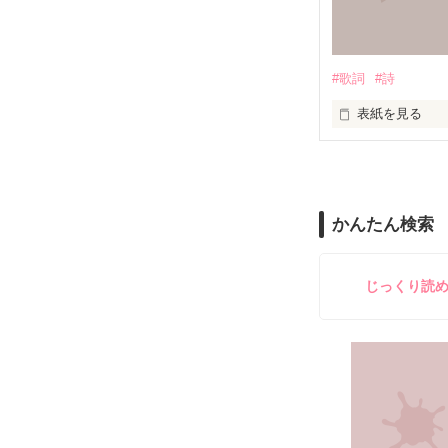
嘘つきな私は

たしかなものは

#歌詞
#詩
もがいたふりを
ただひとつ

表紙を見る
いつか辿り着け
悲しいことや辛
知っていく度に

かんたん検索
嬉しいこと楽し
きっと私達が生
じっくり読
やっと君との

とても

"かけがえのない
だと思う。

約束を守れる気
恋をして、
