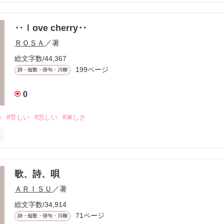
‥ｌove cherry‥
ＲＯＳＡ
／著
総文字数/44,367
199ページ
詩・短歌・俳句・川柳
きた

0
い
#苦しい
#悲しい
#淋しさ
のない

歌、詩、唄
ＡＲＩＳＵ
／著
して

けては

総文字数/34,914
71ページ
詩・短歌・俳句・川柳