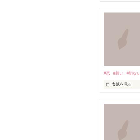
『知らずに』

知らずに歩いて
道は、遠く

#恋
#想い
#切な
道は、浅く

表紙を見る
満たされること
この胸の奥深く

無知を振りかざ
絶えず支配し続
叫ぶ絶望
