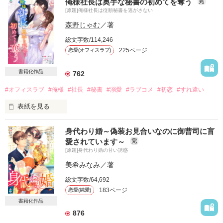
俺様社長は奥手な秘書の初めてを奪う
完
[原題]俺様社長は従順秘書を逃がさない
森野じゃむ
／著
総文字数/114,246
225ページ
恋愛(オフィスラブ)
書籍化作品
762
#オフィスラブ
#俺様
#社長
#秘書
#溺愛
#ラブコメ
#初恋
#すれ違い
表紙を見る
身代わり婚～偽装お見合いなのに御曹司に盲
１０年間一途に想い続けたのは、

愛されています～
完
俺様で女好きでとんでもない社長でした。

[原題]身代わり婚の甘い誘惑
★

美希みなみ
／著
総文字数/64,692
結城　芽衣（２７）

183ページ
恋愛(純愛)
インテリア会社・CLBK　社長秘書

真面目、仕事第一に見せている。

書籍化作品
実はライバル会社の娘

876