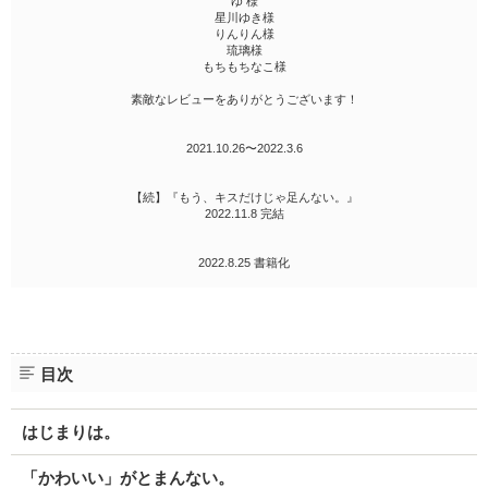
ゆ 様
星川ゆき様
りんりん様
琉璃様
もちもちなこ様
素敵なレビューをありがとうございます！
2021.10.26〜2022.3.6
【続】『もう、キスだけじゃ足んない。』
2022.11.8 完結
2022.8.25 書籍化
目次
はじまりは。
「かわいい」がとまんない。