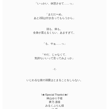
「いっかい、休憩させて……っ」
「まだだーめ。
あと2回は付き合ってもらうから」
頭も、体も。
全身が震えるくらい、あますぎて。
「も、やぁ……っ」
「やだ、じゃなくて、
気持ちいいって言ってみよっか」
‧✧̣̇‧
いじわるな彼の溺愛はとまることをしらない。
\★/Special Thanks\★/
神山ゆり子様
夢乃 凛様
みるくぷりん様