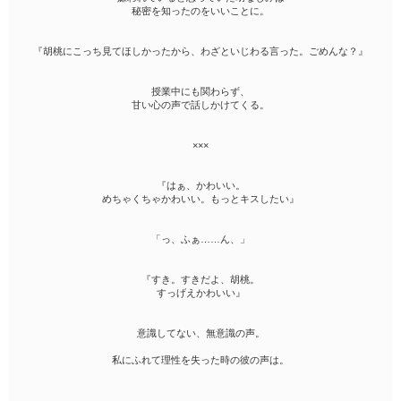
秘密を知ったのをいいことに。
『胡桃にこっち見てほしかったから、わざといじわる言った。ごめんな？』
授業中にも関わらず、
甘い心の声で話しかけてくる。
×××
『はぁ、かわいい。
めちゃくちゃかわいい。もっとキスしたい』
「っ、ふぁ……ん、」
『すき。すきだよ、胡桃。
すっげえかわいい』
意識してない、無意識の声。
私にふれて理性を失った時の彼の声は。