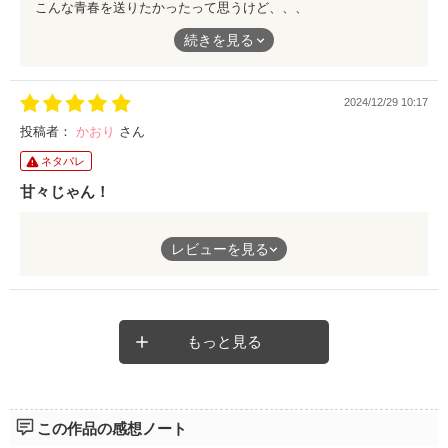
こんな青春を送りたかったって思うけど、、、
もうとにかく遥がかっこよすぎる、、心の声が全てドンピシャ。
続きを見る
好きすぎる。心の声がどれだけ聞こえていいのかとか想像してし
まいました！いい本見つけれて最高❤︎
2024/12/29 10:17
投稿者：
かおり
さん
ネタバレ
甘々じゃん！
遥が胡桃に溺愛してるのがいい！
レビューを見る
胡桃のために勝負してるのがかっこよかった！
この本に出てきた人の顔は分からないけど、なんとなく想像でき
て楽しかったです
もっと見る
この作品の感想ノート