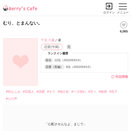
ログイン
メニュー
むり、とまんない。
6,065
干支 六夏
／著
恋愛(学園)
完
ランクイン履歴
総合
12位（2022/03/13）
恋愛（長編）
6位（2022/03/13）
作品情報
#幼なじみ
#芸能人
#溺愛
#キス
#独占欲
#ベタ惚れ
#甘々
#秘密
#双子
#心の声
「心配させんなよ、まじで」