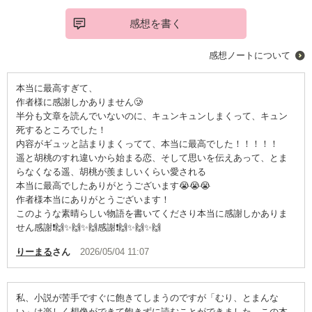
感想を書く
感想ノートについて
本当に最高すぎて、
作者様に感謝しかありません🥲
半分も文章を読んでいないのに、キュンキュンしまくって、キュン
死するところでした！
内容がギュッと詰まりまくってて、本当に最高でした！！！！！
遥と胡桃のすれ違いから始まる恋、そして思いを伝えあって、とま
らなくなる遥、胡桃が羨ましいくらい愛される
本当に最高でしたありがとうございます😭😭😭
作者様本当にありがとうございます！
このような素晴らしい物語を書いてくださり本当に感謝しかありま
せん感謝❗️🙌✨🙌✨🙌感謝❗️🙌✨🙌✨🙌
りーまる
さん
2026/05/04 11:07
私、小説が苦手ですぐに飽きてしまうのですが「むり、とまんな
い」は楽しく想像ができて飽きずに読むことができました。この本