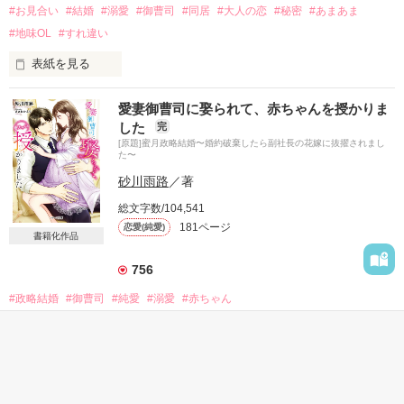
藤堂　快（３５）

#お見合い
#結婚
#溺愛
#御曹司
#同居
#大人の恋
#秘密
#あまあま
CLBK代表取締役社長

#地味OL
#すれ違い
ワンマン。天才、女好き。

芽衣をこき使っている。

表紙を見る
★

「どうして私とのお見合いを進めたんですか？」

愛妻御曹司に娶られて、赤ちゃんを授かりま
した
完
「君だったから」

[原題]蜜月政略結婚〜婚約破棄したら副社長の花嫁に抜擢されまし
「もうついて行けません。退職させて頂きます」

その言葉がとてもうれしかった。

た〜
砂川雨路
／著
「は？」

優秀な姉に舞い込んだ御曹司とのお見合い。

しかし、当日逃げてしまった姉の代わりに、姉と偽ってお見合
総文字数/104,541
初恋を捨てて、もう一度人生をやり直すことに決めた秘書の芽
いに連れていかれた礼華。

181ページ
恋愛(純愛)
衣。

姉のように綺麗でもない礼華は当然、断られると思っていた。

書籍化作品
社長の藤堂へついに『退職願』を提出する。

しかしお見合い相手の悠人からの返事は、このまま結婚を前提
756
★

にお付き合いをという予想外のもので。

#政略結婚
#御曹司
#純愛
#溺愛
#赤ちゃん
一緒にいるうちに、悠人に惹かれていく礼華。

そして姉でないことを伝えられないまま、悠人の甘い同居生活
表紙を見る
2022.3.10

が始まる。

第５回ベリーズカフェ恋愛小説大賞

その生活はとても幸せで……。

大好きな人には婚約者がいる

佳作に選んで頂きました。

罪悪感を持ちながらも、少しでも長く一緒にいたい。そんな葛
それでもあなたのことが好き
