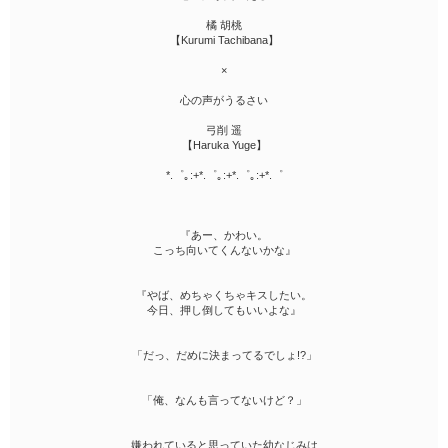
橘 胡桃
【Kurumi Tachibana】
×
心の声がうるさい
弓削 遥
【Haruka Yuge】
*.゜｡:+*.゜｡:+*.゜｡:+*.゜
『あー、かわい。
こっち向いてくんないかな』
『やば、めちゃくちゃキスしたい。
今日、押し倒してもいいよな』
「だっ、だめに決まってるでしょ!?」
「俺、なんも言ってないけど？」
嫌われていると思っていた幼なじみは