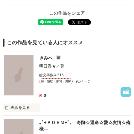
この作品をシェア
この作品を見ている人にオススメ
きみへ
完
明日香★
／著
総文字数/4,515
91ページ
詩・短歌・俳句・川柳
0
表紙を見る
　このせかいにいる

｡ﾟ+ＰＯＥＭ+ﾟ｡―奇跡☆運命☆愛☆友情☆俺
　たくさんのきみへ

様―
　たくさんの気持ちと思い出を､､､
