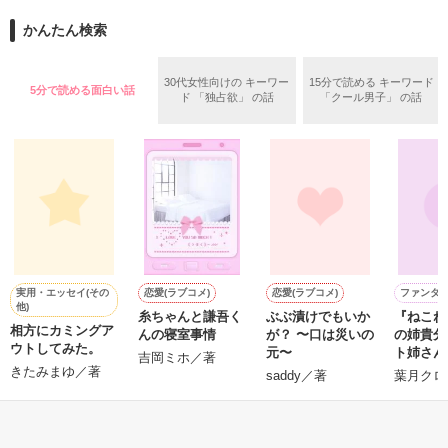
かんたん検索
*｡ﾟ+*｡ﾟ+*｡ﾟ+*｡ﾟ+*｡ﾟ+*｡ﾟ+*

よかったら覗いてみてください。

30代女性向けの キーワー
15分で読める キーワード
5分で読める面白い話
私の考えたのも

ド 「独占欲」 の話
「クール男子」 の話
ありますので

何かに必要になったら

稚拙な詩集になるかもしれませんが、

参考として

見てくださるのら

とても光栄です(^O^)

その辺りは温かい目でご覧頂けると嬉しいです。
是非みてください☆☆

*｡+*｡+*+*｡｡*+｡*゜*+｡+*

作品を読む
実用・エッセイ(その
恋愛(ラブコメ)
恋愛(ラブコメ)
ファンタ
他)
糸ちゃんと謙吾く
ぶぶ漬けでもいか
『ねこね
２０１１

相方にカミングア
んの寝室事情
が？ 〜口は災いの
の姉貴分
最終更新４/２４ 

ウトしてみた。
元〜
ト姉さん
吉岡ミホ／著
（書籍化
きたみまゆ／著
saddy／著
葉月クロ
m
Ｐ.１９～２６
SS）
もっと見る