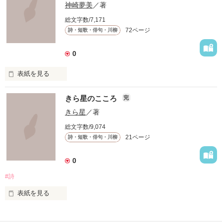
神崎夢美
／著
総文字数/7,171
 これは短歌です

72ページ
詩・短歌・俳句・川柳
 限られた字数のなかであるときふとあふれた気持ちを表現しま
した。

 これを呼んでなにか感じてもらえるなら幸いです。

0
 もしこの短歌を気に入ってくださったのなら投票よろしくおね
表紙を見る
がいします。

いろんな

 一応完結になっていますが、まだまだ更新します

きら星のこころ
完
アクレコ×ＰＯＥＭ

きら星
／著
、
総文字数/9,074
集めました。

21ページ
詩・短歌・俳句・川柳
作品を読む
0
皆さんが持ってる

#詩
画像や有名なマンガの

セリフなどもあるので

表紙を見る
読みながら

不定期に詩を書いていきます。

当ててみて下さい☆
