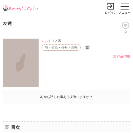
ログイン
メニュー
友達
0
もちすけ
／著
詩・短歌・俳句・川柳
完
作品情報
心から話した事ある友達いますか？
目次