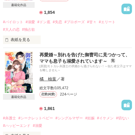
＊＊＊＊＊＊＊＊＊

書籍化作品
1,854
松風日菜子（27）

#パイロット
#溺愛
#ドン底
#失恋
#プロポーズ
#甘々
#エリート
美星建設株式会社　設計部アシスタント

#大人の恋
#独占欲
×

表紙を見る
南沢拓海（27）

再愛婚～別れを告げた御曹司に見つかって、
ママも息子も溺愛されています～
完
美星建設株式会社　エリート設計士

「きみ以外はなにもいらない」

[原題]モトカレ弁護士の求婚から逃げられない！～似た者父子はママ
を離しません～
＊＊＊＊＊＊＊＊＊

橘 柚葉
／著
あなたの真っすぐな愛が

苦手な相手のはずなのに。

臆病な私を変えてくれた

総文字数/105,472
224ページ
恋愛(純愛)
どうしてこんなに気になるの！？

書籍化作品
1,861
#弁護士
#シークレットベビー
#シングルマザー
#妊娠
#イケメン
#切ない
作品を読む
修正しつつのアップでご迷惑をおかけします。

#ハッピーエンド
#溺愛
ご指摘いただいた方　ありがとうございました。
