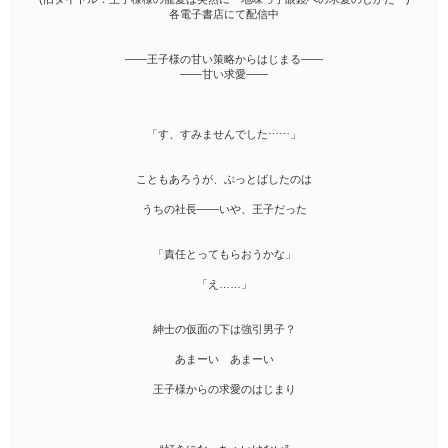
各電子書店にて配信中
――王子様の甘い策略からはじまる――
――甘い求愛――
「す、すみませんでした⋯⋯」
こともあろうが、ぶっとばしたのは
うちの社長――いや、王子だった
「責任とってもらおうかな」
「え……」
紳士の仮面の下は強引男子？
あまーい あまーい
王子様からの求愛のはじまり