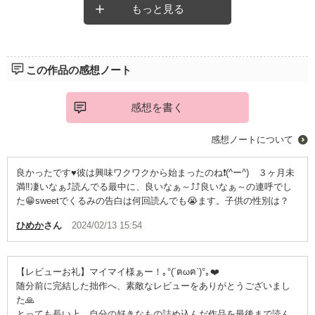
もっと見る
最後まで飽きずに読めること間違いなし！
「この3ヶ月で君を全力で口説き落とす」
ぜひ読んでみてください！
私のお勧めです(≧▽≦)！
3ヶ月後には社内コンペの表彰式が行われるのだ。
この作品の感想ノート
社長との恋の行方と、コンペの行方。
どちらも気になって、ページを捲る手が止まらない素敵な作品で
感想を書く
した。
感想ノートについて
良かったです♥️彼は興味ワクワクから始まったのね❗(^ー^) ３ヶ月未
満‼️凄いなぁ⤴️読んでる最中に、良いなぁ～⤴️⤴️良いなぁ～の連呼でし
た😁sweetでくるみの告白は何回読んでも😭ます。子供の性別は？
ひめか
さん
2024/02/13 15:54
【レビューお礼】マイマイ様ぁー！｡°(´ฅωฅ`)°｡❤️
随分前に完結した拙作へ、素敵なレビューをありがとうございまし
た🙏
とっても長い上、自分の好きなもの詰め込んだ作品を最後まで読ん