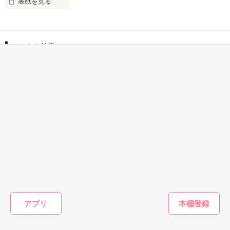
表紙を見る
永江央太　３４歳

女性には特にクールなヤリ手弁護士

作品を読む
かんたん検索
小関真綾　２９歳

五歳の男の子のシングルマザー

3時間で読めるワクワクす
5分で読める キーワード
1時間で読めるビックリす
央太からの熱烈なアプローチで、二人は付き合うことに。

る話
「結婚」 の話
る話
仲睦まじい二人は、このまま永遠に愛を築いていける。

そう思っていたのに……。

どうにもならない未来に絶望して荒れ狂う央太を、

優しく受け止める真綾。

央太は縋るように真綾を激しく抱いたのだが……。

あの夜が、二人の運命を変えてしまった。

央太の子どもを宿していると告げられずに、

真綾は単身イギリスへ――

ミステリー・サスペ
ミステリ
恋愛(純愛)
ファンタジー
ンス
ンス
きみが光るたび、
転生者公爵令嬢は
ひ
あれから六年。

氷の法医学者と、
現実ＲＰ
アプリ
淡くなる
王太子相手に商売
もう二度と会わないと思っていた央太に、オフィスで再会。

秘密の共犯になり
で無双する。王太
森口 貴
泡沫しあ／著
ました
子妃なんかお断り
kaiyuuhi／著
「許さなくてもいいから、そばで真綾を見つめていたい。
