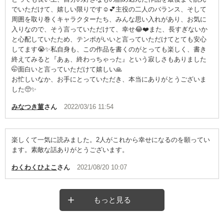
でいただけて、嬉しい限りです☺️💕主役の二人のバランス、そして
周囲を取り巻くキャラクターたち、みんな思い入れがあり、お気に
入りなので、そう言っていただけて、幸せ😂❤️また、長すぎないか
と心配していたため、テンポがいいと言っていただけてとても安心
してます😭✨私自身も、この作品を書くのがとっても楽しく、書き
終えてみると『あぁ、終わっちゃった』という寂しさもありました
🤭面白いと言っていただけて嬉しい🙏
お忙しいなか、お手にとっていただき、本当にありがとうございま
した🥺✨
みなつき菫
さん
2022/03/16 11:54
楽しくて一気に読みました。2人がこれから幸せになるのを願ってい
ます。素敵な話ありがとうございます。
わくわくひよこ
さん
2021/08/20 10:07
もっと見る