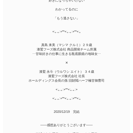
“好きになっちゃいけない”
わかってるのに
「もう逃さない」
+:｡.｡:+**+:｡.｡:+**+:｡
真島 来美（マシマ クルミ）２９歳
漆鷲フーズ株式会社 商品開発チーム所属
⋯甘味好きの仕事に生きる瓶底眼鏡の地味女⋯
✕
漆鷲 永斗（ウルワシ エイト） ３４歳
漆鷲フーズ株式会社 社長
ホールディングス会長の孫 旧財閥ハーフ極甘御曹司
+:｡.｡:+**+:｡.｡:+
+:｡.｡:+**+:｡.｡:+**+:｡
2020/12/19 完結
――感想ありがとうございます――