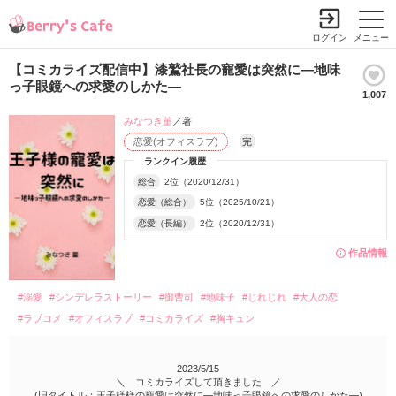
ログイン
メニュー
【コミカライズ配信中】漆鷲社長の寵愛は突然に―地味
っ子眼鏡への求愛のしかた―
1,007
みなつき菫
／著
恋愛(オフィスラブ)
完
ランクイン履歴
総合
2位（2020/12/31）
恋愛（総合）
5位（2025/10/21）
恋愛（長編）
2位（2020/12/31）
作品情報
#溺愛
#シンデレラストーリー
#御曹司
#地味子
#じれじれ
#大人の恋
#ラブコメ
#オフィスラブ
#コミカライズ
#胸キュン
2023/5/15
＼ コミカライズして頂きました ／
(旧タイトル：王子様様の寵愛は突然に—地味っ子眼鏡への求愛のしかた—)