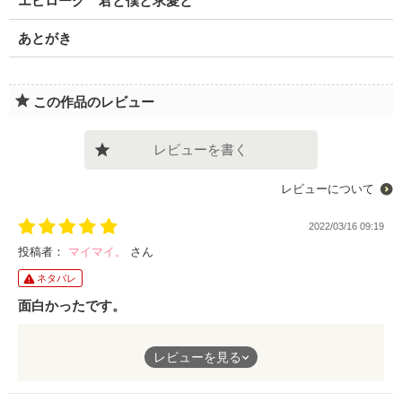
エピローグ 君と僕と求愛と
あとがき
この作品のレビュー
レビューを書く
レビューについて
2022/03/16 09:19
投稿者：
マイマイ。
さん
ネタバレ
面白かったです。
本当に積極的なヒーローで、読んでいて凄くキュンキュンでし
レビューを見る
た。
消極的な来美ちゃんには、相性ピッタリかもしれませんね。
主役の二人もそうですが、周りを固めるキャラもみんな魅力的