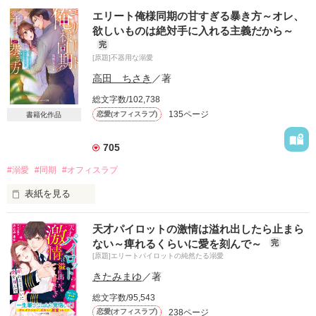
エリート俺様同期の甘すぎる暴き方～オレ、
欲しいものは絶対手に入れる主義だから～
完
[原題]不器用な溺愛
高田 ちさき
／著
総文字数/102,738
135ページ
恋愛(オフィスラブ)
書籍化作品
705
#溺愛
#同期
#オフィスラブ
表紙を見る
「なあ、この眼鏡。ダテだろう？　どうしてこんな眼鏡かけて
天才パイロットの激情は溢れ出したら止まら
るんだ？」

ない～痺れるくらいに愛を刻んで～
完
「か、返して……」

[原題]エリートパイロットの純然たる溺愛
「こんなにきれいな瞳してるのに、なんで隠してるんだ？」

きたみまゆ
／著
　甘い同期の責めに陥落寸前。

総文字数/95,543
238ページ
恋愛(オフィスラブ)