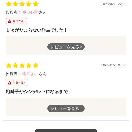
2021/06/12 22:36
で、とても良かったです(*^^*)
長編ですがテンポが良く、一気に読めてしまう作品です。
投稿者：
葉山心愛
さん
ネタバレ
甘々がたまらない作品でした！
会社の社長と地味な社員という一見恋に進展しなさそうな２人
レビューを見る
が、突然急接近してしまいます！
社長からの突然のキスから始まった２人は、じれじれしながらも
距離を縮めていきます。
2021/01/23 07:56
とにかく社長が王子様そのもので、きゅんが止まりませんでした
投稿者：
櫻葉きぃ
さん
(#^^#)
ネタバレ
全てがスマートで素敵なのですが、来美ちゃんに時々意地悪にな
る様子もたまりません！
地味子がシンデレラになるまで
来美ちゃんの笑顔に一目ぼれしてしまったというところもポイン
ト高いですね( *´艸｀)
分厚い瓶底眼鏡とおかっぱの黒髪。
レビューを見る
社内ではイマイチ容姿こそぱっとしないが仕事はできる女性。
社長の隣に並んでもいいものかと、来美ちゃんの思いもその情景
が目に浮かぶような展開にどうなるかと目が離せませんでした！
そんな彼女が、王子様みたいと女子社員から人気の社長からの突
最後は甘々さが倍増しております(*´▽｀*)
然のプロポーズを受ける。