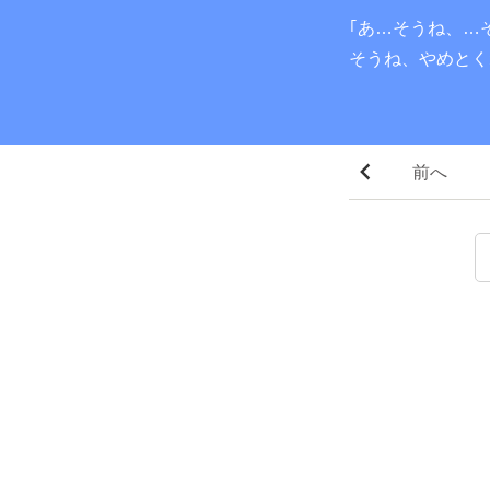
｢あ…そうね、…
そうね、やめとく
前へ