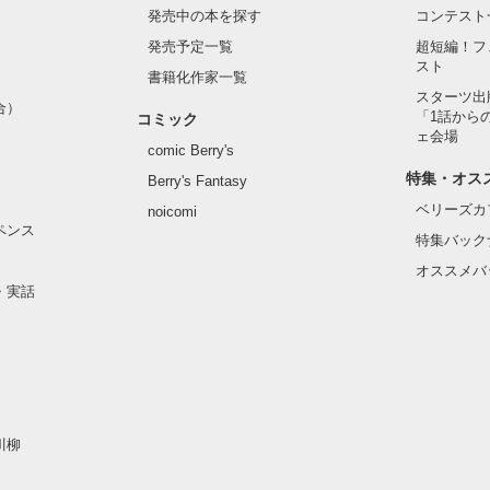
発売中の本を探す
コンテスト
発売予定一覧
超短編！フ
スト
書籍化作家一覧
スターツ出
合）
「1話から
コミック
ェ会場
comic Berry's
特集・オス
Berry's Fantasy
ベリーズカ
noicomi
ペンス
特集バック
オススメバ
・実話
川柳