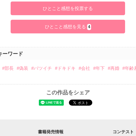
ひとこと感想を投票する
ひとこと感想を見る
4
キーワード
#部長
#偽装
#バツイチ
#ドキドキ
#会社
#年下
#再婚
#年齢
この作品をシェア
書籍発売情報
コンテスト