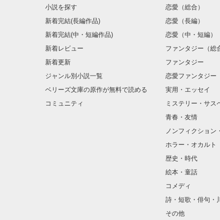
小説を探す
恋愛（総合）
新着完結(長編作品)
恋愛（長編）
新着完結(中・短編作品)
恋愛（中・短編）
新着レビュー
ファンタジー（総
新着更新
ファンタジー
ジャンル別小説一覧
恋愛ファンタジー
ベリーズ文庫の原作が無料で読める
実用・エッセイ
コミュニティ
ミステリー・サス
青春・友情
ノンフィクション
ホラー・オカルト
歴史・時代
絵本・童話
コメディ
詩・短歌・俳句・
その他