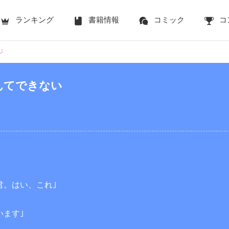
ランキング
書籍情報
コミック
コ
ジ
んてできない
君。はい、これ｣
います｣