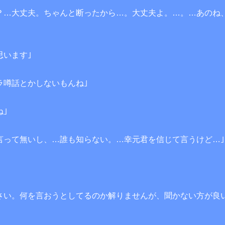
？…大丈夫。ちゃんと断ったから…。大丈夫よ。…。…あのね
思います｣
ラ噂話とかしないもんね｣
ね｣
言って無いし、…誰も知らない。…幸元君を信じて言うけど…｣
さい。何を言おうとしてるのか解りませんが、聞かない方が良