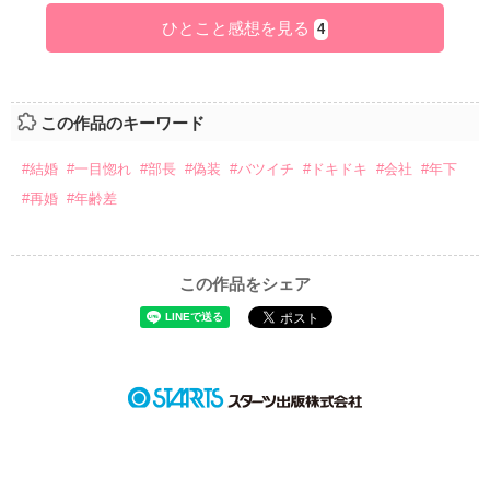
ひとこと感想を見る
4
この作品のキーワード
#結婚
#一目惚れ
#部長
#偽装
#バツイチ
#ドキドキ
#会社
#年下
#再婚
#年齢差
この作品をシェア