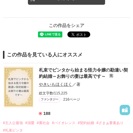
この作品をシェア
この作品を見ている人にオススメ
札束でビンタから始まる怪力令嬢の勘違い契
約結婚～お飾りの妻は最高です～
完
やきいもほくほく
／著
総文字数/115,225
216ページ
ファンタジー
188
#主人公最強
#溺愛
#裏社会
#バイオレンス
#契約結婚
#ざまぁ要素あり
#札束ビンタ