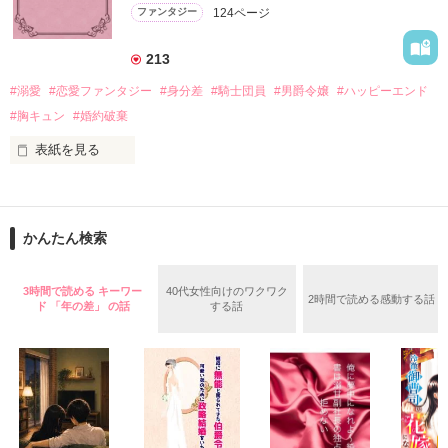
＊この世界のお金はお札にさせてください。

124ページ
ファンタジー
バンジーした侯爵令嬢の先にいたのは

＊なろう、カクヨム、アルファポリス掲載中
甘いマスクの公爵様の頭上でした

213
「ど、どいてぇぇぇえ！！！！！」

#溺愛
#恋愛ファンタジー
#身分差
#騎士団員
#男爵令嬢
#ハッピーエンド
作品を読む
「…は？」

#胸キュン
#婚約破棄
表紙を見る
そんな最悪の出会いを果たした二人

目が覚めたら、自分の隣に知らない男が眠っていた。

かんたん検索
リリィ・ロゼッタ侯爵令嬢

朝の鍛錬が迫っていて置いていったが……

ふんわりとした淡いピンクの髪に澄んだ水色の瞳

鍛錬後の業務中に遭遇、彼はあの近衛騎士団長だと判明した。

3時間で読める キーワー
40代女性向けのワクワク
透き通るほど白い肌と華奢の手足

2時間で読める感動する話
ド 「年の差」 の話
する話
お人形のように可愛いらしい見た目とは裏腹に

残念なほどに自由でお気楽なお転婆令嬢

「あの、本当に、何でもしますのでクビだけは……」

「そうだな……黙ってはおいてやろう。だが、何でもするとい
ギル・レイヴン公爵

う言葉は言わないほうがいい」

サラサラとした綺麗な黒髪に綺麗な青色の瞳
