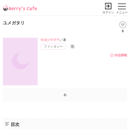
ログイン
メニュー
ユメガタリ
0
牧場少年壱号
／著
ファンタジー
完
作品情報
あ
目次