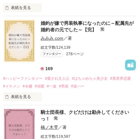
表紙を見る
かつては英雄と呼ばれた父は事業で失敗ばかり。

婚約が嫌で男装執事になったのに～配属先が
そのせいで極貧生活を送るオリヴィア・ディルムーンは、母が
婚約者の元でした～【完】
完
倒れたことをきっかけに娼婦になり稼ごうと屋敷を飛び出し
た。

みみみ.com
／著
娼館（たぶん）の店主は札束でビンタしてくる謎の男。

総文字数/124,139
金と引き換えに雇われたと思いきや……契約結婚だった！？

278ページ
ファンタジー
裏社会を牛耳るロベールは仮面をつけており、謎が多いが幸せ
な結婚生活を満喫中。

そこでロベールを慕うアリスに一方的に敵視され、嫌がらせを
169
受けるもオリヴィアには効果なし。

#ハッピーファンタジー
#愛され主人公
#はちゃめちゃ美少女
#異世界恋愛
勘違いから始まる初夜騒動に危険ばかりの血まみれ新婚生活。

#イケメン
#令嬢
#溺愛
#一途
#男装
#逆ハー
次第にロベールはオリヴィアを気にかけるように……？

表紙を見る
「この金が欲しければ、俺の言うことに従え」

「──はい、喜んで！」

騎士団長様、クビだけは勘弁してください
出会いは最悪、結婚生活は最高……？

＼異世界ラブコメ×ハッピーファンタジー／

っ！
完
愛を知らない公爵と天然怪力令嬢の溺愛バイオレンスラブコメ
ディです。

楠ノ木雫
／著
「いやっほぉぉおお〜い！！！！」

総文字数/119,587