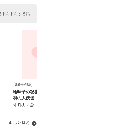
るドキドキする話
恋愛(その他)
恋愛(学園)
恋愛(その他)
恋愛(逆ハー)
地味子の秘密 其の壱 VS黒
無気力な高瀬くんの本気の
地味子の秘密 其の参 VSワ
【キミの声をき
羽の大妖怪
愛が重すぎる。
ガママ姫サマ
声を失った少女
王子に溺愛され
牡丹杏／著
miNato／著
牡丹杏／著
みみみ.com／著
もっと見る