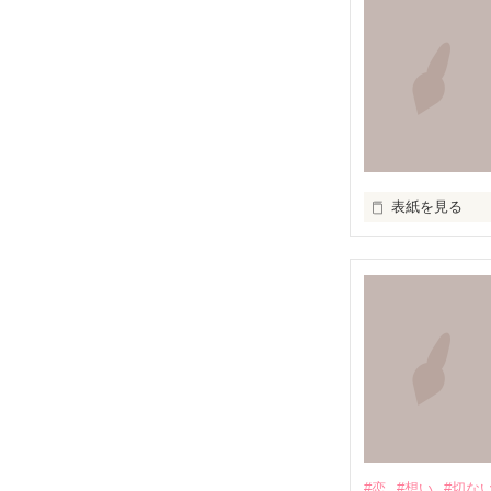
表紙を見る
『知らずに』

知らずに歩いて
道は、遠く

#恋
#想い
#切な