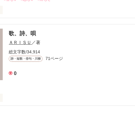
のない

歌、詩、唄
ＡＲＩＳＵ
／著
して

けては

総文字数/34,914
71ページ
詩・短歌・俳句・川柳
0
していた

るまで

いこと、

いこと
