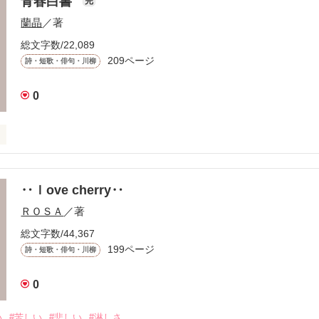
青春白書
完
蘭晶
／著
総文字数/22,089
209ページ
詩・短歌・俳句・川柳
0
‥ｌove cherry‥
ＲＯＳＡ
／著
総文字数/44,367
199ページ
詩・短歌・俳句・川柳
きた

0
い
#苦しい
#悲しい
#淋しさ