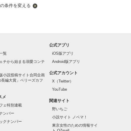
の条件を変える
公式アプリ
一覧
iOS版アプリ
ェチから始まる溺愛コンテ
Android版アプリ
公式アカウント
版小説投稿サイト合同企画
の長編大賞」ベリーズカフ
X（Twitter）
YouTube
スメ
関連サイト
フェ特別連載
野いちご
ナンバー
小説サイト ノベマ！
ックナンバー
東京女性のための情報サイ
ト OZmall