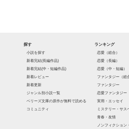
そういう気持ち
私が感じたことを
想いも全部詰め
何かに残してお
探す
ランキング
小説を探す
恋愛（総合）
新着完結(長編作品)
恋愛（長編）
よかったら読ん
新着完結(中・短編作品)
恋愛（中・短編）
新着レビュー
ファンタジー（総
新着更新
ファンタジー
ジャンル別小説一覧
恋愛ファンタジー
ベリーズ文庫の原作が無料で読める
実用・エッセイ
コミュニティ
ミステリー・サス
青春・友情
ノンフィクション