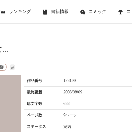
ランキング
書籍情報
コミック
コ
て…
柳
完
作品番号
128199
最終更新
2008/08/09
総文字数
683
ページ数
9ページ
ステータス
完結