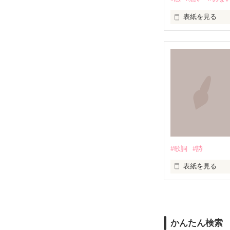
道は、浅く

表紙を見る
満たされること
この胸の奥深く

無知を振りかざ
絶えず支配し続
叫ぶ絶望

嘘つきな私は

たしかなものは

#歌詞
#詩
もがいたふりを
ただひとつ

表紙を見る
いつか辿り着け
悲しいことや辛
知っていく度に

かんたん検索
嬉しいこと楽し