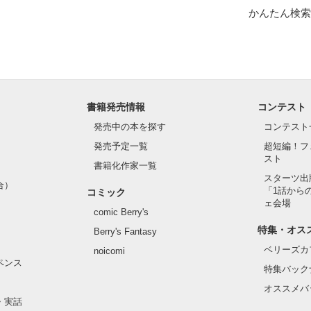
かんたん検索
を、



込んで、

きたかった。

書籍発売情報
コンテスト
発売中の本を探す
コンテスト
発売予定一覧
超短編！フ
でください。

スト
書籍化作家一覧
スターツ出
合）
「1話から
コミック
ェ会場
comic Berry's
特集・オス
Berry's Fantasy
ベリーズカ
noicomi
ペンス
特集バック
作品を読む
オススメバ
・実話