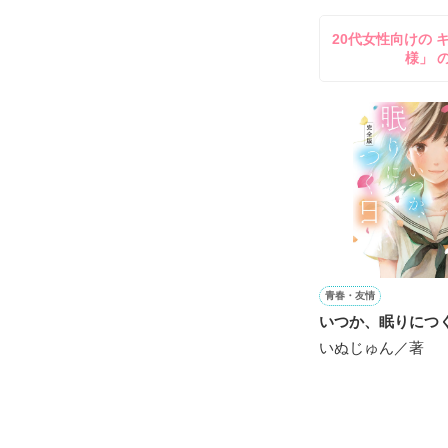
20代女性向けの 
きっと私達が生
やっと君との

様」 
とても

"かけがえのない
だと思う。

約束を守れる気
恋をして、

初めて知る感情
仕事をして、

何かを思い知る
青春・友情
いつか、眠りにつ
いぬじゅん／著
それは、

"この上ない幸せ
だと思う。
