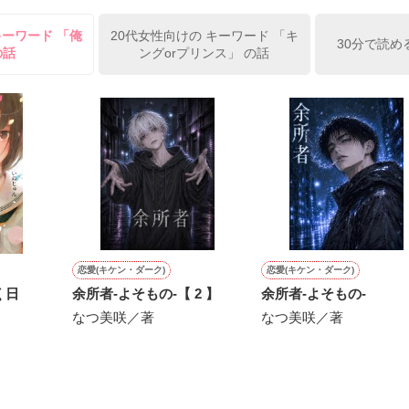
キーワード 「俺
20代女性向けの キーワード 「キ
きてゆく中で

30分で読め
の話
ングorプリンス」 の話
もの"

作品を読む
がした

もある。

こともある。

恋愛(キケン・ダーク)
恋愛(キケン・ダーク)
く日
余所者-よそもの-【 2 】
余所者-よそもの-
なつ美咲／著
なつ美咲／著
なこと"

作品を読む