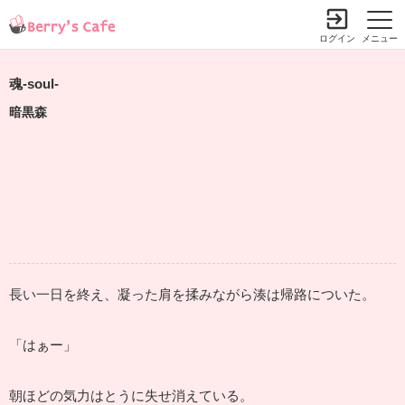
ログイン
メニュー
魂‐soul‐
暗黒森
長い一日を終え、凝った肩を揉みながら湊は帰路についた。
「はぁー」
朝ほどの気力はとうに失せ消えている。