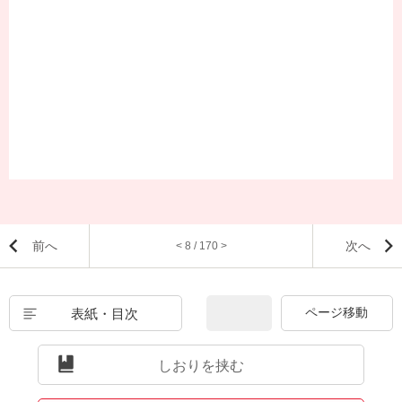
前へ
次へ
< 8 / 170 >
表紙・目次
しおりを挟む