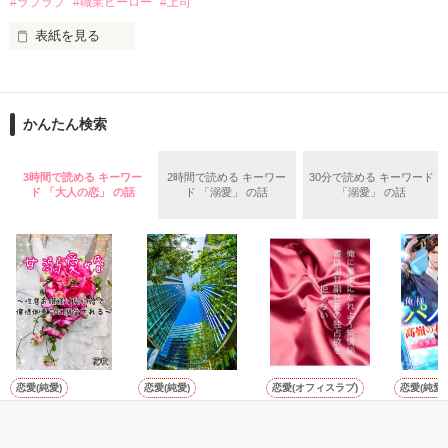
#ラブラブ
#職業ヒーロー
#上司
鳴海哲平 (なるみてっぺい)

表紙を見る
作品を読む
止まっていたはずの二人の時間が、再び動き出す。

舞川雛子（26）は大手お菓子メーカー、三日月製菓コーポレー
再会から始まる、溺愛ラブ。

ションの企画戦略室で働いている。

また雛子には2年前から付き合いはじめ、半年前から同棲を始
2026.6.5～2026.7.25

かんたん検索
めた、同期で恋人の石垣守（26）がいるのだが、後輩の姫原由
羅（24）との浮気が発覚した上、いつのまにか元カノにされて
いた。

3時間で読める キーワー
2時間で読める キーワー
30分で読める キーワード
守と由羅から『便利屋雛子』と馬鹿にされ、一人こっそり泣い
ド 「大人の恋」 の話
ド 「溺愛」 の話
「溺愛」 の話
＊以前、公開していた話の改稿版です＊

ていた雛子に、企画戦略室の上司である雪瀬鷹哉（29）が
『──俺と結婚してくれないか』といきなりプロポーズをしてき
た上、同居まで提案してきて──？

鷹哉『宜しくな、俺の雛子』🦅

雛子『俺の……ひぃ、雛子？！！！』🐥

作品を読む
シゴデキで冷徹な上司が見せる素顔は、なぜか想像以上に甘く
て……🐥💓🦅

恋愛(純愛)
恋愛(純愛)
恋愛(オフィスラブ)
恋愛(純愛)
甘溺愛婚 ～性悪
御曹司の恋の行方
俺に夢中になれよ
俺様パイ
※表紙も作中使用の画像も全てフリー素材です。

お嬢様は契約婚で
～地味な派遣秘書
～純情秘書は溺甘
高嶺の花
※執筆期間2026.6.3〜7.20完結です。　

俺様御曹司に溺愛
はご令嬢～
副社長の独占欲を
い～恋情