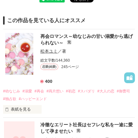
この作品を見ている人にオススメ
再会ロマンス～幼なじみの甘い溺愛から逃げ
られない～
完
松本ユミ
／著
総文字数/144,360
245ページ
恋愛(純愛)
400
#幼なじみ
#溺愛
#再会
#両片想い
#初恋
#スパダリ
#大人の恋
#御曹司
#独占欲
#ハッピーエンド
表紙を見る
冷徹なエリート社長はセフレな私を一途に愛
して孕ませたい
完