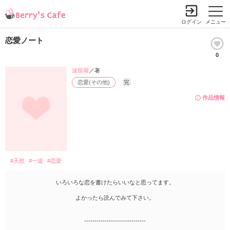
ログイン
メニュー
恋愛ノート
0
波留羅
／著
恋愛(その他)
完
作品情報
#天然
#一途
#恋愛
いろいろな恋を書けたらいいなと思ってます。
よかったら読んでみて下さい。
------------------------------