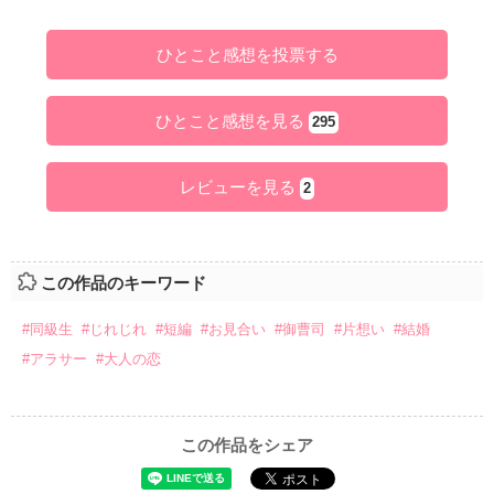
ひとこと感想を投票する
ひとこと感想を見る
295
レビューを見る
2
この作品のキーワード
#同級生
#じれじれ
#短編
#お見合い
#御曹司
#片想い
#結婚
#アラサー
#大人の恋
この作品をシェア