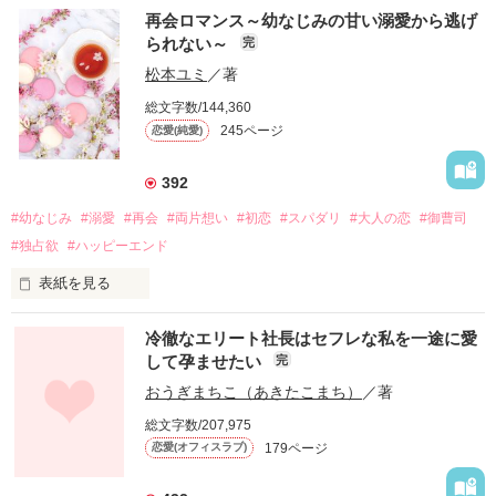
再会ロマンス～幼なじみの甘い溺愛から逃げ
られない～
完
松本ユミ
／著
総文字数/144,360
245ページ
恋愛(純愛)
392
#幼なじみ
#溺愛
#再会
#両片想い
#初恋
#スパダリ
#大人の恋
#御曹司
#独占欲
#ハッピーエンド
表紙を見る
冷徹なエリート社長はセフレな私を一途に愛
して孕ませたい
完
幼なじみの哲平に淡い恋心を抱いていた美桜。

おうぎまちこ（あきたこまち）
／著
しかし、ある出来事をきっかけに二人の関係は壊れてしまう。

総文字数/207,975
関係修復もできないまま、美桜は両親の離婚によって

179ページ
恋愛(オフィスラブ)
引っ越すことになり、哲平とも離れ離れになった。

それから約十二年後。
