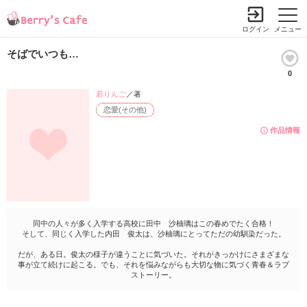
ログイン
メニュー
そばでいつも…
0
若りんご
／著
恋愛(その他)
作品情報
同中の人々が多く入学する高校に田中 沙柚璃はこの春めでたく合格！
そして、同じく入学した内田 俊太は、沙柚璃にとってただの幼馴染だった。
だが、ある日。俊太の様子が違うことに気づいた。それがきっかけにさまざまな
事が立て続けに起こる。でも、それを悩みながらも大切な物に気づく青春＆ラブ
ストーリー。