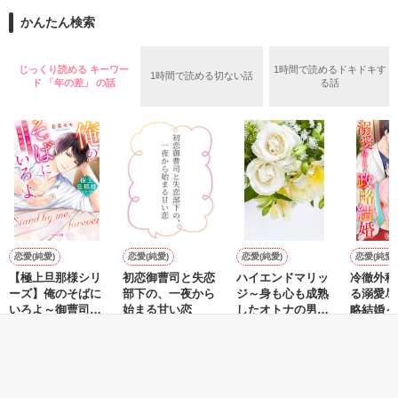
また雛子には2年前から付き合いはじめ、半年前から同棲を始
2026.6.5～2026.7.25

かんたん検索
めた、同期で恋人の石垣守（26）がいるのだが、後輩の姫原由
羅（24）との浮気が発覚した上、いつのまにか元カノにされて
いた。

じっくり読める キーワー
1時間で読めるドキドキす
1時間で読める切ない話
守と由羅から『便利屋雛子』と馬鹿にされ、一人こっそり泣い
ド 「年の差」 の話
る話
＊以前、公開していた話の改稿版です＊

ていた雛子に、企画戦略室の上司である雪瀬鷹哉（29）が
『──俺と結婚してくれないか』といきなりプロポーズをしてき
た上、同居まで提案してきて──？

鷹哉『宜しくな、俺の雛子』🦅

雛子『俺の……ひぃ、雛子？！！！』🐥

作品を読む
シゴデキで冷徹な上司が見せる素顔は、なぜか想像以上に甘く
て……🐥💓🦅

恋愛(純愛)
恋愛(純愛)
恋愛(純愛)
恋愛(純愛)
【極上旦那様シリ
初恋御曹司と失恋
ハイエンドマリッ
冷徹外科
※表紙も作中使用の画像も全てフリー素材です。

ーズ】俺のそばに
部下の、一夜から
ジ～身も心も成熟
る溺愛尽
※執筆期間2026.6.3〜7.20完結です。　

いろよ～御曹司と
始まる甘い恋
したオトナの男に
略結婚～
※他サイトさんにて恋愛トレンド1位でした〜良かったら読ん
溺甘な政略結婚～
愛されて～
がら、身
若菜モモ／著
松本ユミ／著
伊月ジュイ／著
Yabe／
で頂けると嬉しいです。
して嫁ぎ
もっと見る
作品を読む