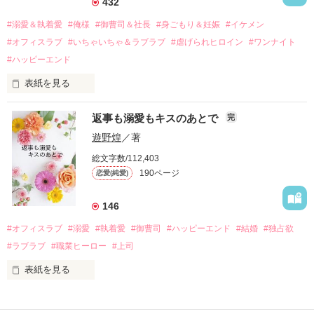
432
過去の傷から、二度と会いたくないと思っていた哲平に

#溺愛＆執着愛
#俺様
#御曹司＆社長
#身ごもり＆妊娠
#イケメン
運命のような再会を果たす。

#オフィスラブ
#いちゃいちゃ＆ラブラブ
#虐げられヒロイン
#ワンナイト
そして、ひょんなことから

#ハッピーエンド
酔った勢いで一夜を共にしてしまった。

表紙を見る
さらに、美桜が初めてだと知った哲平は

『責任をとる、結婚しよう』と真っ直ぐに告げてきた。

　おかしな噂を流されて前の職場でうまくいかなかった梅田美
戸惑う美桜とは裏腹に、好きという気持ちを隠すことなく

返事も溺愛もキスのあとで
完
桜は、海外で傷心旅行をしていたところ、日本人美青年と出会
甘やかしてくる。

い、酒の勢いもあり一夜限りの関係となる。

遊野煌
／著
　帰国後、美桜は新しい職場でワンナイトした美青年と再会。
そんなある日、哲平は美桜がストーカー被害に

総文字数/112,403
なんと彼の正体は、とある財閥御曹司にも関わらず、一族を離
遭っていることを知る。

190ページ
恋愛(純愛)
れて起業した新進気鋭の実業家、社内でも冷徹だと評判な社長
美桜を守るため、哲平は同居を提案してきて――。

――御影恭司その人だったのだ――！

　なぜか恭司から飼い猫の世話係を命じられた美桜は、猫の世
146
話を口実にしばしば呼び出された上、二人はいわゆる身体だけ
夏木美桜(なつきみお)

#オフィスラブ
#溺愛
#執着愛
#御曹司
#ハッピーエンド
#結婚
#独占欲
✕

#ラブラブ
#職業ヒーロー
#上司
鳴海哲平 (なるみてっぺい)

表紙を見る
作品を読む
止まっていたはずの二人の時間が、再び動き出す。

舞川雛子（26）は大手お菓子メーカー、三日月製菓コーポレー
再会から始まる、溺愛ラブ。

ションの企画戦略室で働いている。
