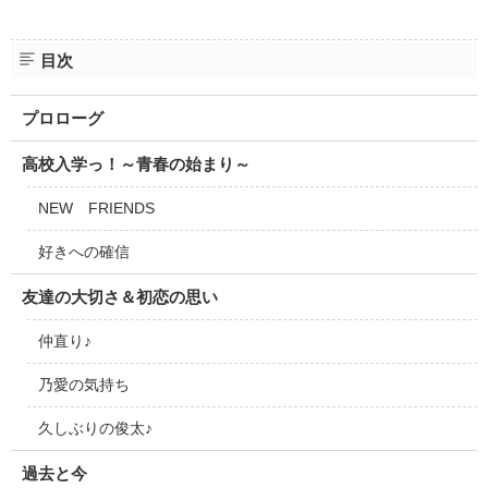
目次
プロローグ
高校入学っ！～青春の始まり～
NEW FRIENDS
好きへの確信
友達の大切さ＆初恋の思い
仲直り♪
乃愛の気持ち
久しぶりの俊太♪
過去と今