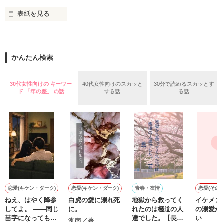
鳴海哲平 (なるみてっぺい)

表紙を見る
作品を読む
止まっていたはずの二人の時間が、再び動き出す。

舞川雛子（26）は大手お菓子メーカー、三日月製菓コーポレー
再会から始まる、溺愛ラブ。

ションの企画戦略室で働いている。

また雛子には2年前から付き合いはじめ、半年前から同棲を始
2026.6.5～2026.7.25

かんたん検索
めた、同期で恋人の石垣守（26）がいるのだが、後輩の姫原由
羅（24）との浮気が発覚した上、いつのまにか元カノにされて
いた。

30代女性向けの キーワー
40代女性向けのスカッと
30分で読めるスカッとす
守と由羅から『便利屋雛子』と馬鹿にされ、一人こっそり泣い
ド 「年の差」 の話
する話
る話
＊以前、公開していた話の改稿版です＊

ていた雛子に、企画戦略室の上司である雪瀬鷹哉（29）が
『──俺と結婚してくれないか』といきなりプロポーズをしてき
た上、同居まで提案してきて──？

鷹哉『宜しくな、俺の雛子』🦅

雛子『俺の……ひぃ、雛子？！！！』🐥

作品を読む
シゴデキで冷徹な上司が見せる素顔は、なぜか想像以上に甘く
て……🐥💓🦅

恋愛(キケン・ダーク)
恋愛(キケン・ダーク)
青春・友情
恋愛(その他
ねえ、はやく降参
白虎の愛に溺れ死
地獄から救ってく
イケメン
※表紙も作中使用の画像も全てフリー素材です。

してよ。 ――同じ
に。
れたのは極道の人
の溺愛が
※執筆期間2026.6.3〜7.20完結です。　

苗字になっても、
達でした。【長
い
瀬南／著
※他サイトさんにて恋愛トレンド1位でした〜良かったら読ん