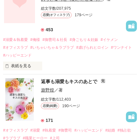
しかし、ある出来事をきっかけに二人の関係は壊れてしまう。

総文字数/207,975
関係修復もできないまま、美桜は両親の離婚によって

179ページ
恋愛(オフィスラブ)
引っ越すことになり、哲平とも離れ離れになった。

それから約十二年後。

453
過去の傷から、二度と会いたくないと思っていた哲平に

#溺愛＆執着愛
#俺様
#御曹司＆社長
#身ごもり＆妊娠
#イケメン
運命のような再会を果たす。

#オフィスラブ
#いちゃいちゃ＆ラブラブ
#虐げられヒロイン
#ワンナイト
そして、ひょんなことから

#ハッピーエンド
酔った勢いで一夜を共にしてしまった。

表紙を見る
さらに、美桜が初めてだと知った哲平は

『責任をとる、結婚しよう』と真っ直ぐに告げてきた。

　おかしな噂を流されて前の職場でうまくいかなかった梅田美
戸惑う美桜とは裏腹に、好きという気持ちを隠すことなく

返事も溺愛もキスのあとで
完
桜は、海外で傷心旅行をしていたところ、日本人美青年と出会
甘やかしてくる。

い、酒の勢いもあり一夜限りの関係となる。

遊野煌
／著
　帰国後、美桜は新しい職場でワンナイトした美青年と再会。
そんなある日、哲平は美桜がストーカー被害に

総文字数/112,403
なんと彼の正体は、とある財閥御曹司にも関わらず、一族を離
遭っていることを知る。

190ページ
恋愛(純愛)
れて起業した新進気鋭の実業家、社内でも冷徹だと評判な社長
美桜を守るため、哲平は同居を提案してきて――。

――御影恭司その人だったのだ――！

　なぜか恭司から飼い猫の世話係を命じられた美桜は、猫の世
171
話を口実にしばしば呼び出された上、二人はいわゆる身体だけ
夏木美桜(なつきみお)

#オフィスラブ
#溺愛
#執着愛
#御曹司
#ハッピーエンド
#結婚
#独占欲
✕

#ラブラブ
#職業ヒーロー
#上司