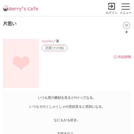
ログイン
メニュー
片思い
0
zyurian
／著
恋愛(その他)
作品情報
いつも君の横顔を見るとｷｭﾝってなる。
いつもそのくしゃくしゃの笑顔見ると笑顔になる。
なにもかも好き。
大好きだよ…