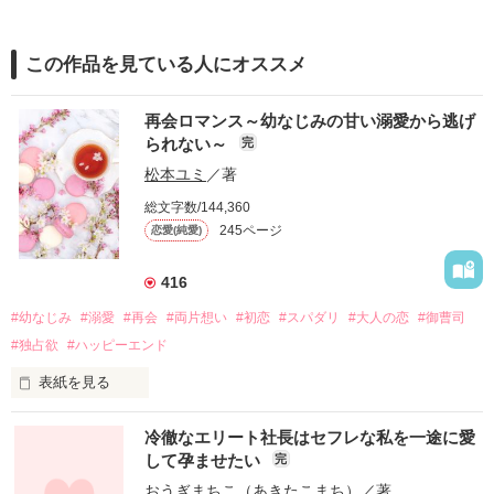
この作品を見ている人にオススメ
再会ロマンス～幼なじみの甘い溺愛から逃げ
られない～
完
松本ユミ
／著
総文字数/144,360
245ページ
恋愛(純愛)
416
#幼なじみ
#溺愛
#再会
#両片想い
#初恋
#スパダリ
#大人の恋
#御曹司
#独占欲
#ハッピーエンド
表紙を見る
冷徹なエリート社長はセフレな私を一途に愛
して孕ませたい
完
幼なじみの哲平に淡い恋心を抱いていた美桜。

おうぎまちこ（あきたこまち）
／著