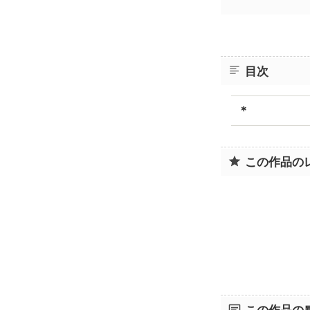
目次
＊
この作品の