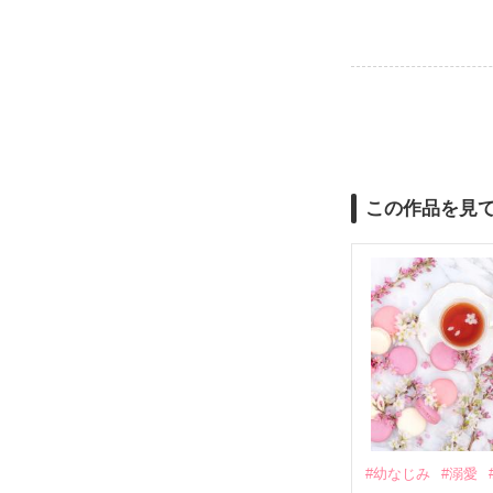
この作品を見
#幼なじみ
#溺愛