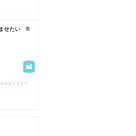
ませたい
完
いちゃ＆ラブラブ
していたとこ
る財閥御曹司に
―御影恭司その