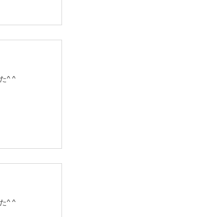
^ ^
^ ^