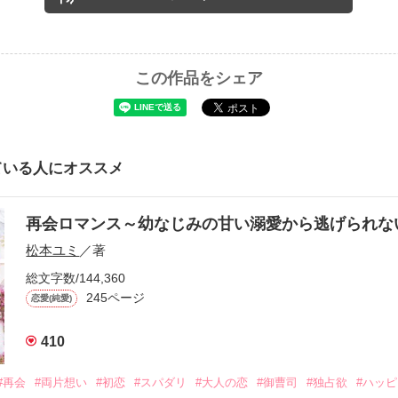
この作品をシェア
ている人にオススメ
再会ロマンス～幼なじみの甘い溺愛から逃げられ
松本ユミ
／著
総文字数/144,360
245ページ
恋愛(純愛)
410
#再会
#両片想い
#初恋
#スパダリ
#大人の恋
#御曹司
#独占欲
#ハッ