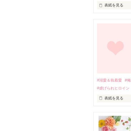
表紙を見る
幼なじみの哲平
しかし、ある出
関係修復もでき
引っ越すことに
それから約十二
過去の傷から、
運命のような再
#溺愛＆執着愛
#
そして、ひょん
#虐げられヒロイン
酔った勢いで一
表紙を見る
さらに、美桜が
『責任をとる、
　おかしな噂を
戸惑う美桜とは
ろ、日本人美青
甘やかしてくる。
　帰国後、美桜
も関わらず、一
そんなある日、