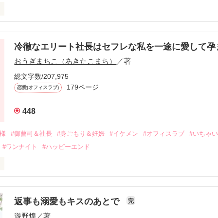
冷徹なエリート社長はセフレな私を一途に愛して孕
に淡い恋心を抱いていた美桜。

おうぎまちこ（あきたこまち）
／著
来事をきっかけに二人の関係は壊れてしまう。

ないまま、美桜は両親の離婚によって

総文字数/207,975
なり、哲平とも離れ離れになった。

179ページ
恋愛(オフィスラブ)
年後。

448
二度と会いたくないと思っていた哲平に

会を果たす。

俺様
#御曹司＆社長
#身ごもり＆妊娠
#イケメン
#オフィスラブ
#いちゃ
なことから

#ワンナイト
#ハッピーエンド
夜を共にしてしまった。

初めてだと知った哲平は

結婚しよう』と真っ直ぐに告げてきた。

流されて前の職場でうまくいかなかった梅田美桜は、海外で傷心旅行を
裏腹に、好きという気持ちを隠すことなく

年と出会い、酒の勢いもあり一夜限りの関係となる。



は新しい職場でワンナイトした美青年と再会。なんと彼の正体は、とあ
返事も溺愛もキスのあとで
完
族を離れて起業した新進気鋭の実業家、社内でも冷徹だと評判な社長―
哲平は美桜がストーカー被害に

遊野煌
／著