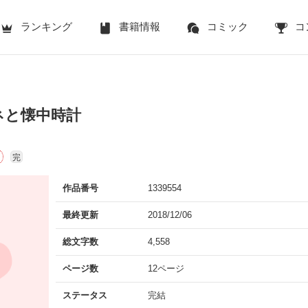
ランキング
書籍情報
コミック
コ
ネと懐中時計
完
作品番号
1339554
最終更新
2018/12/06
総文字数
4,558
ページ数
12ページ
ステータス
完結