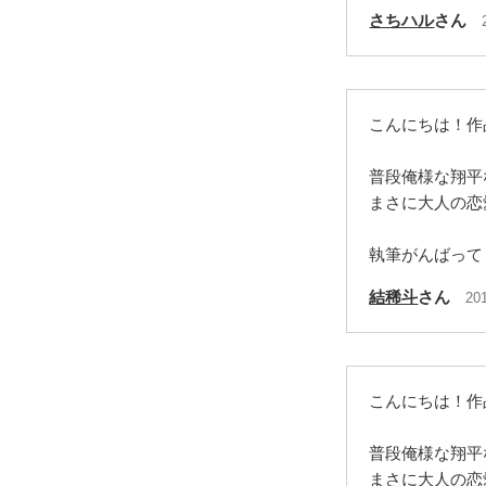
さちハル
さん
こんにちは！作
普段俺様な翔平
まさに大人の恋
執筆がんばって
結稀斗
さん
20
こんにちは！作
普段俺様な翔平
まさに大人の恋