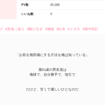
PV数
65,008
いいね数
0
ブ
#意地っ張り
#駆け引き
#俺様
#白衣
#メガネ
#懐中時計
「お前を無防備にする方法を俺は知っている」
腐れ縁の男友達は
俺様で、自分勝手で、強引で
だけど、甘くて優しいひとなのだ