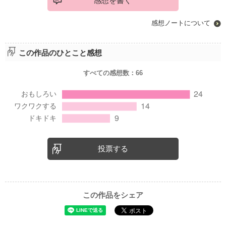
感想を書く
感想ノートについて
この作品のひとこと感想
すべての感想数：
66
投票する
この作品をシェア