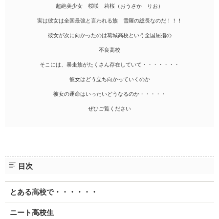
超絶美少女 桜咲 莉桜（おうさか りお）
実は彼女は全国最強と言われる族 雪羅の総長なのだ！！！
彼女が次に向かったのは葛城高校という全国屈指の
不良高校
そこには、暴走族がたくさん存在していて・・・・・・・
彼女はどう立ち向かっていくのか
彼女の運命はいったいどうなるのか・・・・・
ぜひご覧ください
目次
とある高校で・・・・・・
ニート高校生