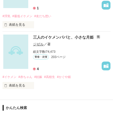
小さい頃から　翔ちゃん

1
あなたが　好きでした

#浮気
#最低イケメン
#友だち想い
表紙を見る
幸せそうに　笑っている

あなたの　隣にいるのは

三人のイケメンパパと、小さな月姫
完
ジゼル
／著
私ではない　女の子

私には、すごくイケメンの彼氏がいる。

総文字数/74,473
203ページ
青春・友情
そんなあなたを見るのは

ただ、浮気がたえないけれど。

4
凄く辛いよ

#イケメン
#赤ちゃん
#妊娠
#高校生
#かぐや姫
表紙を見る
友だち想い

その時、私を支えてくれたのは

光ってる竹を割ったら

そこから赤ちゃんが出て来ました

華原   朋美

…ってのは

もう一人の幼馴染　亮ちゃんでした

かんたん検索
かぐや姫だったっけ？
