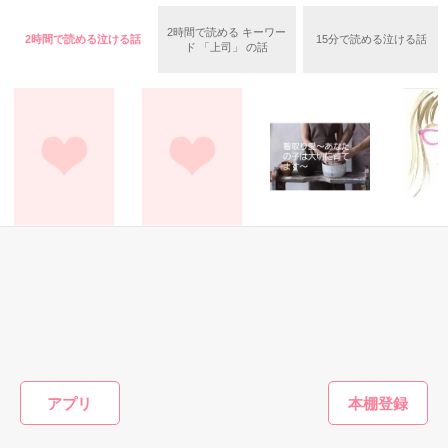
-*-*-*-*-*-*-*-*-*-*-*-*-*-*

VS

2時間で読める キーワー
2時間で読める泣ける話
15分で読める泣ける話
ド 「上司」 の話
　☆☆投票(簡単感想)応援ポチッ

・STOR・

 ありがとうございます☆☆

映画監督を夢見る青年、淳

イケメン

-*-*-*-*-*-*-*-*-*-*-*-*-*-*

楽しくも忙しい、一日の仕事を終え

－ケータイ小説サイト野いちご－

自宅に戻るとそこには？！

佐藤   塔矢

☆青春友情部門　２９位☆

 (20150830)

三人のイケメンたちと

 -*-*-*-*-*-*-*-*-*-*-*-*-*-*

かわいい赤ちゃんの物語

－Ｂｅｒｒｙ’ｓ　ｃａｆｅ－

恋愛(純愛)
恋愛(純愛)
恋愛(その他)
恋愛(純愛)
o｡｡o+ﾟ✿ﾟ+o｡｡o+ﾟ✿ﾟ+o｡｡o+ﾟ✿ﾟ+o｡｡o

☆青春友情部門　４位☆

あなたの心にいる
ヒメ恋～Eternal
看取り愛～あなた
お見合い
9/11〜10/5完結

 (20150827)

人は… (完)
Love～
の子は大切に育て
姉さん・
 -*-*-*-*-*-*-*-*-*-*-*-*-*-*

ます～
になって
**あい**／著
咲月詩音／著
下手くそな文章だけど

　☆☆投票(簡単感想)応援ポチッ

すか？
せいとも／著
紫メガネ
読んでくれたら泣いて喜びます。

 ありがとうございます☆☆

 -*-*-*-*-*-*-*-*-*-*-*-*-*-*

もっと見る
作品を読む
☆　この作品は以前、ベリーズカフェさんに登録していた時の
アプリ
かんたん検索の条件を変える
※恐らくラブコメではありません。

ものです。（野いちごさんとベリーズさんは別サイトと認識し
ておりました。今は一つを解約し、その時の作品をここに持っ