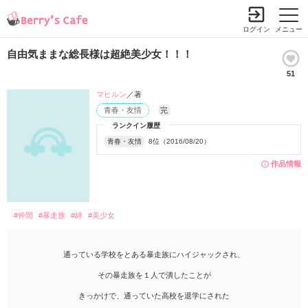
ログイン
メニュー
自由気ままな総長様は超絶美少女！！！
51
マヒルン
／著
青春・友情
完
ランクイン履歴
青春・友情
8位（2016/08/20）
作品情報
#仲間
#暴走族
#絆
#美少女
通っている学校をとある暴走族にハイジャックされ、
その暴走族を１人で潰したことが
きっかけで、通っていた高校を退学にされた