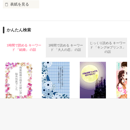
表紙を見る
絶対に手に入れたいと思った

誰にも譲りたくないと

八年も前に別れた元彼と、

まさかこんな日に再会するなんて……。

かんたん検索
だから、君を妊娠させて俺のものにした

――ゴメン

サクラ航空　孤高のパイロット

じっくり読める キーワー
1時間で読める キーワー
1時間で読める キーワー
ド 「キングorプリンス」
各務 大翔（31）

ド 「結婚」 の話
ド 「大人の恋」 の話
の話
＝＝＝＝＝＝＝＝＝

×

心臓外科医　32歳

カフェのエリアマネージャー

西園寺　悠生（さいおんじ　ゆう）

佐伯 美咲（27）

＝＝＝＝＝＝＝＝＝

同棲していた彼氏に裏切られ、

住む場所をなくした美咲に手を差し伸べたのは

【公開日：2021/01/18】

エリートパイロットの元彼・大翔だった。

【完結日：2021/01/22】
「もう一度好きにさせてみせる。

恋愛(純愛)
ファンタジー
ファンタジー
恋愛(オフ
だから俺との未来を考えてみてほしい」

偽装結婚の相手は
白い結婚で捨てら
冷徹狼陛下の子を
鬼上司と
作品を読む
疑い深い脳外科医
れた王妃は、「あ
授かりました！
ツの関係
思いもよらぬ一途な愛に、

でした
なたのために王に
せいとも／著
松本ユミ
美咲の過去のわだかまりも溶かされていく……

なります」と言っ