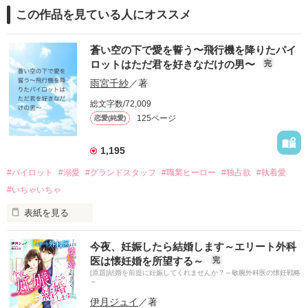
この作品を見ている人にオススメ
蒼い空の下で愛を誓う〜飛行機を降りたパイ
ロットはただ君を好きなだけの男〜
完
雨宮千紗
／著
総文字数/72,009
125ページ
恋愛(純愛)
1,195
#パイロット
#溺愛
#グランドスタッフ
#職業ヒーロー
#独占欲
#執着愛
#いちゃいちゃ
表紙を見る
桐生瑛人　きりゅうえいと　30歳

今夜、妊娠したら結婚します～エリート外科
WALの副機長。

医は懐妊婚を所望する～
完
眉目秀麗な彼に惹かれる人は多いが、クールで孤高の存在。た
[原題]結婚を前提に妊娠してくれませんか？～敏腕外科医の懐妊戦略
だ、隙あればと多くのクルーからアプローチをかけられ、常に
～
注目を浴びている。そんな様子に本人はうんざりしている。

伊月ジュイ
／著