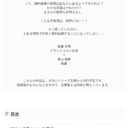
って、婚約破棄の原因はあなたにあるようですけれど？
かける言葉はそれだけ？
まさかの謝罪も弁明もなし。
こんな冷血漢は、絶対にない！！
そう思っていたのに、
とある理由で社長と契約結婚することになってしまい……
進藤 冬馬
グランドコスメ社長
×
青山 瑞希
秘書
こちらの作品は、８月にベリーズ文庫から刊行予定です。
改稿前のものになりますので、文庫版とは内容が異なっています。
目次