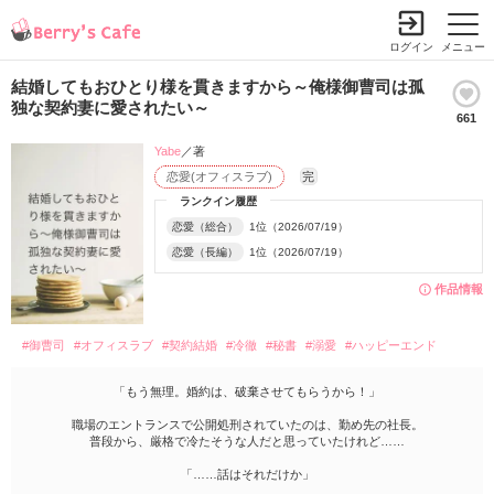
ログイン
メニュー
結婚してもおひとり様を貫きますから～俺様御曹司は孤
独な契約妻に愛されたい～
661
Yabe
／著
恋愛(オフィスラブ)
完
ランクイン履歴
恋愛（総合）
1位（2026/07/19）
恋愛（長編）
1位（2026/07/19）
作品情報
#御曹司
#オフィスラブ
#契約結婚
#冷徹
#秘書
#溺愛
#ハッピーエンド
「もう無理。婚約は、破棄させてもらうから！」
職場のエントランスで公開処刑されていたのは、勤め先の社長。
普段から、厳格で冷たそうな人だと思っていたけれど……
「……話はそれだけか」