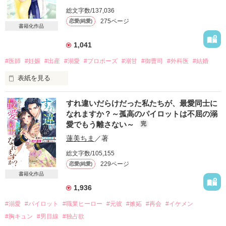
鷺宮悠里　さぎみやゆうり　26歳

総文字数/137,036
CAになる夢を諦め、WALのグランドスタッフ

275ページ
恋愛(純愛)
となり4年目。生真面目で日々仕事に奮闘中。

書籍化作品
目立つあなたとなんて考えられない。

1,041
私はこの仕事にやりがいを持ってる、だからあなたに絆されて
#医師
#妊娠
#出産
#溺愛
#プロポーズ
#溺甘
#御曹司
#外科医
#結婚
なんかいない。

表紙を見る
そんなふたりが出会い、ただひたすら甘い関係が始まりま
す……。

今夜、妊娠できたら俺と結婚する――どう？

すれ違いだらけだった私たちが、最愛同士に
2025.5.5  完結

なれますか？～孤高のパイロットは不屈の溺
そんな賭けにのせられて

愛でもう離さない～
完
迂闊にも体を重ねてしまった私は

にのみーさま、嬉しいレビューをありがとうございます。

蓮美ちま
／著
彼の懐妊戦略にまんまとはめられて

総文字数/105,155
――孕められてしまいました

229ページ
恋愛(純愛)
作品を読む
書籍化作品
＝＝＝＝＝＝＝＝＝

1,936
出版社勤務　28歳

白雪　杏（しらゆき　あんず）

#溺愛
#パイロット
#職業ヒーロー
#元彼
#嫉妬
#再会
#イケメン
＝＝＝＝＝＝＝＝＝

#胸キュン
#男目線
#独占欲