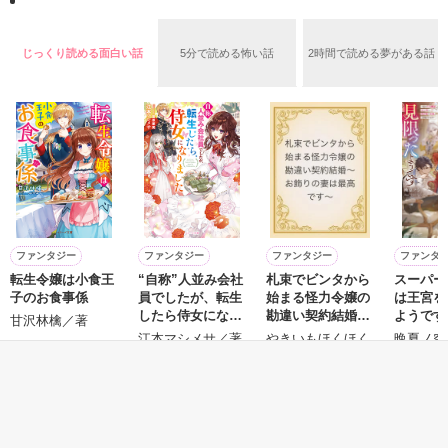
みつけてきた。』で2004年に作家デビューした吉井春樹さん。

作品を読む
じっくり読める面白い話
5分で読める怖い話
2時間で読める夢がある話
この作品は吉井さん直伝の、気持ちをもっと上手に伝える、こ
とばの幸せな使い方ガイド。

「ありがとう」「すきです」「ごめんなさい」「だいじょう
ぶ」「よくできました」など、大切な誰かに感謝や好意、励ま
しのメッセージを伝える小さなテクニックについて解説すると
ともに、その言葉を用いることで自分自身を見つめるきっかけ
も促してくれる、「気持ちの伝え方」「自分らしさの磨き方」
ファンタジー
ファンタジー
ファンタジー
ファンタ
作品を読む
転生令嬢は小食王
“自称”人並み会社
札束でビンタから
スーパー
子のお食事係
員でしたが、転生
始まる怪力令嬢の
は王宮を
したら侍女になり
勘違い契約結婚～
ようです
甘沢林檎／著
ました
お飾りの妻は最高
上司に『
江本マシメサ／著
やきいもほくほく
晩夏ノ空
です～
う不要だ
／著
れたので
郷に帰り
もっと見る
かんたん検索の条件を変える