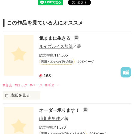
この作品を見ている人にオススメ
気ままに生きる
完
ルイズルイス加部
／著
総文字数/114,565
203ページ
実用・エッセイ(その他)
168
#音楽
#ロック
#ベース
#ギター
表紙を見る
オーダー承ります！
完
山川恵里佳
／著
どういうふうに生きるとかはあまり考えていなかったよ。

総文字数/41,570
208ページ
実用・エッセイ(グルメ・レシピ)