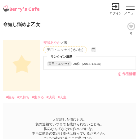
ログイン
メニュー
命短し悩めよ乙女
0
安城あやか
／著
実用・エッセイ(その他)
完
ランクイン履歴
実用・エッセイ
26位（2018/12/14）
作品情報
#悩み
#気持ち
#生きる
#決意
#人生
人間誰しも悩むもの。
負の連鎖でいつまでも抜けられないことも。
悩みなんてなければいいのにな。
本当に痛みの数だけ幸せは待っているだろうか。
だけど確かに今ここに私はいる。