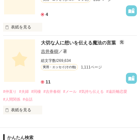
自分が楽しいこと、好きなことだけやってきたね。

4
この物語は自分の体験をもとに綴ったフィクションです。

表紙を見る
「オーダー承ります！」は、

大切な人に想いを伝える魔法の言葉
完
お昼のTV番組『ありがとッ！』（テレビ神奈川）

にて、山川恵里佳さんがオススメの料理を

吉井春樹
／著
紹介する人気コーナー。

総文字数/269,634
毎週番組への問い合わせが絶えないという、

作品を読む
1,111ページ
実用・エッセイ(その他)
この話題のレシピを山川さんが

「Berry's Cafe」で連載します！

11
身近な食材を使用したメニューには、

#仲直り
#夫婦
#同棲
#吉井春樹
#メール
#気持ち伝える
#遠距離恋愛
いつもの一品として気軽に取り入れられる

簡単便利なアイデアが満載。

#人間関係
#会話
しかも「Berry's Cafe」限定で、

ご主人・おさるさんの感想や、

表紙を見る
お子さんの反応も聞けちゃうので、

大切なあの人に食べさせたい時の

コピーライターとして徹夜つづきの日々を過ごすかたわら、妻
参考にもぜひどうぞ！
へのメッセージを書きつづっていたブログが人気となり、 多く
かんたん検索
の女性読者の共感を呼んだことで『しあわせが、しあわせを、