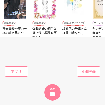
切なさも

作品を読む
同級生の存在

恋愛(純愛)
恋愛(純愛)
恋愛(オフィスラブ)
ファンタ
【切ない想いが交差するキュン甘ラブストーリー】

再会溺愛〜夢の一
偽装結婚の相手は
塩対応の千歳さん
ヤンデレ
夜の証と共に〜
疑い深い脳外科医
は甘い嘘をつく
好きだっ
でした
とサヨナ
せいとも／著
千咲ゆず葉／著
す！
惣領莉沙／著
やきいも
※中盤あたり多少、過激なシーンが出てきます。

／著
あたしの全てが

2008／8／29開始

もっと見る
2009／2／7完結

かんたん検索の条件を変える
あなたであるのなら。

アプリ
☆スタート☆
......姉と弟の禁断の恋......

読む
作品を読む
それはまるで、ホタルの様な、幻。
