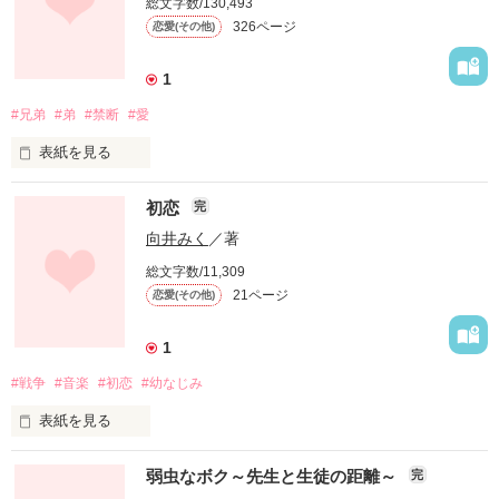
総文字数/130,493
326ページ
恋愛(その他)
1
#兄弟
#弟
#禁断
#愛
表紙を見る
初恋
完
......神様。

向井みく
／著
総文字数/11,309
21ページ
恋愛(その他)
1
#戦争
#音楽
#初恋
#幼なじみ
表紙を見る
認めてくれなくてもいい。

弱虫なボク～先生と生徒の距離～
完