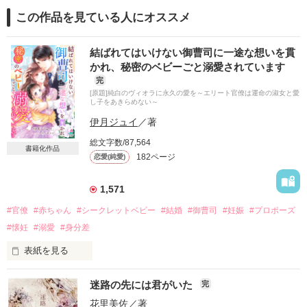
この作品を見ている人にオススメ
結ばれてはいけない御曹司に一途な想いを貫
かれ、秘密のベビーごと溺愛されています
完
[原題]純白のヴィオラに永久の愛を～エリート官僚は運命の淑女と愛
し子をあきらめない～
伊月ジュイ
／著
総文字数/87,564
書籍化作品
182ページ
恋愛(純愛)
1,571
#官僚
#赤ちゃん
#シークレットベビー
#結婚
#御曹司
#妊娠
#プロポーズ
#懐妊
#溺愛
#身分差
表紙を見る
ふたりが出会ったのは

迷路の先には君がいた
完
地中海を巡る豪華客船の中

花里美佐
／著