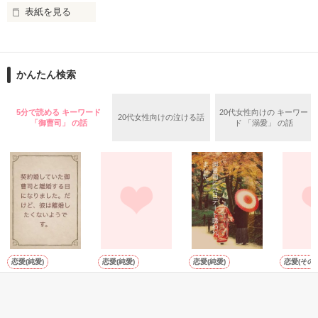
「鷹也を巻き込みたくない。

愛くるしい天使が宿ったのだ

表紙を見る
お願い、私のことは忘れて……」

＝＝＝＝＝＝＝＝＝

『で、どんなふうに抱かれたい？　可能なかぎり、ご要望に応
「忘れろだと？出来るなら苦労してない」

財務省エリート官僚　御曹司

じてやるよ。――奥さん』

藤ヶ音　理仁（ふじがね　りひと）

　♢　♢　♢

31歳

かんたん検索
円城寺　柾樹　えんじょうじ　まさき　

×

２８歳。医療財閥円城寺グループの御曹司で凄腕の外科医。

「俺の人生で一番大事なものが何なのか、

社長令嬢

自信満々の俺様男。

この四年でよくわかった」

綿来　菫花（わたらい　すみれ）

5分で読める キーワード
20代女性向けの キーワー
20代女性向けの泣ける話
26歳

「御曹司」 の話
ド 「溺愛」 の話
　　　　　×

2024/4/14   公開

＝＝＝＝＝＝＝＝＝

望月　和葉　もちづき　かずは

※設定など小説の内容はフィクションです。

２５歳。料亭『芙蓉』の看板娘。元気と愛嬌が取り柄。

――君の笑顔を一生守り抜くと誓う――

※関連作品は公開リストをご参考ください。

未読でも問題ございません。

お店の借金、さらに最愛の祖父が病に倒れる。精神的にも金銭
【公開・完結日：2022/11/04】
的にも追いつめられた和葉は

俺様ドクター柾樹が持ちかける怪しい仕事を引き受けること
に。その内容はなんと！

恋愛(純愛)
恋愛(純愛)
恋愛(純愛)
恋愛(その他
作品を読む
『俺の妻になれ。ついでに跡継ぎも産んでくれるとありがたい
作品を読む
契約婚していた御
恋は夕焼けに溶け
御曹司に元日デー
スイート
な』

曹司と離婚する日
て
ト誘われました。
と愛され
になりました。だ
ェア（原
白亜凛／著
森野音／著
一途すぎる俺様ドクターと、ベタ甘契約婚いたします⁉

けど、彼は離婚し
いいイケ