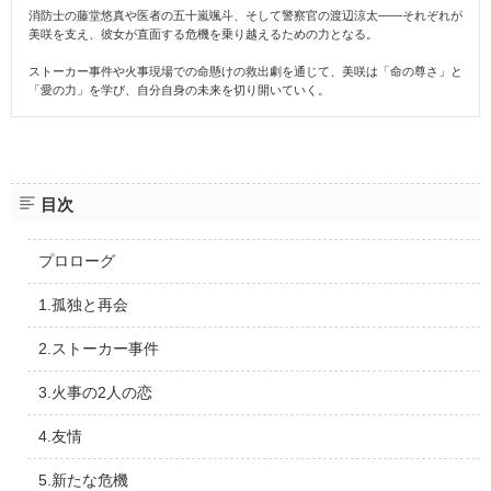
消防士の藤堂悠真や医者の五十嵐颯斗、そして警察官の渡辺涼太――それぞれが
美咲を支え、彼女が直面する危機を乗り越えるための力となる。
ストーカー事件や火事現場での命懸けの救出劇を通じて、美咲は「命の尊さ」と
「愛の力」を学び、自分自身の未来を切り開いていく。
目次
プロローグ
1.孤独と再会
2.ストーカー事件
3.火事の2人の恋
4.友情
5.新たな危機