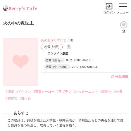
ログイン
メニュー
火の中の救世主
11
あめあがりのにじ
／著
恋愛(純愛)
完
ランクイン履歴
恋愛（総合）
85位（2025/04/03）
恋愛（中・短編）
22位（2025/04/03）
作品情報
#溺愛
#イケメン
#職業ヒーロー
#ラブラブ
#ハッピーエンド
#消防士
#医者
#警察官
#独占欲
あらすじ
この物語は、孤独を抱えた大学生・桜井美咲が、幼馴染たちとの再会を通じて自
分自身を見つめ直し、成長していく過程を描く。