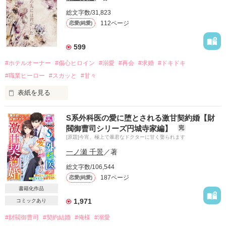
出会ってすぐに運命を感じ

総文字数/31,823
体を許した

112ページ
恋愛(純愛)
それはとても浅はかで

罪深いこと

599
けれど私たちに後悔はない

#ホテルオーナー
#傷心ヒロイン
#溺愛
#再会
#求婚
#ドキドキ
「ああ……理仁さん……」

#職業ヒーロー
#スカッと
#甘々
「焦らなくていい

表紙を見る
ひとつずつ教えてあげるから」

☆諏訪内　芙蓉(すわない ふよう)　２８歳

S系外科医の愛に堕とされる激甘契約婚【財
スワンホテルグループ　オーナー

無垢な花（ヴィオラ）は

閥御曹司シリーズ円城寺家編】
完
×

愉悦に満たされ

[原題]今宵、極上で暴君なドクターに甘く娶られます
★中田　鷹也(なかた たかや)　３４歳

瑞々しく花開く

ツインスターホテル本店　支配人

一ノ瀬 千景
／著
激しくも甘美な求愛の遊戯を

総文字数/106,544
四年前、鷹也の前から姿を消した芙蓉は

私は一生忘れないだろう

187ページ
恋愛(純愛)
訳あって他のホテルに隠されていた。

運命に抗うようにふたり

書籍化作品
芙蓉は思いがけない場所で

激しく愛をぶつけ合って

1,971
コミックあり
鷹也に見つかってしまう。

きっとこのとき私のお腹に

#財閥御曹司
#契約結婚
#俺様
#溺愛