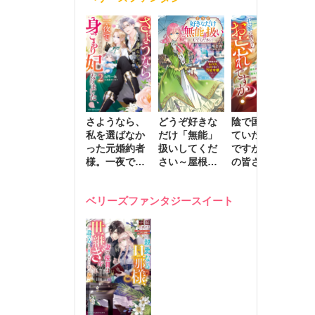
きます～
さようなら、
どうぞ好きな
陰で国を支え
転
私を選ばなか
だけ「無能」
ていたのは私
と
った元婚約者
扱いしてくだ
ですが、王家
っ
様。一夜で大
さい～屋根裏
の皆さんお忘
国
国君主の身ご
部屋の本の
れですか？～
に
もり妃になり
虫、実は国を
追放された隠
不
ベリーズファンタジースイート
ました２
動かす万能令
れ才女の辺境
保
嬢でした～
スローライフ
で
計画～
能
し