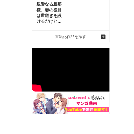
親愛なる旦那
様、妻の役目
は世継ぎを設
けるだけと聞
いておりまし
たが～虐げら
書籍化作品を探す
れ才女の幸せ
な結婚～2