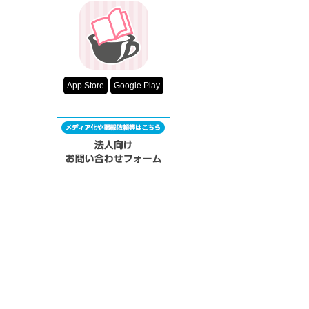
App Store
Google Play