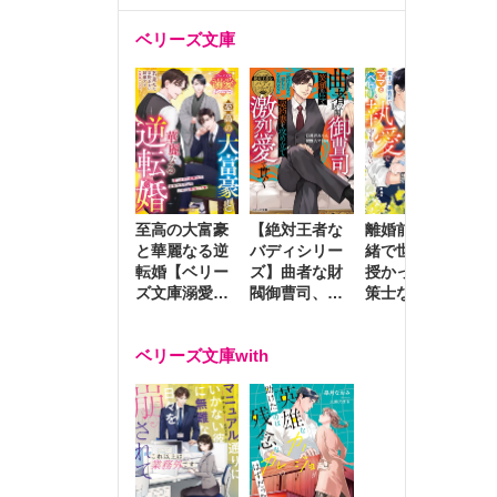
ベリーズ文庫
至高の大富豪
離婚前夜に内
冷
【絶対王者な
と華麗なる逆
緒で世継ぎを
や
バディシリー
転婚【ベリー
授かったら～
生
ズ】曲者な財
ズ文庫溺愛ア
策士な御曹司
を
閥御曹司、笑
ンソロジー】
はママとベビ
～
顔の圧で契約
ーを執愛で守
つ
妻を攻め立て
ベリーズ文庫with
り離さない～
様
激烈愛で貫く
し