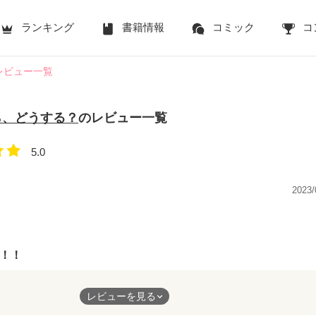
ランキング
書籍情報
コミック
コ
レビュー一覧
ら、どうする？
のレビュー一覧
5.0
2023/
！！
？言うこと言うくせしてなんで大事な時に追っかけないの！？！？
レビューを見る
れてよかった、、、