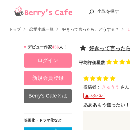
小説を探す
トップ
恋愛小説一覧
好きって言ったら、どうする？
デビュー作家
436
人！
好きって言った
ログイン
平均評価星数
新規会員登録
投稿者：
きゅうう
さん
Berry's Cafeとは
ネタバレ
あああもう焦ったい！
勇ヘタレすぎるよ！
映画化・ドラマ化など
でも最後は粘ってく