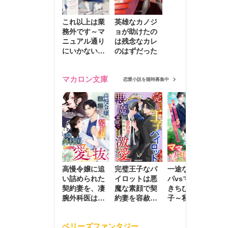
これ以上は業
英雄なカノジ
務外です～マ
ョが助けたの
ニュアル通り
は残念なカレ
にいかない彼
のはずだった
に無難な日々
を崩されて～
マカロン文庫
恋愛小説を随時募集中
高慢令嬢に追
完璧王子なパ
一途な社長パ
執
い詰められた
イロットは悪
パvsママ大好
士
契約妻を、凄
魔な素顔で契
きちびっこ息
偽
腕外科医はこ
約妻を容赦な
子～私を捨て
情
の手で愛し抜
く激愛する
たはずの元夫
堕
く
が息子に負け
ベリーズファンタジー
じと溺愛して