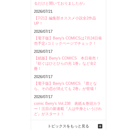
るだけと聞いておりましたが』
2026/07/21
【7/21】編集部オススメ小説全2作品
UP！
2026/07/17
【電子版】Berry's COMICSは7月24日発
売予定♪コミックページでチェック！
2026/07/17
【紙版】Berry's COMICS 本日発売！
『紡ぐはひとひらの光 1巻』など全2
冊！
2026/07/17
【電子版】Berry's COMICS 『君とな
ら、その恋が消えても 2巻』が登場！
2026/07/17
comic Berry's Vol.238 表紙＆巻頭カラ
ー！注目の新連載『人は中身というけれ
ど』がスタート！
トピックスをもっと見る