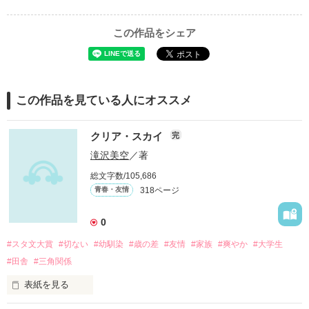
この作品をシェア
この作品を見ている人にオススメ
クリア・スカイ
完
滝沢美空
／著
総文字数/105,686
318ページ
青春・友情
0
#スタ文大賞
#切ない
#幼馴染
#歳の差
#友情
#家族
#爽やか
#大学生
#田舎
#三角関係
表紙を見る