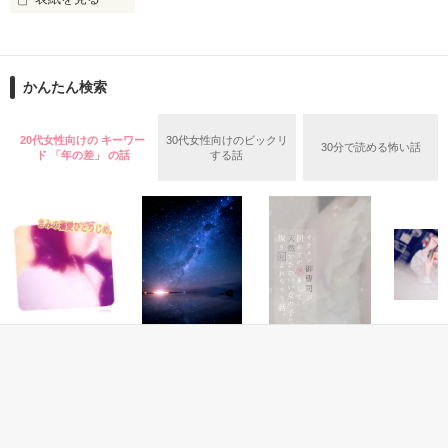
韋駄天の如く闇を舞う

＊＊＊＊＊＊＊＊＊＊＊＊＊

空野　陽咲（そらの　ひさき）

澄ノ島（すみのしま）に住む高校一年生。

全国No.１【蝶凛】

【銀狼】

明るい性格だが、高校では

元総長  成瀬亜美

一人で過ごしている。

かんたん検索
そんな

『いざとなったら……私が守る!!』

最強最速チームに

柳　慶（やなぎ　けい）

今

20代女性向けの キーワー
30代女性向けのビックリ
東京から澄ノ島に観光に訪れた大学生。

30分で読める怖い話
×

チーム史上最大の

ド 「年の差」 の話
する話
いくつもの島を一人で巡っているようだが……？

危機が訪れる！？

全国No.２【風龍】

宮村　駆（みやむら　かける）

４代目総長  新橋悠基

陽咲の幼馴染で高校一年生。

子供の頃からサッカー選手になるのが

「１人で泣くんじゃねぇ」

「今日から私も爆走族！であります！！」

夢だったが今はサッカーを辞めている。

海堂　ほたる

「「「はぁぁぁぁぁぁ！！？？」」」

陽咲の幼馴染で中学三年生。

かわいらしい見た目と優しい性格により

□■□■□■□■□■□■□■

島民からは“天使”と呼ばれている

恋愛(純愛)
その他
恋愛(純愛)
恋愛(ラブ
*********************

超人気アイドル
ある雪の降る日私
イケメン御曹司が
危ナイ隣
【蝶凛】

は、無自覚女子を
は運命の恋をする
初めての恋をし
蝶のように舞い

砂倉春待
☆一部、暴力的な表現が含まれます。ご注意ください。

溺愛中。
て、天然でかわい
☪︎唯月まそら☪︎／
いかなる時も凛とした たたずまい

い女の子に振り回
月瀬まは／著
著
月瀬まは／著
されちゃう話。