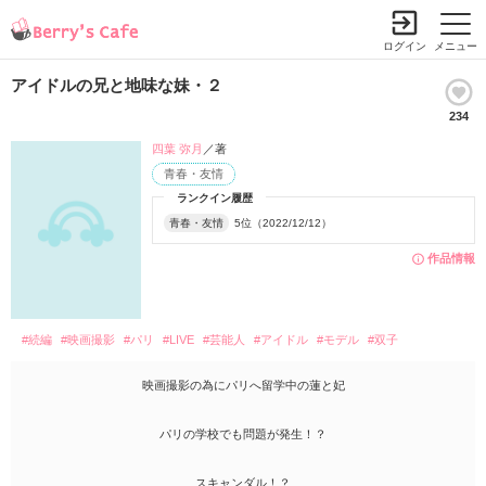
ログイン
メニュー
アイドルの兄と地味な妹・２
234
四葉 弥月
／著
青春・友情
ランクイン履歴
青春・友情
5位（2022/12/12）
作品情報
#続編
#映画撮影
#パリ
#LIVE
#芸能人
#アイドル
#モデル
#双子
映画撮影の為にパリへ留学中の蓮と妃
パリの学校でも問題が発生！？
スキャンダル！？