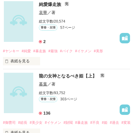
2017/05 タイトルかえました。

純愛爆走族
完
「ねぇ、ほたる。

哀華
／著
　あなたはどうして死のうとしたの……？」

総文字数/20,574
57ページ
青春・友情
澄之島に住む高校生の陽咲と駆は、

幼なじみのほたるが起こした出来事が原因で

2
心を閉ざすようになった。

#ヤンキー
#純愛
#暴走族
#最強
#バイク
#イケメン
#美形
表紙を見る
そんな二人が夏の終わりに出会ったのは、

東京から観光に訪れた大学生の青年。

数多とある暴走族や愚連隊

龍の女神となるべき姫【上】
完
その中で唯一

暮葉
／著
彼との出会いにより、

陽咲と駆はほたるの

総文字数/93,752
本当の想いを知っていく――。

303ページ
青春・友情
走りを専門とする

チームがあった

136
＊恋愛＆友情＆家族モノ＆ちょっぴり不思議なお話です

#御曹司
#総長
#美少女
#イケメン
#財閥
#暴走族
#不良
#姫
#過去
#変装
狼の様に早く

表紙を見る