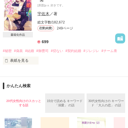
完
[原題]p.s. 好きです。
ベリーズ文庫より4月10日発売のため

一部試し読み公開とさせていただきました

失恋の傷が癒えない美月に

宇佐木
／著
突然雪成が余裕たっぷりにささやく

総文字数/182,672
249ページ
恋愛(純愛)
今まで読んでくださった皆様

ありがとうございました！

書籍化作品
「唇を噛み締めて泣くのをこらえるお前を

699
一番近くで見てゾクゾクした。

どうだ、俺にほだされてみないか？」

#秘密
#偽装
#結婚
#御曹司
#切ない
#契約結婚
#ジレジレ
#チーム青
表紙を見る
確かに私は困っていた。

ひっそりと目立たないように生きてきた

駄目だと思ってもその甘い誘惑を

そして、彼もそれは同じ。

心に傷を持つ栫澄花（かこいすみか）は

拒むことはできなくて－－

かんたん検索
恩人のために自分を売ることにした。

「きみの戸籍はいくらだ？」

新しい恋に臆病な秘書と

20代女性向けのスカッと
15分で読める キーワード
30代女性向けの キーワー
買ったのはフラワーショップ大手

自由奔放・大人な御曹司の

する話
「溺愛」 の話
ド 「大人の恋」 の話
利害一致の契約婚。

KATSURAGIの御曹司

期間限定の夫婦。

葛城龍一郎（かつらぎりゅういちろう）

三歩進んで二歩下がる

うんと甘やかされる系の溺愛ラブストーリー
