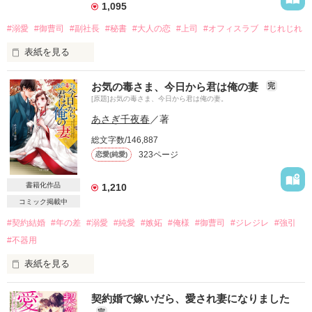
1,095
#溺愛
#御曹司
#副社長
#秘書
#大人の恋
#上司
#オフィスラブ
#じれじれ
表紙を見る
お気の毒さま、今日から君は俺の妻
完
[原題]お気の毒さま、今日から君は俺の妻。
ベリーズ文庫より1月10日発売のため

一部試し読み公開とさせていただきました

あさぎ千夜春
／著
総文字数/146,887
323ページ
恋愛(純愛)
今まで読んでくださった皆様

ありがとうございました！

書籍化作品
1,210
コミック掲載中
#契約結婚
#年の差
#溺愛
#純愛
#嫉妬
#俺様
#御曹司
#ジレジレ
#強引
#不器用
老舗寝具メーカー「KOTAKA」の副社長

小鷹雪成の秘書である森田美月は

表紙を見る
雪成に同行した出張先で

契約婚で嫁いだら、愛され妻になりました
町を離れる原因になった元彼に再会した
