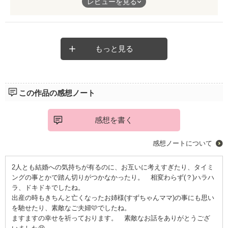
レビューを見る
大変なのに，すごい。
パパも協力してくれて、良かった😂
そして、自然に結婚という形になり
子供を産み育てるという、素敵でした。
悲しみを乗り越えて、頑張ってほしい。
もっと見る
ありがとうございました😊
また、いろいろ書いて下さい。
この作品の感想ノート
感想を書く
感想ノートについて
2人とも結婚への気持ちが有るのに、お互いに考えすぎたり、タイミ
ングの事とかで踏ん切りがつかなかったり。 相変わらず(？)ハラハ
ラ、ドキドキでしたね。
出産の時もきちんと亡くなったお姉様(すずちゃんママ)の事にも思い
を馳せたり、素敵なご夫婦🩷でしたね。
ますますの幸せを祈っております。 素敵なお話をありがとうござ