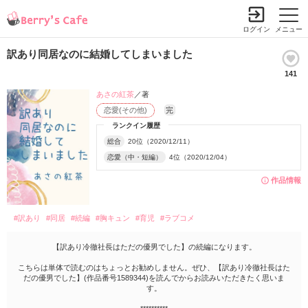
ログイン
メニュー
訳あり同居なのに結婚してしまいました
141
あさの紅茶
／著
恋愛(その他)
完
ランクイン履歴
総合
20位（2020/12/11）
恋愛（中・短編）
4位（2020/12/04）
作品情報
#訳あり
#同居
#続編
#胸キュン
#育児
#ラブコメ
【訳あり冷徹社長はただの優男でした】の続編になります。
こちらは単体で読むのはちょっとお勧めしません。ぜひ、【訳あり冷徹社長はた
だの優男でした】(作品番号1589344)を読んでからお読みいただきたく思いま
す。