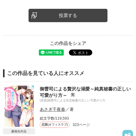
投票する
この作品をシェア
この作品を見ている人にオススメ
御曹司による贅沢な溺愛～純真秘書の正しい
可愛がり方～
完
[原題]御曹司による失恋秘書の正しい可愛がり方
あさぎ千夜春
／著
総文字数/119,593
323ページ
恋愛(オフィスラブ)
書籍化作品