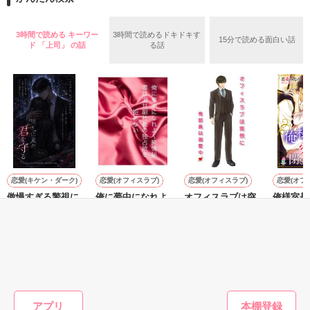
めた、同期で恋人の石垣守（26）がいるのだが、後輩の姫原由
羅（24）との浮気が発覚した上、いつのまにか元カノにされて
いた。

3時間で読める キーワー
3時間で読めるドキドキす
15分で読める面白い話
守と由羅から『便利屋雛子』と馬鹿にされ、一人こっそり泣い
ド 「上司」 の話
る話
＊以前、公開していた話の改稿版です＊

ていた雛子に、企画戦略室の上司である雪瀬鷹哉（29）が
『──俺と結婚してくれないか』といきなりプロポーズをしてき
た上、同居まで提案してきて──？

鷹哉『宜しくな、俺の雛子』🦅

雛子『俺の……ひぃ、雛子？！！！』🐥

作品を読む
シゴデキで冷徹な上司が見せる素顔は、なぜか想像以上に甘く
て……🐥💓🦅

恋愛(キケン・ダーク)
恋愛(オフィスラブ)
恋愛(オフィスラブ)
恋愛(オフ
傲慢すぎる警視に
俺に夢中になれよ
オフィスラブは突
俺様室長
※表紙も作中使用の画像も全てフリー素材です。

衛られて愛される
～純情秘書は溺甘
然に〜鬼部長は溺
人を閉じ
※執筆期間2026.6.3〜7.20完結です。　

副社長の独占欲を
愛中〜
～蜜愛同
SUGAWARA／著
※他サイトさんにて恋愛トレンド1位でした〜良かったら読ん
拒めない
青蘭 まこと／著
せいとも／著
美希みな
で頂けると嬉しいです。
もっと見る
作品を読む
かんたん検索の条件を変える
アプリ