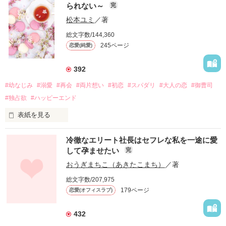
られない～
完
松本ユミ
／著
総文字数/144,360
245ページ
恋愛(純愛)
392
#幼なじみ
#溺愛
#再会
#両片想い
#初恋
#スパダリ
#大人の恋
#御曹司
#独占欲
#ハッピーエンド
表紙を見る
冷徹なエリート社長はセフレな私を一途に愛
して孕ませたい
完
幼なじみの哲平に淡い恋心を抱いていた美桜。

おうぎまちこ（あきたこまち）
／著
しかし、ある出来事をきっかけに二人の関係は壊れてしまう。

総文字数/207,975
関係修復もできないまま、美桜は両親の離婚によって

179ページ
恋愛(オフィスラブ)
引っ越すことになり、哲平とも離れ離れになった。

それから約十二年後。

432