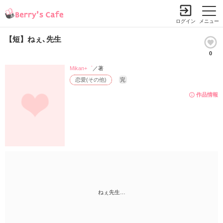
ログイン
メニュー
【短】ねぇ､先生
0
Mikan+゜
／著
恋愛(その他)
完
作品情報
ねぇ先生…