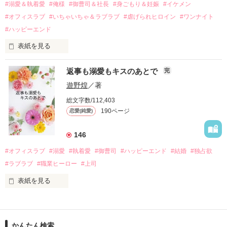
過去の傷から、二度と会いたくないと思っていた哲平に

#溺愛＆執着愛
#俺様
#御曹司＆社長
#身ごもり＆妊娠
#イケメン
運命のような再会を果たす。

#オフィスラブ
#いちゃいちゃ＆ラブラブ
#虐げられヒロイン
#ワンナイト
そして、ひょんなことから

#ハッピーエンド
酔った勢いで一夜を共にしてしまった。

表紙を見る
さらに、美桜が初めてだと知った哲平は

『責任をとる、結婚しよう』と真っ直ぐに告げてきた。

　おかしな噂を流されて前の職場でうまくいかなかった梅田美
戸惑う美桜とは裏腹に、好きという気持ちを隠すことなく

返事も溺愛もキスのあとで
完
桜は、海外で傷心旅行をしていたところ、日本人美青年と出会
甘やかしてくる。

い、酒の勢いもあり一夜限りの関係となる。

遊野煌
／著
　帰国後、美桜は新しい職場でワンナイトした美青年と再会。
そんなある日、哲平は美桜がストーカー被害に

総文字数/112,403
なんと彼の正体は、とある財閥御曹司にも関わらず、一族を離
遭っていることを知る。

190ページ
恋愛(純愛)
れて起業した新進気鋭の実業家、社内でも冷徹だと評判な社長
美桜を守るため、哲平は同居を提案してきて――。

――御影恭司その人だったのだ――！

　なぜか恭司から飼い猫の世話係を命じられた美桜は、猫の世
146
話を口実にしばしば呼び出された上、二人はいわゆる身体だけ
夏木美桜(なつきみお)

#オフィスラブ
#溺愛
#執着愛
#御曹司
#ハッピーエンド
#結婚
#独占欲
✕

#ラブラブ
#職業ヒーロー
#上司
鳴海哲平 (なるみてっぺい)

表紙を見る
作品を読む
止まっていたはずの二人の時間が、再び動き出す。

舞川雛子（26）は大手お菓子メーカー、三日月製菓コーポレー
再会から始まる、溺愛ラブ。

ションの企画戦略室で働いている。

また雛子には2年前から付き合いはじめ、半年前から同棲を始
2026.6.5～2026.7.25

かんたん検索