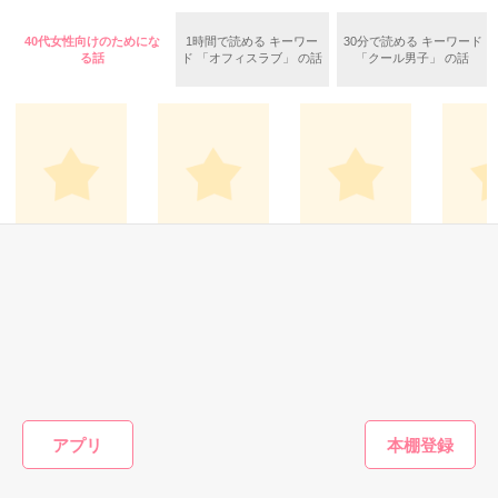
今が一番好きだ。結婚してくれ」

社長付秘書 兼 通訳

40代女性向けのためにな
1時間で読める キーワー
30分で読める キーワード
私と娘を迎えに来た彼に

作品を読む
×

る話
ド 「オフィスラブ」 の話
「クール男子」 の話
正面から愛を伝えられ

橘　勇征（36）

止まっていた彼との時間が

EMUAScompany東京本社

また動き出す――。

肥前商事新社長

帰国子女

ﾟ*+..+*ﾟ*+..+*ﾟ*+..+*ﾟ

2023.5.8　完結＆公開

外資系商社の経営を立て直すため

海の向こうからやってきたのは、

実用・エッセイ(グル
実用・エッセイ(その
実用・エッセイ(美
実用・エッ
たしかな実力と文句のない実績を持ち

メ・レシピ)
他)
容・健康)
容・健康)
おまけに顔面偏差値まで高い

オーダー承りま
大切な人に想いを
ヒカルちゃんの変
ハーブの
ハイレベル帰国子女。

作品を読む
す！
伝える魔法の言葉
身美塾
杯のお茶
運ぶ～
山川恵里佳／著
吉井春樹／著
佐野ヒカル／著
そんな欧米育ちの彼は、

遠近由美
日本語が話せない!?

もっと見る
アプリ
「Japanese people like mind basically

かんたん検索の条件を変える
wasteful.」

＜日本人てのはほんとに
