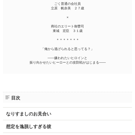
ごく普通の会社員
立原 帆奈美 ２７歳
×
商社のエリート御曹司
東城 宏臣 ３１歳
＊＊＊＊＊＊＊
「俺から逃げられると思ってる？」
――嫌われたいヒロインと
振り向かせたいヒーローとの攻防戦がはじまる――
目次
なりすましのお見合い
想定を逸脱しすぎる彼