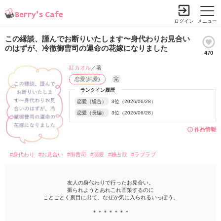
ログイン
メニュー
この縁談、謹んでお断りいたします〜身代わりお見合い
のはずが、冷徹御曹司の運命の花嫁になりました
470
紅カオル
／著
恋愛(純愛)
完
ランクイン履歴
恋愛（総合）
3位（2026/06/28）
恋愛（長編）
3位（2026/06/28）
作品情報
#身代わり
#お見合い
#御曹司
#溺愛
#独占欲
#ラブラブ
友人の身代わりで行ったお見合い。
振られようとあれこれ画策するのに
ことごとく裏目に出て、なぜか気に入られるいっぽう。
＊＊＊＊＊＊＊