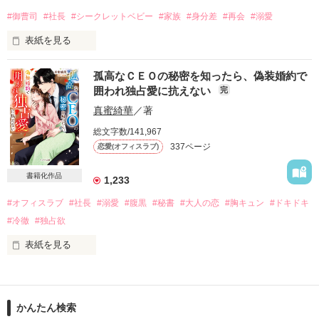
どうしてこんな事に…

#御曹司
#社長
#シークレットベビー
#家族
#身分差
#再会
#溺愛
副社長への恋心は

表紙を見る
幼馴染の存在に諦めようとした花純

人生初のモテ期到来の純情な秘書に

孤高なＣＥＯの秘密を知ったら、偽装婚約で
ひたすら溺愛を貫く副社長

囲われ独占愛に抗えない
完
「目を逸らすな、亜椰。

これはままごとじゃない」

真蜜綺華
／著
試練を乗り越えては…

副社長の求愛に、花純は翻弄される

総文字数/141,967
北欧の地で再会した初恋の人は、

～※～※～※～

337ページ
恋愛(オフィスラブ)
なにもかも極上な大人の男性へと変貌を遂げていた。

★★★ファンの皆様へ★★★

夢のような一夜の末彼とは別れてしまったけれど

書籍化作品
1,233
【ファン限定版】同時公開です！

授かった大切な宝物と共に

穏やかに生きていければ、それでいい。

#オフィスラブ
#社長
#溺愛
#腹黒
#秘書
#大人の恋
#胸キュン
#ドキドキ
【それぞれの純愛物語〜男性陣の奮闘編】

#冷徹
#独占欲
そう思っていたはずなのに……

こちらもどうぞ、お付き合いください！

表紙を見る
：

◉ ◉ご感想やいいねなど、いただいた皆様◉ ◉

：

ﾟ*+..+*ﾟ*+..+*ﾟ*+..+*ﾟ

＊

この場をお借りしまして、高評価いただき、

鹿島　佐織（29）

かんたん検索
「子どもの頃よりも、再会したときよりも、

肥前商事 秘書課在籍
