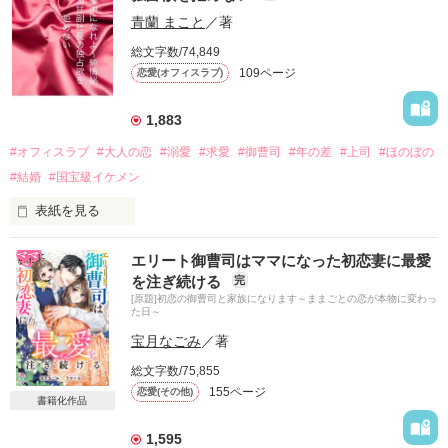
青蘭 まこと
／著
総文字数/74,849
109ページ
恋愛(オフィスラブ)
1,883
#オフィスラブ
#大人の恋
#溺愛
#求愛
#御曹司
#年の差
#上司
#ほのぼの
#結婚
#国宝級イケメン
表紙を見る
晴海 柊弥（はるみ しゅうや）30歳

エリート御曹司はママになった初恋妻に最愛
大手医療機器総合メーカー

を注ぎ続ける
完
晴海商事の副社長

[原題]初恋の御曹司と家族になります～ままごとの恋が本物に変わっ
⌘

た日～
青野 花純（あおの かすみ）24歳　

宝月なごみ
／著
中途採用で、秘書室に配属

総文字数/75,855
～※～※～※～

155ページ
恋愛(その他)
「俺に夢中になれよ」

書籍化作品
秘書に迫るのは、国宝級イケメン副社長

1,595