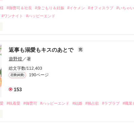
会を果たす。

俺様
#御曹司＆社長
#身ごもり＆妊娠
#イケメン
#オフィスラブ
#いちゃ
なことから

#ワンナイト
#ハッピーエンド
夜を共にしてしまった。

初めてだと知った哲平は

結婚しよう』と真っ直ぐに告げてきた。

流されて前の職場でうまくいかなかった梅田美桜は、海外で傷心旅行を
裏腹に、好きという気持ちを隠すことなく

年と出会い、酒の勢いもあり一夜限りの関係となる。



は新しい職場でワンナイトした美青年と再会。なんと彼の正体は、とあ
返事も溺愛もキスのあとで
完
族を離れて起業した新進気鋭の実業家、社内でも冷徹だと評判な社長―
哲平は美桜がストーカー被害に

遊野煌
／著
―！

を知る。

ら飼い猫の世話係を命じられた美桜は、猫の世話を口実にしばしば呼び
、哲平は同居を提案してきて――。

総文字数/112,403
190ページ
恋愛(純愛)
みお)

153
作品を読む
みてっぺい)

溺愛
#執着愛
#御曹司
#ハッピーエンド
#結婚
#独占欲
#ラブラブ
#職業
ずの二人の時間が、再び動き出す。

、溺愛ラブ。

）は大手お菓子メーカー、三日月製菓コーポレーションの企画戦略室で働
7.25

年前から付き合いはじめ、半年前から同棲を始めた、同期で恋人の石垣守