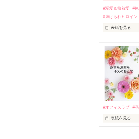
運命のような再
#溺愛＆執着愛
#
そして、ひょん
#虐げられヒロイン
酔った勢いで一
表紙を見る
さらに、美桜が
『責任をとる、
　おかしな噂を
戸惑う美桜とは
ろ、日本人美青
甘やかしてくる。
　帰国後、美桜
も関わらず、一
そんなある日、
人だったのだ―
遭っていること
　なぜか恭司か
美桜を守るため
夏木美桜(なつき
✕

鳴海哲平 (なる
#オフィスラブ
#
止まっていたは
表紙を見る
再会から始まる
舞川雛子（26
2026.6.5～2026.
また雛子には2