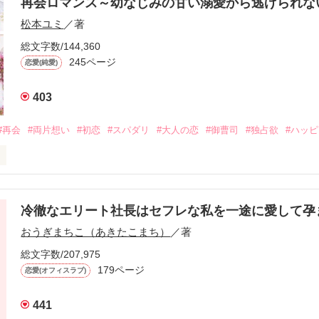
再会ロマンス～幼なじみの甘い溺愛から逃げられ
松本ユミ
／著
総文字数/144,360
245ページ
恋愛(純愛)
403
#再会
#両片想い
#初恋
#スパダリ
#大人の恋
#御曹司
#独占欲
#ハッ
冷徹なエリート社長はセフレな私を一途に愛して孕
に淡い恋心を抱いていた美桜。

おうぎまちこ（あきたこまち）
／著
来事をきっかけに二人の関係は壊れてしまう。

ないまま、美桜は両親の離婚によって

総文字数/207,975
なり、哲平とも離れ離れになった。

179ページ
恋愛(オフィスラブ)
年後。

441
二度と会いたくないと思っていた哲平に
