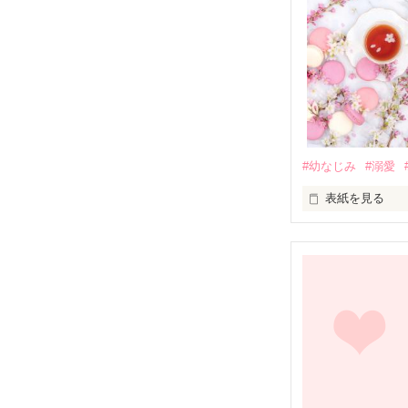
#幼なじみ
#溺愛
表紙を見る
幼なじみの哲平
しかし、ある出
関係修復もでき
引っ越すことに
それから約十二
過去の傷から、