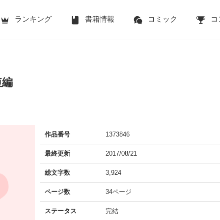
ランキング
書籍情報
コミック
コ
短編
作品番号
1373846
最終更新
2017/08/21
総文字数
3,924
ページ数
34ページ
ステータス
完結