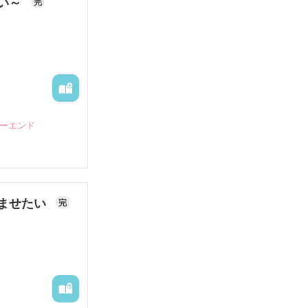
ない～
完
ピーエンド
ませたい
完