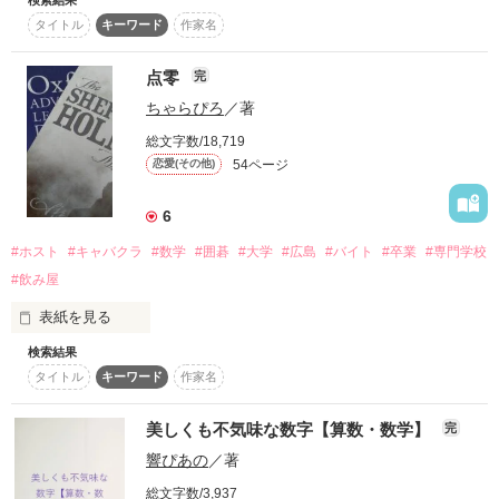
「先生のことすきになっちゃいました」

作品を読む
スターツ出版小説投稿サイト合同企画「1話からの長編大
タイトル
キーワード
作家名
賞」ベリーズカフェ会場
「俺お前のことすきになった」

点零
完
その他の条件
動画あり
コミックあり
ちゃらぴろ
／著
櫻井成一

総文字数/18,719
(さくらいまさかず)

54ページ
恋愛(その他)
数学講師23歳

*

6
桜井梨絵

(さくらいりえ)

#ホスト
#キャバクラ
#数学
#囲碁
#大学
#広島
#バイト
#卒業
#専門学校
高校2年17歳

#飲み屋
表紙を見る
同じ"さくらい"の2人は

検索結果
誤字脱字を訂正した
運命の相手?

タイトル
キーワード
作家名
美しくも不気味な数字【算数・数学】
完
作品を読む
響ぴあの
／著
先生(講師)と生徒の禁断です

総文字数/3,937