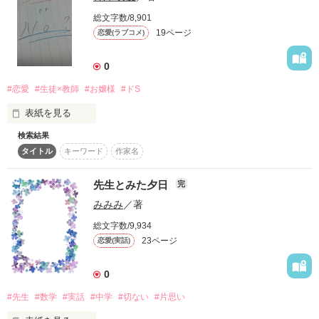
坂道を転げ落ちるように。

総文字数/8,901
19ページ
恋愛(ラブコメ)
階段を踏み外したみたいに。

0
#恋愛
#生徒×教師
#お嬢様
#ドS
ぐるぐると堕ちてゆくんだ。

表紙を見る
検索結果
      ---私は、お嬢様なんかじゃないっ!!---

例え、許されないことだとしても――

タイトル
キーワード
作家名
      絶対に好きになっちゃいけない人に恋をした。

先生とみた夕日
完
みみみ
／著
     気持ちを抑えれば抑えるほど、好きになっていく。

総文字数/9,934
雨の日は、先生と / haru_

       もう...あなたがいなきゃダメなんです。

23ページ
恋愛(実話)
0
   ♪。.:＊・゜♪。.:＊・゜♪。.:＊・゜♪。.:＊・゜

#先生
#数学
#実話
#中学
#切ない
#片思い
              日向  凰夏(ひゅうが  おうか)

【野いちご編集室より、オススメ作品に選んでいただきまし
        本名: 神楽   凰華(かぐら    おうか)               
