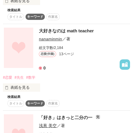
表紙を見る
た！　2014.1.21】

                  ×

             天羽   桃和(あまはね  とわ)

検索結果
先生と過ごした日々

タイトル
キーワード
作家名
望月 奏さん、飴芽さん、Rilly。さん

   ♪。.:＊・゜♪。.:＊・゜♪。.:＊・゜♪。.:＊・゜

先生ありがとう
心のこもったレビューをありがとうございます！
大好きなのは math teacher
      「俺はいつだって、お前の味方でいてやる。」

nanaminmin
／著
作品を読む
     「辛ければいつでも、頼りに来い。慰めてやる。」

総文字数/2,184
作品を読む
13ページ
恋愛(学園)
            そんなこと言われたら、、。

0
              頼っちゃうじゃん。

#恋愛
#先生
#数学
表紙を見る
          🍀 禁断の恋、はじまります🍀
検索結果
中１の  春

タイトル
キーワード
作家名
作品を読む
「好き」はきっと二分の一
完
浅葱 美空
／著