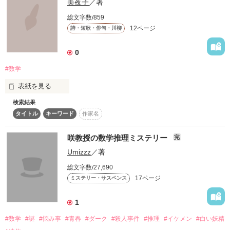
美夜子
／著
総文字数/859
12ページ
詩・短歌・俳句・川柳
0
#数学
表紙を見る
検索結果
タイトル
キーワード
作家名
                  "math teacher"

数学的に、恋してみる

咲教授の数学推理ミステリー
完
Umizzz
／著
総文字数/27,690
17ページ
ミステリー・サスペンス
作品を読む
1
#数学
#謎
#悩み事
#青春
#ダーク
#殺人事件
#推理
#イケメン
#白い妖精