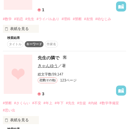
詳しく検索
1
検索対象
#数学
#初恋
#先生
#ライバルあり
#理科
#禁断
#友情
#幼なじみ
タイトル
キーワード
作家名
表紙コメント
表紙を見る
あらすじ
検索結果
私が初めて好きになった人･･･

タイトル
キーワード
作家名
ジャンル
それは学校の先生でした･･･

先生の隣で
完
ずって見ていた先生の後ろ姿

感想
きゃんゆう
／著
後ろ姿を見るたびに思ってた

総文字数/39,147
ステータス
全て
完結
更新中
123ページ
恋愛(その他)
抱きしめたいって･･･

作品の長さ
長編
中編
短編
3
完結しました

#禁断
#さくらい
#不安
#年上
#年下
#先生
#生徒
#内緒
#数学準備室
作品の長さについて
#思い出
pv数17892人突破

ありがとうございます
コンテスト
表紙を見る
超短編！フェチから始まる溺愛コンテスト
検索結果