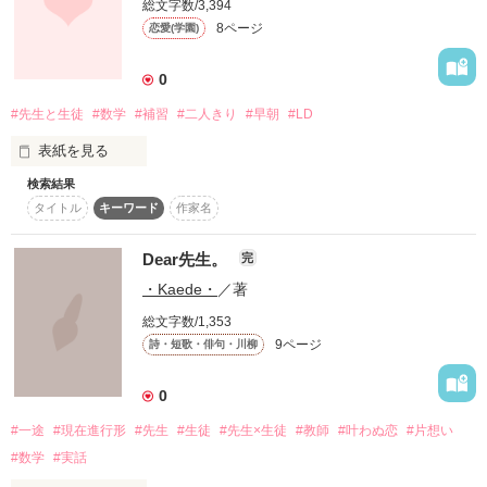
総文字数/3,394
8ページ
恋愛(学園)
0
#先生と生徒
#数学
#補習
#二人きり
#早朝
#LD
私が  好きになったのは

表紙を見る
検索結果
数学ができなくてよかったかもしれない。

タイトル
キーワード
作家名
先生と話す機会が増えて、先生の一面を知って……。

Dear先生。
完
今日も私は、先生と勉強する。

・Kaede・
／著
総文字数/1,353
9ページ
詩・短歌・俳句・川柳
0
作品を読む
#一途
#現在進行形
#先生
#生徒
#先生×生徒
#教師
#叶わぬ恋
#片想い
#数学
#実話