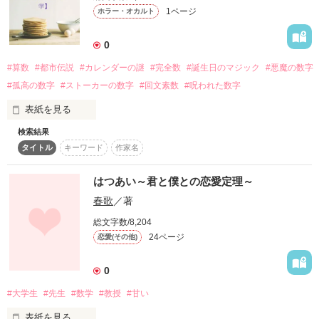
1ページ
ホラー・オカルト
完結しました。

0
#算数
#都市伝説
#カレンダーの謎
#完全数
#誕生日のマジック
#悪魔の数字
一度よんで見てください!!

#孤高の数字
#ストーカーの数字
#回文素数
#呪われた数字
表紙を見る
2010/09/06 更新スタート

2010/09/30 完結

検索結果
悪魔の数字、ストーカーの数字、孤高の数字、完全数、回文素
タイトル
キーワード
作家名
数、呪われた数、「1年生になったら」の歌の人数が合わない
というこわい都市伝説、誕生日のマジック、カレンダーの謎、
他の小説も見ていただけたら嬉しいです。

夫婦の誕生日の奇跡について問題を出します。

はつあい～君と僕との恋愛定理～
あなたは解けますか?
春歌
／著
続編の都合により

総文字数/8,204
年齢などちょこっと

24ページ
作品を読む
恋愛(その他)
変えました。すいません

ですが内容はほぼかわってません!

0
#大学生
#先生
#数学
#教授
#甘い
表紙を見る