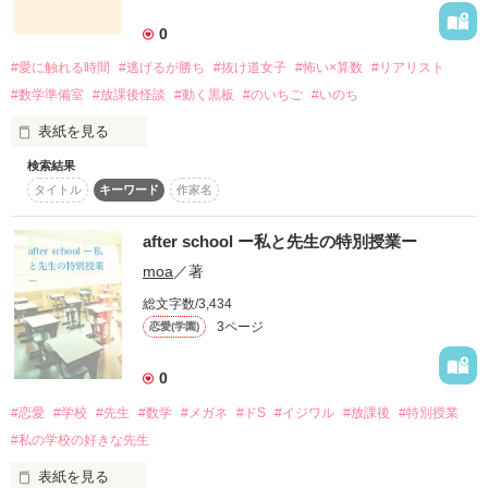
0
#愛に触れる時間
#逃げるが勝ち
#抜け道女子
#怖い×算数
#リアリスト
#数学準備室
#放課後怪談
#動く黒板
#のいちご
#いのち
表紙を見る
検索結果
清掃当番から逃げたい女子・芽生と、現実主義で謙虚な男子・
タイトル
キーワード
作家名
奏太。二人が迷い込んだのは、放課後の数学準備室――誰もい
ないはずの黒板が、チョークの音で“算数の謎”を出してくる。

after school ー私と先生の特別授業ー
「２－１－３」「のいちご」。並べ替えの先に現れるの
moa
／著
は、“命”。
総文字数/3,434
3ページ
恋愛(学園)
作品を読む
0
#恋愛
#学校
#先生
#数学
#メガネ
#ドS
#イジワル
#放課後
#特別授業
#私の学校の好きな先生
表紙を見る