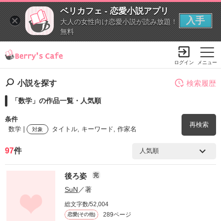
ベリカフェ - 恋愛小説アプリ
入手
大人の女性向け恋愛小説が読み放題！
無料
ログイン
メニュー
小説を探す
検索履歴
「数学」の作品一覧・人気順
条件
再検索
数学 |
タイトル, キーワード, 作家名
対象
97
件
検索ワード
後ろ姿
完
を含む
SuN
／著
総文字数/52,004
を除く
289ページ
恋愛(その他)