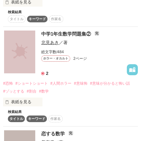
表紙を見る
検索結果
タイトル
キーワード
作家名
先生×生徒

中学1年生数学問題集②
完
北見あき
／著
の恋。

総文字数/484
                "数学の先生"

2ページ
ホラー・オカルト
私たちは皆と同じ人間。

2
#恐怖
#ショートショート
#人間ホラー
#意味怖
#意味が分かると怖い話
それなのに…

#ゾッとする
#割合
#数学
表紙を見る
優しくて かっこいい  

許されない私の恋。
検索結果
2冊目の問題集です。

タイトル
キーワード
作家名
割合の復習を行いましょう！
作品を読む
恋する数学
完
作品を読む