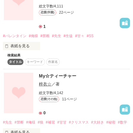
総文字数/4,111
22ページ
恋愛(学園)
学校の先生でした……

1
作品を読む
#バレンタイン
#俺様
#禁断
#先生
#生徒
#甘々
#SS
表紙を見る
検索結果
【生徒と数学の先生の恋です】

タイトル
キーワード
作家名
＊バレンタイン編＊

My☆ティーチャー
.+Special Thanks+.

梓衣☆
／著
「おまえ、食ったらチョコみたいに甘そうだな」

葵翼ｻﾏ

総文字数/4,142
「……あたしって食べられるの？」

11ページ
素敵なﾚﾋﾞｭｰありがとう

恋愛(その他)
ございます！

0
ふたりのバレンタインは、とっても甘めな予感。

#先生
#禁断
#俺様
#狼
#補習
#甘甘
#クリスマス
#大好き
#秘密
#数学
でも、ちょっとした危機があって……？

表紙を見る