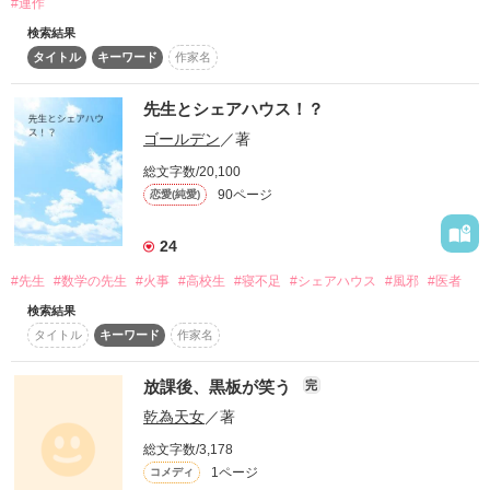
#連作
検索結果
タイトル
キーワード
作家名
作品を読む
先生とシェアハウス！？
ゴールデン
／著
総文字数/20,100
90ページ
恋愛(純愛)
24
#先生
#数学の先生
#火事
#高校生
#寝不足
#シェアハウス
#風邪
#医者
検索結果
タイトル
キーワード
作家名
放課後、黒板が笑う
完
乾為天女
／著
総文字数/3,178
1ページ
コメディ