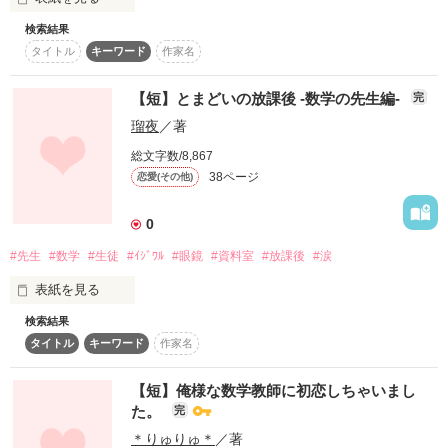
検索結果
作品を読む
大学生と助教授の

タイトル
キーワード
作家名
ちょっと変わった恋物語。

【短】とまどいの放課後 -数学の先生編-
完
瑠夜
／著
総文字数/8,867
38ページ
恋愛(その他)
桜井秋絵（さくらい あきえ）

0
×

#先生
#数学
#生徒
#ｲｼﾞﾜﾙ
#眼鏡
#資料室
#放課後
#涙
香芝幸人（かしば ゆきひと）

表紙を見る
検索結果
タイトル
キーワード
作家名
[第２段]

「ずっと一緒だよ」

【短】俺様な数学教師に初恋しちゃいまし
「『ずっと』ってどれくらいかな」

私が好きになったのは……

た。
完
「………無限だよ」

＊りゅりゅ＊
／著