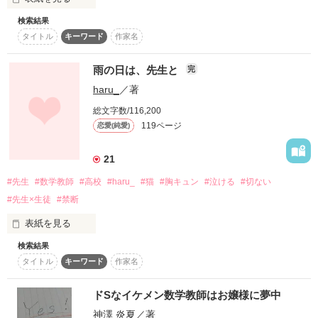
作品を読む
検索結果
タイトル
キーワード
作家名
「お前…やる気あんの？」

＊「俺様な数学教師に初恋しちゃいました。」

のつづきですが、そちらを読まなくても読めますっ！

ドS＆狼な数学教師

雨の日は、先生と
完
相沢　晴輝(ｱｲｻﾞﾜ ﾊﾙｷ)

＊パスワードはファンメにて！

haru_
／著
×

「ぅ゛…あッあるもん!!」

総文字数/116,200
119ページ
恋愛(純愛)
天然系なおバカ少女

美咲　晴(ﾐｻｷ ﾊﾙ)

21
#先生
#数学教師
#高校
#haru_
#猫
#胸キュン
#泣ける
#切ない
禁断の激甘?

作品を読む
#先生×生徒
#禁断
ラブ・ストーリー

表紙を見る
検索結果
雨の日は、あなたに会える。

タイトル
キーワード
作家名
作品を読む
先生の大きな傘で、すべてを包み隠して。

ドSなイケメン数学教師はお嬢様に夢中
神澤 炎夏
／著