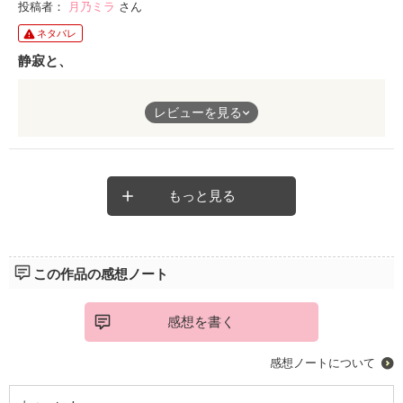
物語を楽しみましょう。それはあなただけの、『くノ一』です。
投稿者：
月乃ミラ
さん
読んで感じてみて下さい。
そんな楽しみ方ができる、素敵な作品です。
ネタバレ
静寂と、
そこにある静寂とは裏腹に
レビューを見る
内に秘められたる思いは
激しく「私」の心を揺らしていく
ただ、そうありたい
その思いを
その一筆にたくし
もっと見る
その人の筆にたくし
そして行き着いた先にはーーー
迷いなき心、一筋の光を
この作品の感想ノート
そこに見た気がしました
読んでいて思わず姿勢を正したくなるような
凛とした空気を感じます。
感想を書く
是非、一読を。
感想ノートについて