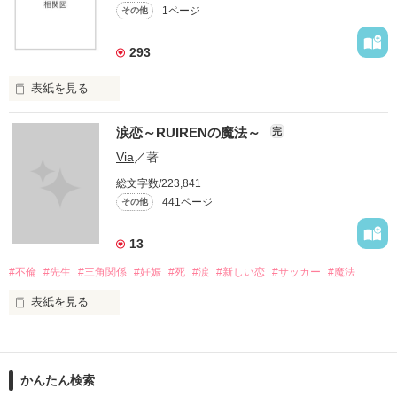
1ページ
その他
293
表紙を見る
イケメンシリーズ相関図

涙恋～RUIRENの魔法～
完
第一弾から第十弾

Via
／著
総文字数/223,841
作品を読むのに役立てばと思います
441ページ
その他
13
作品を読む
#不倫
#先生
#三角関係
#妊娠
#死
#涙
#新しい恋
#サッカー
#魔法
表紙を見る
＝＝＝＝＝＝＝＝＝＝＝＝

「俺と出会ってから

かんたん検索
泣かせてばかりで…ゴメン…」
