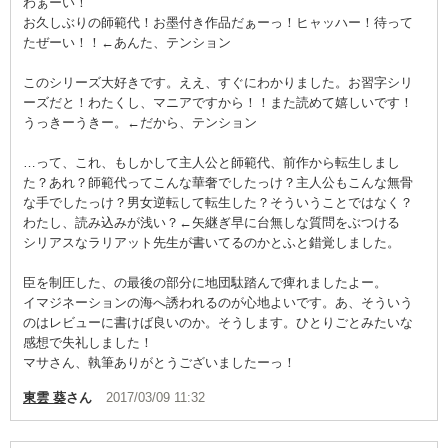
わぁーい！
お久しぶりの師範代！お墨付き作品だぁーっ！ヒャッハー！待って
たぜーい！！←あんた、テンション
このシリーズ大好きです。ええ、すぐにわかりました。お習字シリ
ーズだと！わたくし、マニアですから！！また読めて嬉しいです！
うっきーうきー。←だから、テンション
…って、これ、もしかして主人公と師範代、前作から転生しまし
た？あれ？師範代ってこんな華奢でしたっけ？主人公もこんな無骨
な手でしたっけ？男女逆転して転生した？そういうことではなく？
わたし、読み込みが浅い？←矢継ぎ早に台無しな質問をぶつける
シリアスなラリアット先生が書いてるのかとふと錯覚しました。
臣を制圧した、の最後の部分に地団駄踏んで痺れましたよー。
イマジネーションの海へ誘われるのが心地よいです。あ、そういう
のはレビューに書けば良いのか。そうします。ひとりごとみたいな
感想で失礼しました！
マサさん、執筆ありがとうございましたーっ！
東雲 葵
さん
2017/03/09 11:32