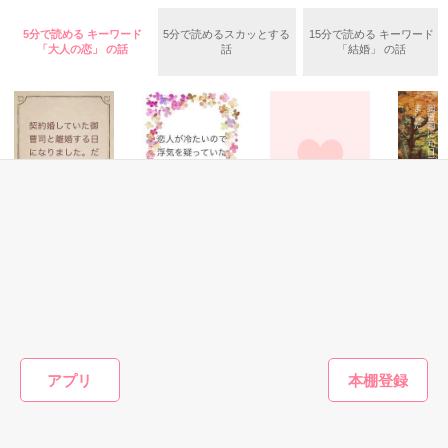
ユウは悲しく微笑む・・・・

5分で読める キーワード
5分で読めるスカッとする
15分で読める キーワード
「大人の恋」 の話
話
「結婚」 の話
不倫　教師との禁断の愛

悩み傷つき　精一杯愛した人

「俺なら　亜恋を

泣かせたりしないのに…」

愛斗はまっすぐ私を見る。

恋愛(純愛)
恋愛(純愛)
恋愛(キケン・ダーク)
恋愛(純愛)
契約婚していた御
恋人が冷たいので
×××から始まる関
御曹司に
曹司と離婚する日
浮気を疑っていた
係
ト誘われ
ユウと愛斗の間で

になりました。だ
ら、プロポーズさ
二条 光／著
森野音／
揺れ動く　私は

けど、彼は離婚し
れました。
森野音／著
森野音／著
たくないようで
再び涙恋の魔法にかけられ

す。
もっと見る
アプリ
運命の再会を選んだ………

かんたん検索の条件を変える
ユウとの永遠の別れに向かって……
