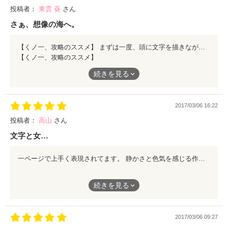
投稿者：
東雲 葵
さん
さぁ、想像の海へ。
【くノ一、攻略のススメ】 まずは一度、頭に文字を描きながら読んでみて。 登場する漢字と、大体の概要がわかります。 そして疑問がムクムクと湧いてきます。 続いて二度目。 登場する二人の関係に注目して読んでみて。 セリフが少ない分、想像が広がり悶えます。 三度目。 主人公の生い立ちや境遇を推測しながら読んでみて。 冒頭に登場する漢字や師範代に対する羨望の「何故？」が解決します。 ここまで読んで、自分なりの「主人公」と「師範代」のストーリーが出来上がったら、さぁ、四度目！想像力を全開にして自由に物語を楽しみましょう。それはあなただけの、『くノ一』です。そんな楽しみ方ができる、素敵な作品です。
【くノ一、攻略のススメ】
続きを見る
まずは一度、頭に文字を描きながら読んでみて。
登場する漢字と、大体の概要がわかります。
そして疑問がムクムクと湧いてきます。
2017/03/06 16:22
続いて二度目。
投稿者：
高山
さん
登場する二人の関係に注目して読んでみて。
文字と女…
セリフが少ない分、想像が広がり悶えます。
一ページで上手く表現されてます。 静かさと色気を感じる作品。 読んで感じてみて下さい。
三度目。
主人公の生い立ちや境遇を推測しながら読んでみて。
一ページで上手く表現されてます。
冒頭に登場する漢字や師範代に対する羨望の「何故？」が解決し
続きを見る
ます。
静かさと色気を感じる作品。
ここまで読んで、自分なりの「主人公」と「師範代」のストーリ
2017/03/06 09:27
ーが出来上がったら、さぁ、四度目！想像力を全開にして自由に