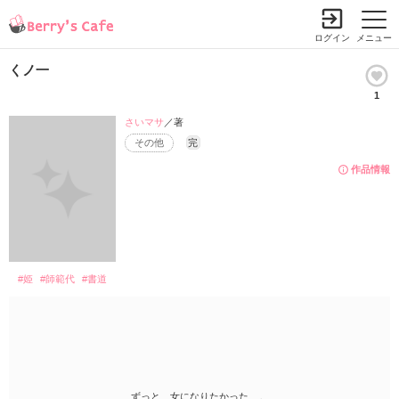
ログイン
メニュー
くノ一
1
さいマサ
／著
その他
完
作品情報
#姫
#師範代
#書道
ずっと、女になりたかった__。