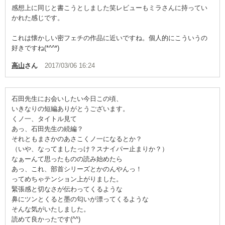
感想上に同じと書こうとしました笑レビューもミラさんに持ってい
かれた感じです。
これは懐かしい密フェチの作品に近いですね。個人的にこういうの
好きですね(*^^*)
高山
さん
2017/03/06 16:24
石田先生にお会いしたい今日この頃、
いきなりの短編ありがとうございます。
くノ一、タイトル見て
あっ、石田先生の続編？
それともまさかのあさこくノ一になるとか？
（いや、なってましたっけ？スナイパー止まりか？）
なぁーんて思ったものの読み始めたら
あっ、これ、部首シリーズとかのんやんっ！
ってめちゃテンション上がりました。
緊張感と切なさが伝わってくるような
鼻にツンとくると墨の匂いが漂ってくるような
そんな気がいたしました。
読めて良かったです(^^)