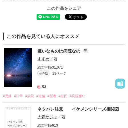
この作品をシェア
この作品を見ている人にオススメ
嫌いなものは病院なの
完
すずめ
／著
総文字数/31,071
23ページ
その他
53
#兄妹
#日常
#病院
#短編
#医者
#彼氏
#病院嫌い
ネタバレ注意 イケメンシリーズ相関図
大森サジャ
／著
総文字数/613