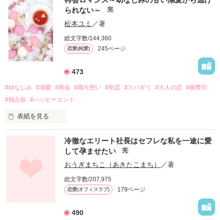
られない～
完
松本ユミ
／著
総文字数/144,360
245ページ
恋愛(純愛)
473
#幼なじみ
#溺愛
#再会
#両片想い
#初恋
#スパダリ
#大人の恋
#御曹司
#独占欲
#ハッピーエンド
表紙を見る
冷徹なエリート社長はセフレな私を一途に愛
して孕ませたい
完
幼なじみの哲平に淡い恋心を抱いていた美桜。

おうぎまちこ（あきたこまち）
／著
しかし、ある出来事をきっかけに二人の関係は壊れてしまう。

総文字数/207,975
関係修復もできないまま、美桜は両親の離婚によって

179ページ
恋愛(オフィスラブ)
引っ越すことになり、哲平とも離れ離れになった。

それから約十二年後。

490