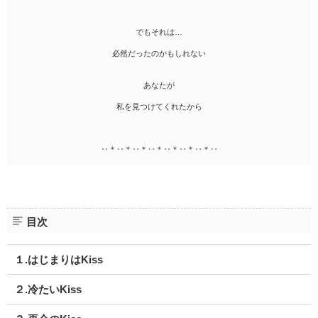
でもそれは…
必然だったのかもしれない
あなたが
私を見つけてくれたから
‥＊‥＊‥＊‥＊‥＊‥＊‥＊‥
目次
１.はじまりはKiss
２.冷たいKiss