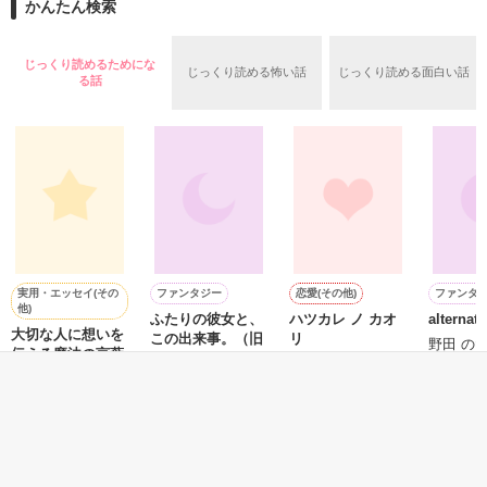
2026.6.5～2026.7.25

かんたん検索
めた、同期で恋人の石垣守（26）がいるのだが、後輩の姫原由
羅（24）との浮気が発覚した上、いつのまにか元カノにされて
いた。

じっくり読めるためにな
じっくり読める怖い話
じっくり読める面白い話
守と由羅から『便利屋雛子』と馬鹿にされ、一人こっそり泣い
る話
＊以前、公開していた話の改稿版です＊

ていた雛子に、企画戦略室の上司である雪瀬鷹哉（29）が
『──俺と結婚してくれないか』といきなりプロポーズをしてき
た上、同居まで提案してきて──？

鷹哉『宜しくな、俺の雛子』🦅

雛子『俺の……ひぃ、雛子？！！！』🐥

作品を読む
シゴデキで冷徹な上司が見せる素顔は、なぜか想像以上に甘く
て……🐥💓🦅

実用・エッセイ(その
ファンタジー
恋愛(その他)
ファンタ
他)
ふたりの彼女と、
ハツカレ ノ カオ
alternat
※表紙も作中使用の画像も全てフリー素材です。

大切な人に想いを
この出来事。（旧
リ
※執筆期間2026.6.3〜7.20完結です。　

野田 の
伝える魔法の言葉
版）
MiIMu／著
※他サイトさんにて恋愛トレンド1位でした〜良かったら読ん
吉井春樹／著
優栄／著
で頂けると嬉しいです。
もっと見る
作品を読む
かんたん検索の条件を変える