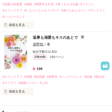
過去の傷から、二度と会いたくないと思っていた哲平に

#溺愛＆執着愛
#俺様
#御曹司＆社長
#身ごもり＆妊娠
#イケメン
運命のような再会を果たす。

#オフィスラブ
#いちゃいちゃ＆ラブラブ
#虐げられヒロイン
#ワンナイト
そして、ひょんなことから

#ハッピーエンド
酔った勢いで一夜を共にしてしまった。

表紙を見る
さらに、美桜が初めてだと知った哲平は

『責任をとる、結婚しよう』と真っ直ぐに告げてきた。

　おかしな噂を流されて前の職場でうまくいかなかった梅田美
戸惑う美桜とは裏腹に、好きという気持ちを隠すことなく

返事も溺愛もキスのあとで
完
桜は、海外で傷心旅行をしていたところ、日本人美青年と出会
甘やかしてくる。

い、酒の勢いもあり一夜限りの関係となる。

遊野煌
／著
　帰国後、美桜は新しい職場でワンナイトした美青年と再会。
そんなある日、哲平は美桜がストーカー被害に

総文字数/112,403
なんと彼の正体は、とある財閥御曹司にも関わらず、一族を離
遭っていることを知る。

190ページ
恋愛(純愛)
れて起業した新進気鋭の実業家、社内でも冷徹だと評判な社長
美桜を守るため、哲平は同居を提案してきて――。

――御影恭司その人だったのだ――！

　なぜか恭司から飼い猫の世話係を命じられた美桜は、猫の世
198
話を口実にしばしば呼び出された上、二人はいわゆる身体だけ
夏木美桜(なつきみお)

#オフィスラブ
#溺愛
#執着愛
#御曹司
#ハッピーエンド
#結婚
#独占欲
✕

#ラブラブ
#職業ヒーロー
#上司
鳴海哲平 (なるみてっぺい)

表紙を見る
作品を読む
止まっていたはずの二人の時間が、再び動き出す。

舞川雛子（26）は大手お菓子メーカー、三日月製菓コーポレー
再会から始まる、溺愛ラブ。

ションの企画戦略室で働いている。

また雛子には2年前から付き合いはじめ、半年前から同棲を始