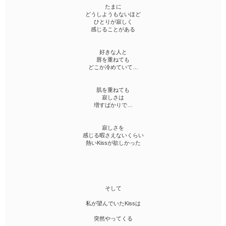
たまに
どうしようもないほど
ひとりが寂しく
感じることがある
好きな人と
唇を重ねても
どこか冷めていて…
肌を重ねても
寂しさは
増すばかりで…
寂しさを
感じる暇さえないくらい
熱いKissが欲しかった
そして
私が望んでいたKissは
突然やってくる