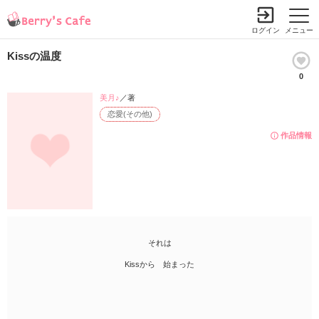
ログイン
メニュー
Kissの温度
0
美月♪
／著
恋愛(その他)
作品情報
それは
Kissから 始まった