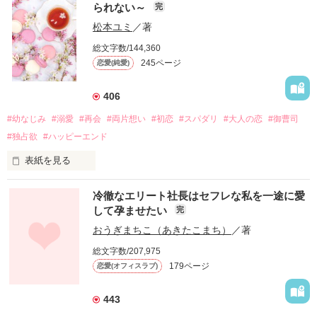
られない～
完
松本ユミ
／著
総文字数/144,360
245ページ
恋愛(純愛)
406
#幼なじみ
#溺愛
#再会
#両片想い
#初恋
#スパダリ
#大人の恋
#御曹司
#独占欲
#ハッピーエンド
表紙を見る
冷徹なエリート社長はセフレな私を一途に愛
して孕ませたい
完
幼なじみの哲平に淡い恋心を抱いていた美桜。

おうぎまちこ（あきたこまち）
／著
しかし、ある出来事をきっかけに二人の関係は壊れてしまう。

総文字数/207,975
関係修復もできないまま、美桜は両親の離婚によって

179ページ
恋愛(オフィスラブ)
引っ越すことになり、哲平とも離れ離れになった。

それから約十二年後。

443