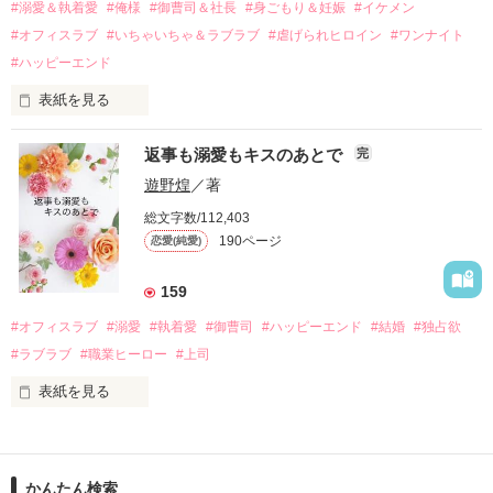
過去の傷から、二度と会いたくないと思っていた哲平に

#溺愛＆執着愛
#俺様
#御曹司＆社長
#身ごもり＆妊娠
#イケメン
運命のような再会を果たす。

#オフィスラブ
#いちゃいちゃ＆ラブラブ
#虐げられヒロイン
#ワンナイト
そして、ひょんなことから

#ハッピーエンド
酔った勢いで一夜を共にしてしまった。

表紙を見る
さらに、美桜が初めてだと知った哲平は

『責任をとる、結婚しよう』と真っ直ぐに告げてきた。

　おかしな噂を流されて前の職場でうまくいかなかった梅田美
戸惑う美桜とは裏腹に、好きという気持ちを隠すことなく

返事も溺愛もキスのあとで
完
桜は、海外で傷心旅行をしていたところ、日本人美青年と出会
甘やかしてくる。

い、酒の勢いもあり一夜限りの関係となる。

遊野煌
／著
　帰国後、美桜は新しい職場でワンナイトした美青年と再会。
そんなある日、哲平は美桜がストーカー被害に

総文字数/112,403
なんと彼の正体は、とある財閥御曹司にも関わらず、一族を離
遭っていることを知る。

190ページ
恋愛(純愛)
れて起業した新進気鋭の実業家、社内でも冷徹だと評判な社長
美桜を守るため、哲平は同居を提案してきて――。

――御影恭司その人だったのだ――！

　なぜか恭司から飼い猫の世話係を命じられた美桜は、猫の世
159
話を口実にしばしば呼び出された上、二人はいわゆる身体だけ
夏木美桜(なつきみお)

#オフィスラブ
#溺愛
#執着愛
#御曹司
#ハッピーエンド
#結婚
#独占欲
✕

#ラブラブ
#職業ヒーロー
#上司
鳴海哲平 (なるみてっぺい)

表紙を見る
作品を読む
止まっていたはずの二人の時間が、再び動き出す。

舞川雛子（26）は大手お菓子メーカー、三日月製菓コーポレー
再会から始まる、溺愛ラブ。

ションの企画戦略室で働いている。

また雛子には2年前から付き合いはじめ、半年前から同棲を始
2026.6.5～2026.7.25

かんたん検索