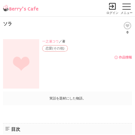
ログイン
メニュー
ソラ
0
一之瀬コウ
／著
恋愛(その他)
作品情報
実話を題材にした物語。
目次