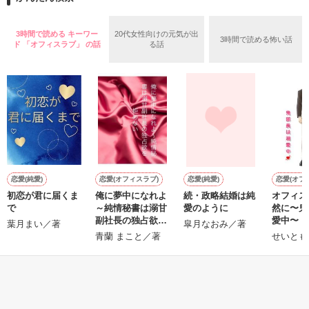
めた、同期で恋人の石垣守（26）がいるのだが、後輩の姫原由
羅（24）との浮気が発覚した上、いつのまにか元カノにされて
いた。

3時間で読める キーワー
20代女性向けの元気が出
3時間で読める怖い話
守と由羅から『便利屋雛子』と馬鹿にされ、一人こっそり泣い
ド 「オフィスラブ」 の話
る話
＊以前、公開していた話の改稿版です＊

ていた雛子に、企画戦略室の上司である雪瀬鷹哉（29）が
『──俺と結婚してくれないか』といきなりプロポーズをしてき
た上、同居まで提案してきて──？

鷹哉『宜しくな、俺の雛子』🦅

雛子『俺の……ひぃ、雛子？！！！』🐥

作品を読む
シゴデキで冷徹な上司が見せる素顔は、なぜか想像以上に甘く
て……🐥💓🦅

恋愛(純愛)
恋愛(オフィスラブ)
恋愛(純愛)
恋愛(オフ
初恋が君に届くま
俺に夢中になれよ
続・政略結婚は純
オフィス
※表紙も作中使用の画像も全てフリー素材です。

で
～純情秘書は溺甘
愛のように
然に〜鬼
※執筆期間2026.6.3〜7.20完結です。　

副社長の独占欲を
愛中〜
葉月まい／著
皐月なおみ／著
※他サイトさんにて恋愛トレンド1位でした〜良かったら読ん
拒めない
青蘭 まこと／著
せいとも
で頂けると嬉しいです。
もっと見る
作品を読む
かんたん検索の条件を変える