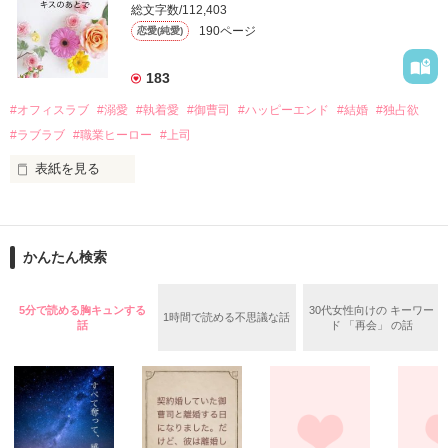
そんなある日、哲平は美桜がストーカー被害に

総文字数/112,403
なんと彼の正体は、とある財閥御曹司にも関わらず、一族を離
遭っていることを知る。

190ページ
恋愛(純愛)
れて起業した新進気鋭の実業家、社内でも冷徹だと評判な社長
美桜を守るため、哲平は同居を提案してきて――。

――御影恭司その人だったのだ――！

　なぜか恭司から飼い猫の世話係を命じられた美桜は、猫の世
183
話を口実にしばしば呼び出された上、二人はいわゆる身体だけ
夏木美桜(なつきみお)

#オフィスラブ
#溺愛
#執着愛
#御曹司
#ハッピーエンド
#結婚
#独占欲
✕

#ラブラブ
#職業ヒーロー
#上司
鳴海哲平 (なるみてっぺい)

表紙を見る
作品を読む
止まっていたはずの二人の時間が、再び動き出す。

舞川雛子（26）は大手お菓子メーカー、三日月製菓コーポレー
再会から始まる、溺愛ラブ。

ションの企画戦略室で働いている。

また雛子には2年前から付き合いはじめ、半年前から同棲を始
2026.6.5～2026.7.25

かんたん検索
めた、同期で恋人の石垣守（26）がいるのだが、後輩の姫原由
羅（24）との浮気が発覚した上、いつのまにか元カノにされて
いた。

5分で読める胸キュンする
30代女性向けの キーワー
1時間で読める不思議な話
守と由羅から『便利屋雛子』と馬鹿にされ、一人こっそり泣い
話
ド 「再会」 の話
＊以前、公開していた話の改稿版です＊

ていた雛子に、企画戦略室の上司である雪瀬鷹哉（29）が
『──俺と結婚してくれないか』といきなりプロポーズをしてき
た上、同居まで提案してきて──？

鷹哉『宜しくな、俺の雛子』🦅

雛子『俺の……ひぃ、雛子？！！！』🐥
