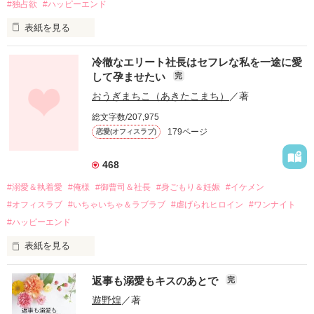
#独占欲
#ハッピーエンド
表紙を見る
冷徹なエリート社長はセフレな私を一途に愛
して孕ませたい
完
幼なじみの哲平に淡い恋心を抱いていた美桜。

おうぎまちこ（あきたこまち）
／著
しかし、ある出来事をきっかけに二人の関係は壊れてしまう。

総文字数/207,975
関係修復もできないまま、美桜は両親の離婚によって

179ページ
恋愛(オフィスラブ)
引っ越すことになり、哲平とも離れ離れになった。

それから約十二年後。

468
過去の傷から、二度と会いたくないと思っていた哲平に

#溺愛＆執着愛
#俺様
#御曹司＆社長
#身ごもり＆妊娠
#イケメン
運命のような再会を果たす。

#オフィスラブ
#いちゃいちゃ＆ラブラブ
#虐げられヒロイン
#ワンナイト
そして、ひょんなことから

#ハッピーエンド
酔った勢いで一夜を共にしてしまった。

表紙を見る
さらに、美桜が初めてだと知った哲平は

『責任をとる、結婚しよう』と真っ直ぐに告げてきた。

　おかしな噂を流されて前の職場でうまくいかなかった梅田美
戸惑う美桜とは裏腹に、好きという気持ちを隠すことなく

返事も溺愛もキスのあとで
完
桜は、海外で傷心旅行をしていたところ、日本人美青年と出会
甘やかしてくる。

い、酒の勢いもあり一夜限りの関係となる。

遊野煌
／著
　帰国後、美桜は新しい職場でワンナイトした美青年と再会。