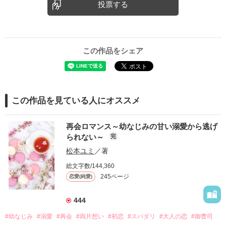
投票する
この作品をシェア
この作品を見ている人にオススメ
再会ロマンス～幼なじみの甘い溺愛から逃げ
られない～
完
松本ユミ
／著
総文字数/144,360
245ページ
恋愛(純愛)
444
#幼なじみ
#溺愛
#再会
#両片想い
#初恋
#スパダリ
#大人の恋
#御曹司