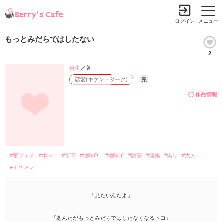
ログイン
メニュー
もっとみだらではしたない
2
善生
／著
恋愛(キケン・ダーク)
完
作品情報
#密フェチ
#ホスト
#年下
#地味OL
#地味子
#誘惑
#腹黒
#偽り
#大人
#イケメン
「見たいんだよ」
「あんたがもっとみだらではしたなくなるトコ」