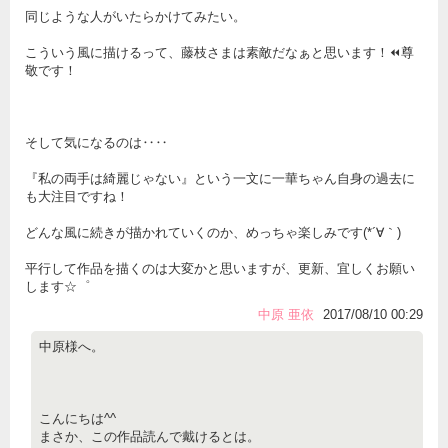
同じような人がいたらかけてみたい。
こういう風に描けるって、藤枝さまは素敵だなぁと思います！⏪尊
敬です！
そして気になるのは‥‥
『私の両手は綺麗じゃない』という一文に一華ちゃん自身の過去に
も大注目ですね！
どんな風に続きが描かれていくのか、めっちゃ楽しみです(*´∀｀)
平行して作品を描くのは大変かと思いますが、更新、宜しくお願い
します☆゜
中原 亜依
2017/08/10 00:29
中原様へ。
こんにちは^^
まさか、この作品読んで戴けるとは。