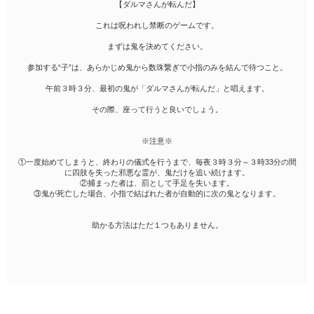
【ダルマさんが転んだ】
これは呪われし禁断のゲームです。
まずは鬼を決めてください。
参加する“子”は、あらかじめ鬼から数珠繋ぎで小指のみを結んで待つこと。
午前３時３分、最初の鬼が「ダルマさんが転んだ」と唱えます。
その際、座って行うと良いでしょう。
※注意※
①一度始めてしまうと、終わりの儀式を行うまで、毎夜３時３分～３時33分の間
に四肢を失った邪悪な霊が、鬼だけを追い続けます。
②捕まった者は、罰として手足を失います。
③鬼が死亡した場合、小指で結ばれた者が自動的に次の鬼となります。
助かる方法はただ１つもありません。