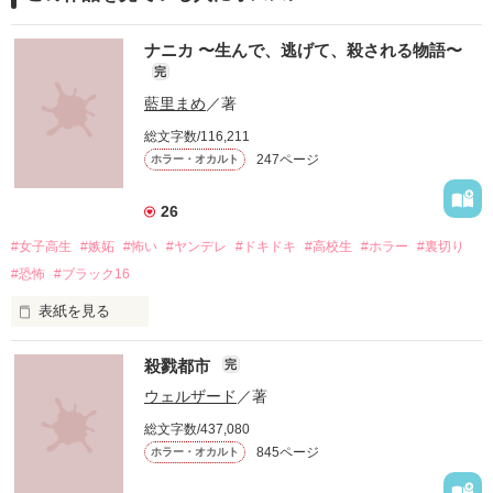
ナニカ 〜生んで、逃げて、殺される物語〜
完
藍里まめ
／著
総文字数/116,211
247ページ
ホラー・オカルト
26
#女子高生
#嫉妬
#怖い
#ヤンデレ
#ドキドキ
#高校生
#ホラー
#裏切り
#恐怖
#ブラック16
表紙を見る
殺戮都市
完
ウェルザード
／著
総文字数/437,080
「お願い、正気に戻って！」

845ページ
ホラー・オカルト