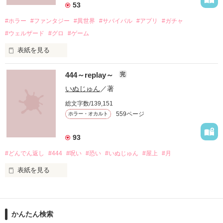
「ずっと一緒にいてあげる。

53
地獄で恋を、やり直そうね……」

#ホラー
#ファンタジー
#異世界
#サバイバル
#アプリ
#ガチャ
#ウェルザード
#グロ
#ゲーム
自分勝手な女子高生たちの

表紙を見る
円形の都市で、生きる為に人を殺す。

恋と友情、そして……

444～replay～
完
バケモノを生んで、殺して、殺される物語。

いぬじゅん
／著
定められたシステムに抗う事が出来ずに、流されるままに。

総文字数/139,151
559ページ
ホラー・オカルト
殺し殺され、命の灯が完全に消えるまで。

93
#どんでん返し
#444
#呪い
#恐い
#いぬじゅん
#屋上
#月
高い壁に阻まれ、出る事が出来ない街。

2015.12.27.完結公開

表紙を見る
現れる獣のような怪物。

□■□■□■□■□■

11作品目です

俺達は、生きる為に人を殺す。

かんたん検索
作品を読む