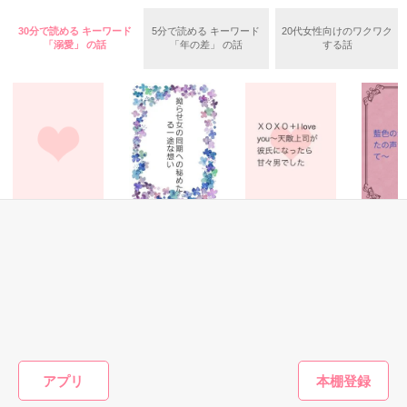
はじめての続編となりますが、

ガチャで自分を強くする。

30分で読める キーワード
5分で読める キーワード
20代女性向けのワクワク
前作を読んでなくても大丈夫です。

「溺愛」 の話
「年の差」 の話
する話
「ホラー」ですので、

苦手な方はご注意ください。

作品を読む
感想ノートやレビュー

大歓迎です！

恋愛(純愛)
恋愛(オフィスラブ)
恋愛(純愛)
恋愛(純愛)
お見合い妻はエリ
拗らせ女の同期へ
ＸＯＸＯ＋I love
藍色の溺
□■□■□■□■□■

ート外科医の溺愛
の秘めたる一途な
you〜天敵上司が
たの声が
に気付かない
想い
彼氏になったら
て〜
前作『444～呪いの数字～』

甘々男でした
おうぎまちこ（あ
松本ユミ／著
にしのそら／著
藍崎恵衣
きたこまち）／著
全国書店で発売中です

もっと見る
アプリ
かんたん検索の条件を変える