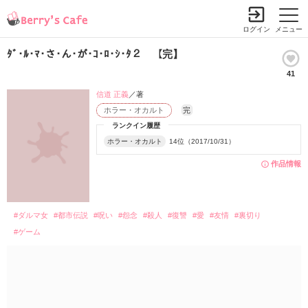
ログイン
メニュー
ﾀﾞ･ﾙ･ﾏ･さ･ん･が･ｺ･ﾛ･ｼ･ﾀ２ 【完】
41
信道 正義
／著
ホラー・オカルト
完
ランクイン履歴
ホラー・オカルト
14位（2017/10/31）
作品情報
#ダルマ女
#都市伝説
#呪い
#怨念
#殺人
#復讐
#愛
#友情
#裏切り
#ゲーム