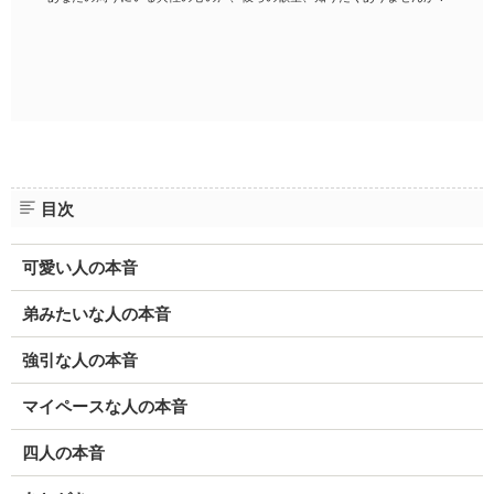
目次
可愛い人の本音
弟みたいな人の本音
強引な人の本音
マイペースな人の本音
四人の本音