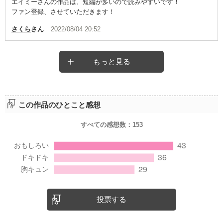
エイミーさんの作品は、短編が多いので読みやすいです！
ファン登録、させていただきます！
さくら
さん
2022/08/04 20:52
もっと見る
この作品のひとこと感想
すべての感想数：
153
投票する