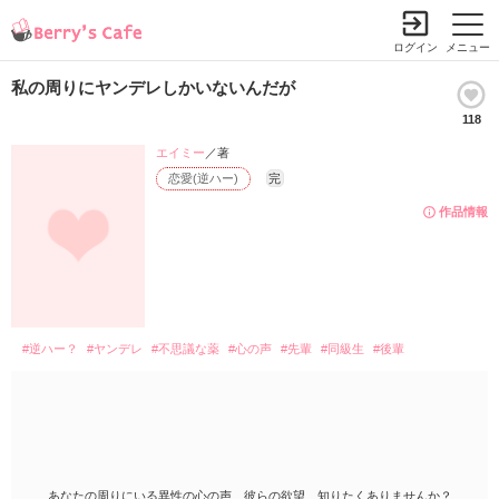
ログイン
メニュー
私の周りにヤンデレしかいないんだが
118
エイミー
／著
恋愛(逆ハー)
完
作品情報
#逆ハー？
#ヤンデレ
#不思議な薬
#心の声
#先輩
#同級生
#後輩
あなたの周りにいる異性の心の声、彼らの欲望、知りたくありませんか？