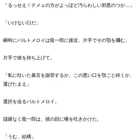
「るっせえ！テメェの方がよっぽど汚らわしい邪悪のつか…」
「いけない口だ」
瞬時にバルトメロイは龍一郎に接近、片手でその顎を摑む。
片手で彼を持ち上げて。
「私に吐いた暴言を謝罪するか、この悪い口を顎ごと砕くか、
選びたまえ」
選択を迫るバルトメロイ。
躊躇なく龍一郎は、彼の顔に唾を吐きかけた。
「うむ、結構」