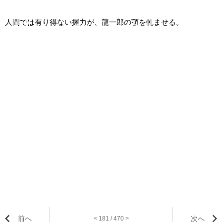
人間では有り得ない握力が、龍一郎の顎を軋ませる。
前へ
次へ
< 181 / 470 >