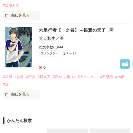
#波瀾万丈
鈴掛一門の新たな頭領となった神城悠真は、

第六天魔王の《玉》を得た桐生菖を娶り、

表紙を見る
いよいよ国家転覆の計画を実行に移そうとしていた。

覚醒した信長の導きに依って、再び天魔の力を取り戻した淀殿
六星行者【一之卷】～銀翼の天子
完
が、宝剣･鳳華を依代に、各地の結界を壊し始める。 

大正時代に建てられた洋館

篁☆和生
／著
　日本を襲う未曾有の災害。

総文字数/1,044
水の音に誘われて

次々に卷起こる陰惨な事件。

1ページ
ファンタジー
地下の扉を開いた瞬間から――

暴力、略奪、殺戮の嵐──。

少女の運命は変わる

0
悪の華を咲かせる《鈴掛一門》は、

今や、国内最凶の外法衆となっていた。

#和風
#仏教
#密教
#日本刀
#怪奇
#胸ｷｭﾝ
#アクション
#不思議
#僧侶
2011年10月24日　完結

#逆ﾊｰ
　全ての権利を悠真に譲り、ひとり、別行動を取る紅青の思惑
とは──？

表紙を見る
薙は、それを止める事が出来るのか──？

密教の流れを組む行者の一族に生まれた、甲本　薙──

※書籍化作品の公開範囲変更に伴い、11話以降を非公開に設定
しています。
　六星シリーズ第四段。  

炎獄の京都編、始動。
かんたん検索
甲本家を含む、六つの行者の一族は《六星一座》と呼ばれ、平
安の昔から、

作品を読む