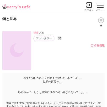
ログイン
メニュー
鍵と世界
0
望夢
／著
ファンタジー
完
作品情報
真実を知らされるその時まで思いもしなかった…。
世界の真実を…。
ゆるやかに、しかし確実に世界の終わりが近付いていた…。
僕達が住む世界には寿命があるらしい。そしてその寿命が終わりに近付くと、世
界を救うとされる者…鍵を壊す者〈キーブレイカー〉と呼ばれる特殊な能力を持