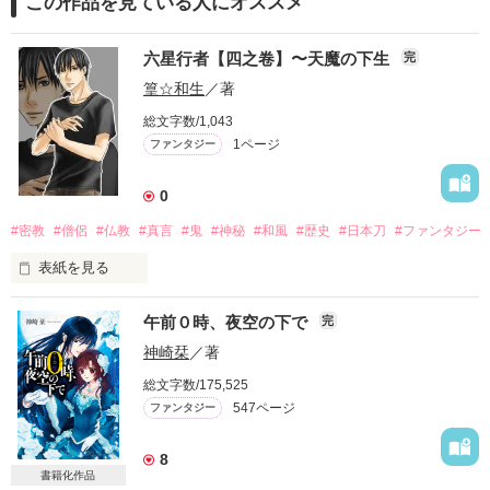
この作品を見ている人にオススメ
六星行者【四之卷】〜天魔の下生
完
篁☆和生
／著
総文字数/1,043
1ページ
ファンタジー
0
#密教
#僧侶
#仏教
#真言
#鬼
#神秘
#和風
#歴史
#日本刀
#ファンタジー
表紙を見る
京都討伐隊に合流した薙は、『朱雀門』の封印を破った呪禁
午前０時、夜空の下で
完
師･十曜と対決する。

神崎栞
／著
片や。旧･白根村で調査を続ける裏一座は、《紅青》こと甲本
総文字数/175,525
紗雪の真相に辿り着いていた。 

547ページ
ファンタジー
ついに、紅青の正体を暴いた六星一座。

8
　だが、同じ頃──。

書籍化作品