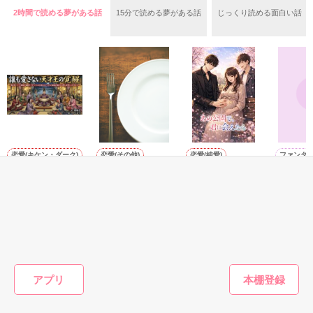
怪異を除き、国を裏から護るという役目を頂いていた。

2時間で読める夢がある話
15分で読める夢がある話
じっくり読める面白い話
作品を読む
その《首座》として選ばれた薙は父の死後、初めて、自らの過
酷な運命を知る。

戸惑いと焦燥の中で、次々に巻き起こる怪事件──

伝燈の密印を結び、悪霊を払う異能の闘い。

果たして薙は己の使命を受け入れ、最大の敵《第六天魔》を封
じる事が出来るのか？

恋愛(キケン・ダーク)
恋愛(その他)
恋愛(純愛)
ファンタ
天才行者・薙の、首座着任までの道のりを描いた【天子降誕の
誰も愛さない天才
メシマズな彼女は
あの公園で、君に
THREE
章】…

王の覚醒 〜俺が
イケメンシェフに
会えたら
ス
新・王？ 両親が命
溺愛される
美桜／著
涙鳴／著
…☆…☆…☆…☆…☆…☆…

懸けで守ってくれ
紫陽花／著
またたびやま銀猫
公式HP開設！

た国なので、十人
／著
絵師様による美麗ｲﾒｰｼﾞ･ｲﾗｽﾄ絶賛公開中！

の最強の寵妃と完
設定資料、創作裏話、

璧に経営してみせ
ｷｬﾗ･ﾒｯｾｰｼﾞ等、ｺﾝﾃﾝﾂも充実！

もっと見る
ます〜
アプリ
ﾌﾟﾛﾌからﾘﾝｸ出来ます

かんたん検索の条件を変える