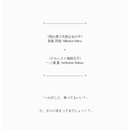
＊---------------------------------＊
《照れ屋で天然な女の子》
美風 羽瑠 -Mikaze Haru-
×
《ナルシスト俺様王子》
一ノ瀬 夏 -Ichinose Natsu-
＊---------------------------------＊
「ハルのこと、食べてもいい？」
「だ、ダメに決まってるでしょっ！？」