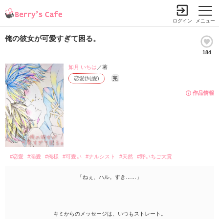
ログイン
メニュー
俺の彼女が可愛すぎて困る。
184
如月 いちは
／著
恋愛(純愛)
完
作品情報
#恋愛
#溺愛
#俺様
#可愛い
#ナルシスト
#天然
#野いちご大賞
「ねぇ、ハル。すき……」
キミからのメッセージは、いつもストレート。