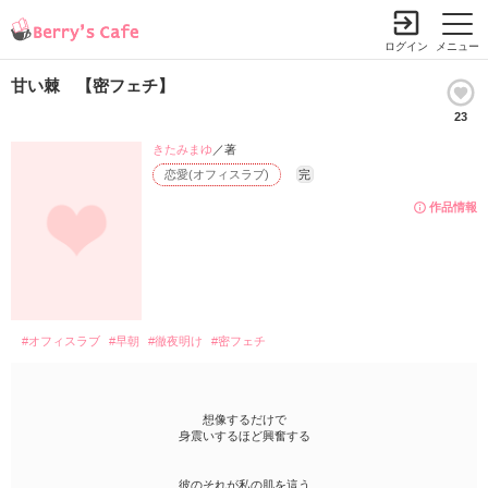
ログイン
メニュー
甘い棘 【密フェチ】
23
きたみまゆ
／著
恋愛(オフィスラブ)
完
作品情報
#オフィスラブ
#早朝
#徹夜明け
#密フェチ
想像するだけで
身震いするほど興奮する
彼のそれが私の肌を這う