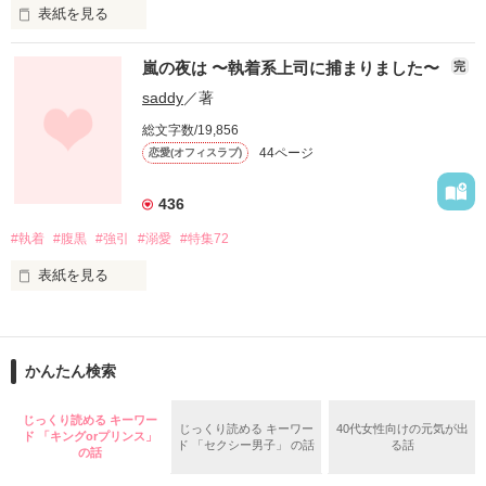
表紙を見る
極上の御曹司である社長が

今日の佳き日

なぜかその気になったのは

嵐の夜は 〜執着系上司に捕まりました〜
完
幾子（いくこ）はあなたに嫁ぎます。

たぶんただの気まぐれだ。

saddy
／著
12歳年上で、笑顔が優しい旦那様。

総文字数/19,856
それなのに、まさか妊娠してしまうなんて

44ページ
恋愛(オフィスラブ)
だけど、その瞳の奥にあるものはなに？

こんな展開、予想外すぎる

三実（みつざね）さん、あなたは一体何者なの？

436
#執着
#腹黒
#強引
#溺愛
#特集72
幾子、二十歳のお嫁入りストーリー

表紙を見る
作品を読む
岩崎 菜花(いわさき なのは)  25歳

※※※

2019.12.24

何だか最近オフィスでイジメられています。

改稿2020.1.24

かんたん検索
※※※

原因は分かっているんです。

じっくり読める キーワー
レビューありがとうございました！

じっくり読める キーワー
40代女性向けの元気が出
ド 「キングorプリンス」
課長、貴方のせいですよーーー！

☆ばんび★様

ド 「セクシー男子」 の話
る話
の話
powam様
