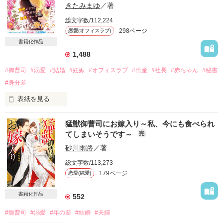
きたみまゆ
／著
総文字数/112,224
298ページ
恋愛(オフィスラブ)
書籍化作品
1,488
#御曹司
#溺愛
#結婚
#妊娠
#オフィスラブ
#出産
#社長
#赤ちゃん
#秘書
#身分差
表紙を見る
猛獣御曹司にお嫁入り～私、今にも食べられ
てしまいそうです～
完
「……一度でいいので、キスしてくれませんか」

砂川雨路
／著
総文字数/113,273
恋愛経験ゼロの私が

179ページ
恋愛(純愛)
そんな大胆なお願いをしたのは

冷静な判断ができないほど動転していたから。

書籍化作品
552
「男にキスをねだっておいて、これで終わるなんて思ってない
#御曹司
#溺愛
#年の差
#結婚
#夫婦
よな？」
