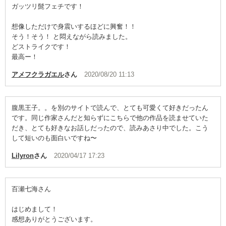
ガッツリ髭フェチです！
想像しただけで身震いするほどに興奮！！
そう！そう！ と悶えながら読みました。
どストライクです！
最高ー！
アメフクラガエル
さん
2020/08/20 11:13
腹黒王子。。を別のサイトで読んで、とても可愛くて好きだったん
です。同じ作家さんだと知らずにこちらで他の作品を読ませていた
だき、とても好きなお話しだったので、読みあさり中でした。こう
して短いのも面白いですね〜
Lilyron
さん
2020/04/17 17:23
百瀬七海さん
はじめまして！
感想ありがとうございます。