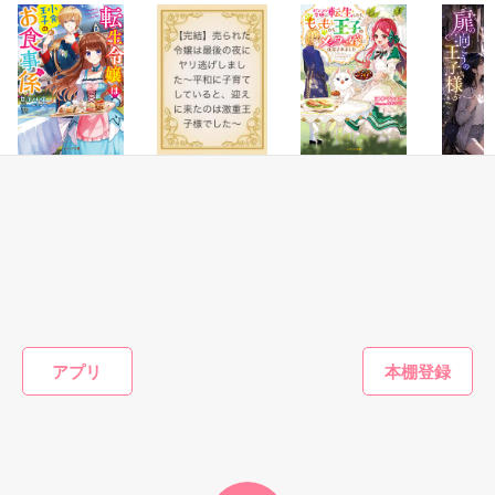
クウのママ様

さちなみ様

※※※※※※※※※※※※※※※※※

穏甘みいさま、佳歩さま、

アロハドラさま、ゆうだいばあばさま、

作品を読む
micoroさま、ルゥプさま、usamoさま、

レビューありがとうございました♪
ファンタジー
ファンタジー
ファンタジー
ファンタ
転生令嬢は小食王
【完結】売られた
ポンコツ令嬢に転
扉の向こ
子のお食事係
令嬢は最後の夜に
生したら、もふも
様～終電
作品を読む
ヤリ逃げしまし
ふから王子のメシ
界社畜O
甘沢林檎／著
た〜平和に子育て
ウマ嫁に任命され
のドアを
やきいもほくほく
江本マシメサ／著
りわ あ
していると、迎え
ました
異世界と
／著
に来たのは激重王
いました
子様でした〜
もっと見る
アプリ
かんたん検索の条件を変える