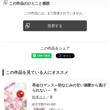
この作品のひとこと感想
この作品には、まだ投票されていません。
投票する
この作品をシェア
この作品を見ている人にオススメ
再会ロマンス～幼なじみの甘い溺愛から逃げ
られない～
完
松本ユミ
／著
総文字数/144,360
245ページ
恋愛(純愛)