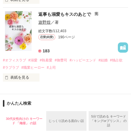
さらに、美桜が初めてだと知った哲平は

『責任をとる、結婚しよう』と真っ直ぐに告げてきた。

　おかしな噂を流されて前の職場でうまくいかなかった梅田美
戸惑う美桜とは裏腹に、好きという気持ちを隠すことなく

返事も溺愛もキスのあとで
完
桜は、海外で傷心旅行をしていたところ、日本人美青年と出会
甘やかしてくる。

い、酒の勢いもあり一夜限りの関係となる。

遊野煌
／著
　帰国後、美桜は新しい職場でワンナイトした美青年と再会。
そんなある日、哲平は美桜がストーカー被害に

総文字数/112,403
なんと彼の正体は、とある財閥御曹司にも関わらず、一族を離
遭っていることを知る。

190ページ
恋愛(純愛)
れて起業した新進気鋭の実業家、社内でも冷徹だと評判な社長
美桜を守るため、哲平は同居を提案してきて――。

――御影恭司その人だったのだ――！

　なぜか恭司から飼い猫の世話係を命じられた美桜は、猫の世
183
話を口実にしばしば呼び出された上、二人はいわゆる身体だけ
夏木美桜(なつきみお)

#オフィスラブ
#溺愛
#執着愛
#御曹司
#ハッピーエンド
#結婚
#独占欲
✕

#ラブラブ
#職業ヒーロー
#上司
鳴海哲平 (なるみてっぺい)

表紙を見る
作品を読む
止まっていたはずの二人の時間が、再び動き出す。

舞川雛子（26）は大手お菓子メーカー、三日月製菓コーポレー
再会から始まる、溺愛ラブ。

ションの企画戦略室で働いている。

また雛子には2年前から付き合いはじめ、半年前から同棲を始
2026.6.5～2026.7.25

かんたん検索
めた、同期で恋人の石垣守（26）がいるのだが、後輩の姫原由
羅（24）との浮気が発覚した上、いつのまにか元カノにされて
いた。

5分で読める キーワード
30代女性向けの キーワー
じっくり読める面白い話
「キングorプリンス」 の
守と由羅から『便利屋雛子』と馬鹿にされ、一人こっそり泣い
ド 「俺様」 の話
＊以前、公開していた話の改稿版です＊

話
ていた雛子に、企画戦略室の上司である雪瀬鷹哉（29）が