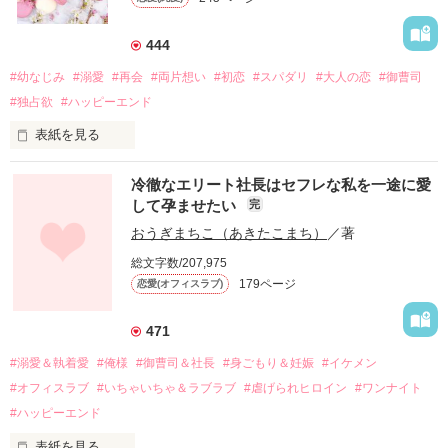
444
#幼なじみ
#溺愛
#再会
#両片想い
#初恋
#スパダリ
#大人の恋
#御曹司
#独占欲
#ハッピーエンド
表紙を見る
冷徹なエリート社長はセフレな私を一途に愛
して孕ませたい
完
幼なじみの哲平に淡い恋心を抱いていた美桜。

おうぎまちこ（あきたこまち）
／著
しかし、ある出来事をきっかけに二人の関係は壊れてしまう。

総文字数/207,975
関係修復もできないまま、美桜は両親の離婚によって

179ページ
恋愛(オフィスラブ)
引っ越すことになり、哲平とも離れ離れになった。

それから約十二年後。

471
過去の傷から、二度と会いたくないと思っていた哲平に

#溺愛＆執着愛
#俺様
#御曹司＆社長
#身ごもり＆妊娠
#イケメン
運命のような再会を果たす。

#オフィスラブ
#いちゃいちゃ＆ラブラブ
#虐げられヒロイン
#ワンナイト
そして、ひょんなことから

#ハッピーエンド
酔った勢いで一夜を共にしてしまった。

表紙を見る