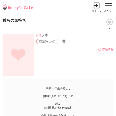
ログイン
メニュー
僕らの気持ち
0
玲音
／著
恋愛(その他)
完
作品情報
高校一年生の春｡｡｡
(本織 沙央ﾓﾄｵﾘ ｻｵ)15才
親友
(山岡 桃ﾔﾏｵｶ ﾓﾓ)15才
今日は高校の入学式・・・