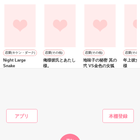
『──俺と結婚してくれないか』といきなりプロポーズをしてき
た上、同居まで提案してきて──？

鷹哉『宜しくな、俺の雛子』🦅

雛子『俺の……ひぃ、雛子？！！！』🐥

作品を読む
シゴデキで冷徹な上司が見せる素顔は、なぜか想像以上に甘く
て……🐥💓🦅

恋愛(キケン・ダーク)
恋愛(その他)
恋愛(その他)
恋愛(その他
Night Large
俺様彼氏とあたし
地味子の秘密 其の
年上彼女
※表紙も作中使用の画像も全てフリー素材です。

Snake
様。
弐 VS金色の女狐
様
※執筆期間2026.6.3〜7.20完結です。　

鯵哉／著
ヒヨリ／著
牡丹杏／著
ヒヨリ／
※他サイトさんにて恋愛トレンド1位でした〜良かったら読ん
で頂けると嬉しいです。
もっと見る
作品を読む
かんたん検索の条件を変える
アプリ