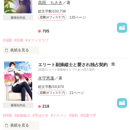
高田 ちさき
／著
総文字数/102,738
135ページ
恋愛(オフィスラブ)
書籍化作品
705
#溺愛
#同期
#オフィスラブ
表紙を見る
「なあ、この眼鏡。ダテだろう？　どうしてこんな眼鏡かけて
エリート副操縦士と愛され独占契約
完
るんだ？」

[原題]エリート副操縦士とワケあり恋人契約
「か、返して……」

「こんなにきれいな瞳してるのに、なんで隠してるんだ？」

水守恵蓮
／著
総文字数/10,874
　甘い同期の責めに陥落寸前。

21ページ
恋愛(オフィスラブ)
＊＊＊＊＊＊＊＊＊

書籍化作品
218
#同期
#副操縦士
#手ほどき
#イケメン
#契約
#恋愛下手
松風日菜子（27）

表紙を見る
美星建設株式会社　設計部アシスタント
