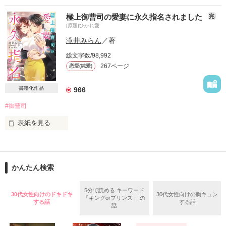
大手航空会社の事務社員

×

極上御曹司の愛妻に永久指名されました
完
×

[原題]ひかれ愛
同期一優秀なイケメン副操縦士

南沢拓海（27）

滝井みらん
／著
ダメ男に引っかかってばかり

美星建設株式会社　エリート設計士

総文字数/98,992
自他共に認める男を見る目のない私に

267ページ
恋愛(純愛)
呆れた彼がとんでもない提案！

＊＊＊＊＊＊＊＊＊

「俺以下の男を選べなくなるよう

書籍化作品
966
苦手な相手のはずなのに。

手ほどきしてやる。

#御曹司
まずは、判断基準として、

どうしてこんなに気になるの！？

俺をお前にしっかり刻み込む」

表紙を見る
刻まれるのは人となりや考え方だけじゃなく

真野   紫（マノ ユカリ）

彼が恋人をどんな風に愛するかまで…！？

風間コーポレーションに務めるOL、22歳

修正しつつのアップでご迷惑をおかけします。

        ×

「でもさすがに、恋人じゃない女に

ご指摘いただいた方　ありがとうございました。

かんたん検索
風間   恭一（カザマ キョウイチ）

そんなことできないから」

風間コーポレーションの副社長。22歳

5分で読める キーワード
恋人契約の名のもとに

30代女性向けのドキドキ
30代女性向けの胸キュン
「キングorプリンス」 の
金持ちは苦手だし、彼のことも

エリートイケメン副操縦士と

する話
する話
話
大企業の御曹司ということで冷めた目で

『恋』をすることになりました

見ていた。

作品を読む
*･゜ﾟ･*:.｡..｡.:*･*:ﾟ･*:.｡. .｡.:*･゜ﾟ･**
