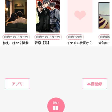
私とは違う世界に住む人。

2018.12.16　公開開始

なのに、どうして彼のテリトリーに

2019.1.1　完結
私はいるの!?

作品を読む
2018.11.29 ー 2019.12.23

⭐️素敵なレビューどうもありがとう

恋愛(キケン・ダーク)
恋愛(キケン・ダーク)
恋愛(その他)
恋愛(純愛)
ございざました〜❤️❤️❤️
ねえ、はやく降参
若恋【完】
イケメン社長から
未知の世
してよ。 ――同じ
の溺愛が止まらな
りかりー／著
ブラック
苗字になっても、
い
☆／著
作品を読む
まだ足りない。甘
momomo／著
白雪なみ／著
くて焦れったい心
理戦を続ける夫
もっと見る
婦。
かんたん検索の条件を変える
アプリ
読む