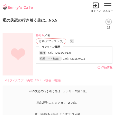
ログイン
メニュー
私の失恋の行き着く先は…No.5
18
椿りみ
／著
恋愛(オフィスラブ)
完
ランクイン履歴
総合
43位（2018/04/13）
恋愛（中・短編）
14位（2018/04/13）
作品情報
#オフィスラブ
#失恋
#ＯＬ
#課長
#短編
「私の失恋の行き着く先は…」シリーズ第５段。
三島冴子(みしま さえこ)２９歳。
青山陽亮(あおやま ようすけ)３４歳