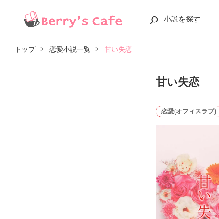
小説を探す
トップ
恋愛小説一覧
甘い失恋
甘い失恋
恋愛(オフィスラブ)