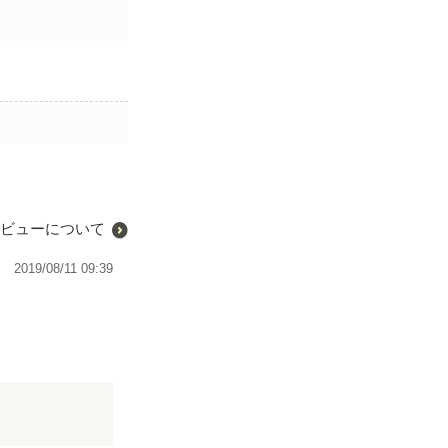
ビューについて
2019/08/11 09:39