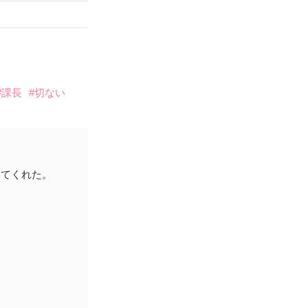
#課長
#切ない
ってくれた。
。