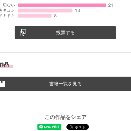
投票する
作品
書籍一覧を見る
この作品をシェア