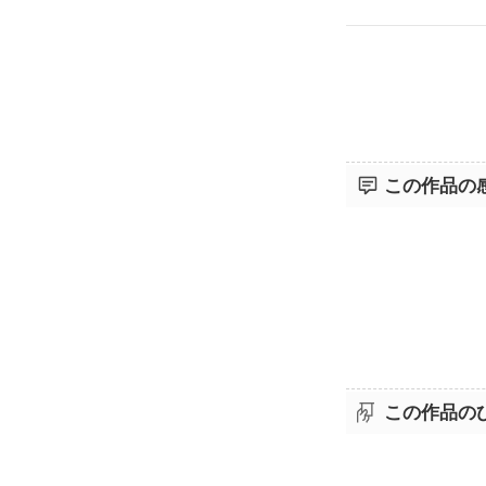
この作品の
この作品の