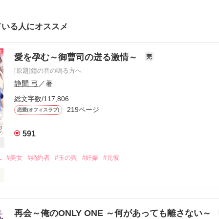
ている人にオススメ
愛を孕む～御曹司の迸る激情～
完
[原題]鐘の音の鳴る方へ
静間 弓
／著
総文字数/117,806
219ページ
恋愛(オフィスラブ)
591
L
#美女
#婚約者
#玉の輿
#妊娠
#元彼
____________________○∞○

再会～俺のONLY ONE ～何があっても離さない～