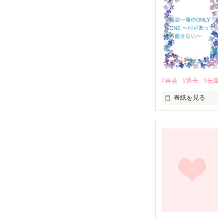
あの日、まだ小
あなたが大人に
きっと運命の相
#再会
#過去
#先
落ち着いて目を
表紙を見る
あなたの心がこ
松嶋菜莉《まつし
大成商事　海外
あなたにも聞こ
✖️

この人だってい
久世翔太郎《く
大成商事　海外
詩音、あなたは
「久世先輩…好
「なら…付き合
○∞○_________