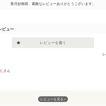
香月紗南様、素敵なレビューありがとうございます。
レビュー
レビューを書く
レ
南
さん
*´艸`)
レビューを見る