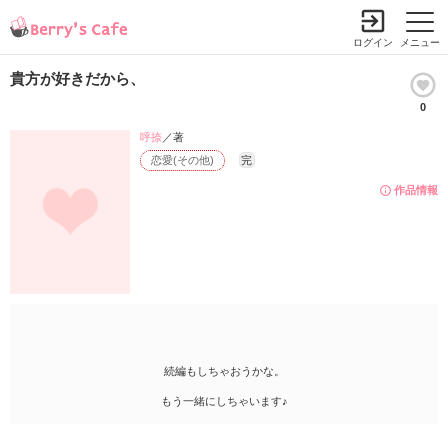
ログイン
メニュー
貴方が好きだから、
0
呼捺
／著
恋愛(その他)
完
作品情報
続編もしちゃおうかな。
もう一緒にしちゃいます♪