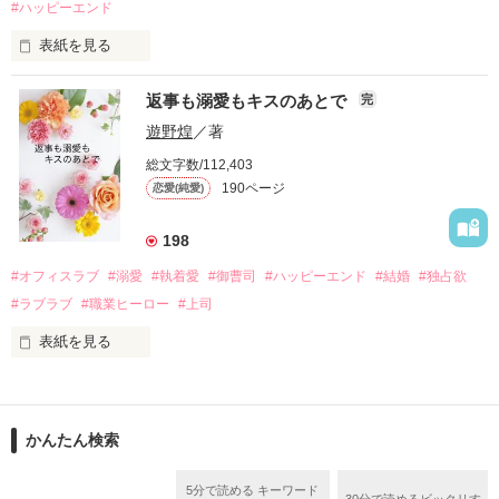
#ハッピーエンド
酔った勢いで一夜を共にしてしまった。

表紙を見る
さらに、美桜が初めてだと知った哲平は

『責任をとる、結婚しよう』と真っ直ぐに告げてきた。

　おかしな噂を流されて前の職場でうまくいかなかった梅田美
戸惑う美桜とは裏腹に、好きという気持ちを隠すことなく

返事も溺愛もキスのあとで
完
桜は、海外で傷心旅行をしていたところ、日本人美青年と出会
甘やかしてくる。

い、酒の勢いもあり一夜限りの関係となる。

遊野煌
／著
　帰国後、美桜は新しい職場でワンナイトした美青年と再会。
そんなある日、哲平は美桜がストーカー被害に

総文字数/112,403
なんと彼の正体は、とある財閥御曹司にも関わらず、一族を離
遭っていることを知る。

190ページ
恋愛(純愛)
れて起業した新進気鋭の実業家、社内でも冷徹だと評判な社長
美桜を守るため、哲平は同居を提案してきて――。

――御影恭司その人だったのだ――！

　なぜか恭司から飼い猫の世話係を命じられた美桜は、猫の世
198
話を口実にしばしば呼び出された上、二人はいわゆる身体だけ
夏木美桜(なつきみお)

#オフィスラブ
#溺愛
#執着愛
#御曹司
#ハッピーエンド
#結婚
#独占欲
✕

#ラブラブ
#職業ヒーロー
#上司
鳴海哲平 (なるみてっぺい)

表紙を見る
作品を読む
止まっていたはずの二人の時間が、再び動き出す。

舞川雛子（26）は大手お菓子メーカー、三日月製菓コーポレー
再会から始まる、溺愛ラブ。

ションの企画戦略室で働いている。

また雛子には2年前から付き合いはじめ、半年前から同棲を始
2026.6.5～2026.7.25

かんたん検索
めた、同期で恋人の石垣守（26）がいるのだが、後輩の姫原由
羅（24）との浮気が発覚した上、いつのまにか元カノにされて
いた。

5分で読める キーワード
30分で読めるビックリす