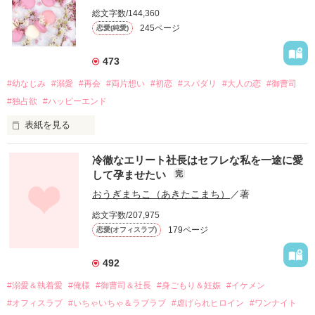
総文字数/144,360
245ページ
恋愛(純愛)
473
#幼なじみ
#溺愛
#再会
#両片想い
#初恋
#スパダリ
#大人の恋
#御曹司
#独占欲
#ハッピーエンド
表紙を見る
冷徹なエリート社長はセフレな私を一途に愛
して孕ませたい
完
幼なじみの哲平に淡い恋心を抱いていた美桜。

おうぎまちこ（あきたこまち）
／著
しかし、ある出来事をきっかけに二人の関係は壊れてしまう。

総文字数/207,975
関係修復もできないまま、美桜は両親の離婚によって

179ページ
恋愛(オフィスラブ)
引っ越すことになり、哲平とも離れ離れになった。

それから約十二年後。

492
過去の傷から、二度と会いたくないと思っていた哲平に

#溺愛＆執着愛
#俺様
#御曹司＆社長
#身ごもり＆妊娠
#イケメン
運命のような再会を果たす。

#オフィスラブ
#いちゃいちゃ＆ラブラブ
#虐げられヒロイン
#ワンナイト
そして、ひょんなことから
