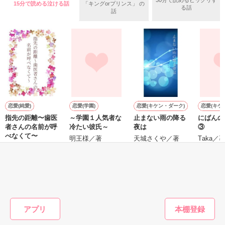
15分で読める泣ける話
「キングorプリンス」 の
守と由羅から『便利屋雛子』と馬鹿にされ、一人こっそり泣い
る話
＊以前、公開していた話の改稿版です＊

話
ていた雛子に、企画戦略室の上司である雪瀬鷹哉（29）が
『──俺と結婚してくれないか』といきなりプロポーズをしてき
た上、同居まで提案してきて──？

鷹哉『宜しくな、俺の雛子』🦅

雛子『俺の……ひぃ、雛子？！！！』🐥

作品を読む
シゴデキで冷徹な上司が見せる素顔は、なぜか想像以上に甘く
て……🐥💓🦅

恋愛(純愛)
恋愛(学園)
恋愛(キケン・ダーク)
恋愛(キケ
指先の距離〜歯医
～学園１人気者な
止まない雨の降る
にばんの
※表紙も作中使用の画像も全てフリー素材です。

者さんの名前が呼
冷たい彼氏～
夜は
③
※執筆期間2026.6.3〜7.20完結です。　

べなくて〜
明王様／著
天城さくや／著
Τaka／
※他サイトさんにて恋愛トレンド1位でした〜良かったら読ん
頼明良／著
で頂けると嬉しいです。
もっと見る
作品を読む
かんたん検索の条件を変える
アプリ