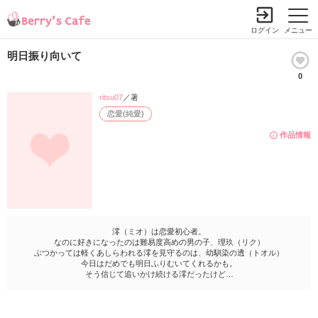
ログイン
メニュー
明日振り向いて
0
ritsu07
／著
恋愛(純愛)
作品情報
澪（ミオ）は恋愛初心者。
なのに好きになったのは難易度高めの男の子、理玖（リク）
ぶつかっては軽くあしらわれる澪を見守るのは、幼馴染の透（トオル）
今日はだめでも明日ふりむいてくれるかも。
そう信じて追いかけ続ける澪だったけど…