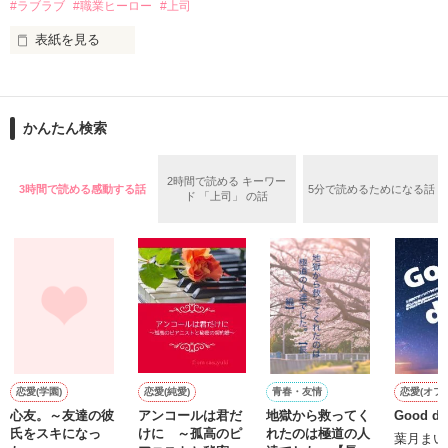
#ラブラブ
#職業ヒーロー
#上司
鳴海哲平 (なるみてっぺい)

表紙を見る
作品を読む
止まっていたはずの二人の時間が、再び動き出す。

舞川雛子（26）は大手お菓子メーカー、三日月製菓コーポレー
再会から始まる、溺愛ラブ。

ションの企画戦略室で働いている。

また雛子には2年前から付き合いはじめ、半年前から同棲を始
2026.6.5～2026.7.25

かんたん検索
めた、同期で恋人の石垣守（26）がいるのだが、後輩の姫原由
羅（24）との浮気が発覚した上、いつのまにか元カノにされて
いた。

2時間で読める キーワー
3時間で読める感動する話
5分で読めるためになる話
守と由羅から『便利屋雛子』と馬鹿にされ、一人こっそり泣い
ド 「上司」 の話
＊以前、公開していた話の改稿版です＊

ていた雛子に、企画戦略室の上司である雪瀬鷹哉（29）が
『──俺と結婚してくれないか』といきなりプロポーズをしてき
た上、同居まで提案してきて──？

鷹哉『宜しくな、俺の雛子』🦅

雛子『俺の……ひぃ、雛子？！！！』🐥

作品を読む
シゴデキで冷徹な上司が見せる素顔は、なぜか想像以上に甘く
て……🐥💓🦅

恋愛(学園)
恋愛(純愛)
青春・友情
恋愛(オフ
心友。～友達の彼
アンコールは君だ
地獄から救ってく
Good day
※表紙も作中使用の画像も全てフリー素材です。

氏をスキになっ
けに ～孤高のピ
れたのは極道の人
※執筆期間2026.6.3〜7.20完結です。　

葉月まい