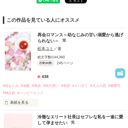
この作品を見ている人にオススメ
再会ロマンス～幼なじみの甘い溺愛から逃げ
られない～
完
松本ユミ
／著
総文字数/144,360
245ページ
恋愛(純愛)
438
#幼なじみ
#溺愛
#再会
#両片想い
#初恋
#スパダリ
#大人の恋
#御曹司
#独占欲
#ハッピーエンド
表紙を見る
冷徹なエリート社長はセフレな私を一途に愛
して孕ませたい
完