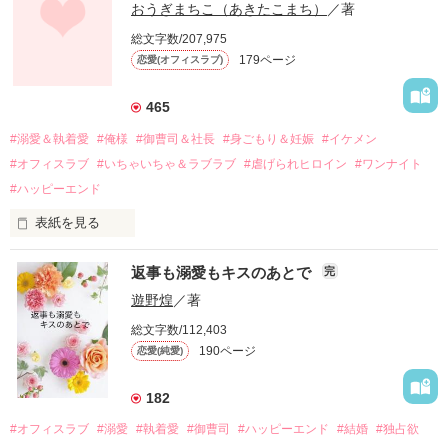
幼なじみの哲平に淡い恋心を抱いていた美桜。

おうぎまちこ（あきたこまち）
／著
しかし、ある出来事をきっかけに二人の関係は壊れてしまう。

総文字数/207,975
関係修復もできないまま、美桜は両親の離婚によって

179ページ
恋愛(オフィスラブ)
引っ越すことになり、哲平とも離れ離れになった。

それから約十二年後。

465
過去の傷から、二度と会いたくないと思っていた哲平に

#溺愛＆執着愛
#俺様
#御曹司＆社長
#身ごもり＆妊娠
#イケメン
運命のような再会を果たす。

#オフィスラブ
#いちゃいちゃ＆ラブラブ
#虐げられヒロイン
#ワンナイト
そして、ひょんなことから

#ハッピーエンド
酔った勢いで一夜を共にしてしまった。

表紙を見る
さらに、美桜が初めてだと知った哲平は

『責任をとる、結婚しよう』と真っ直ぐに告げてきた。

　おかしな噂を流されて前の職場でうまくいかなかった梅田美
戸惑う美桜とは裏腹に、好きという気持ちを隠すことなく

返事も溺愛もキスのあとで
完
桜は、海外で傷心旅行をしていたところ、日本人美青年と出会
甘やかしてくる。

い、酒の勢いもあり一夜限りの関係となる。

遊野煌
／著
　帰国後、美桜は新しい職場でワンナイトした美青年と再会。
そんなある日、哲平は美桜がストーカー被害に

総文字数/112,403
なんと彼の正体は、とある財閥御曹司にも関わらず、一族を離
遭っていることを知る。

190ページ
恋愛(純愛)
れて起業した新進気鋭の実業家、社内でも冷徹だと評判な社長
美桜を守るため、哲平は同居を提案してきて――。

――御影恭司その人だったのだ――！

　なぜか恭司から飼い猫の世話係を命じられた美桜は、猫の世
182
話を口実にしばしば呼び出された上、二人はいわゆる身体だけ
夏木美桜(なつきみお)

#オフィスラブ
#溺愛
#執着愛
#御曹司
#ハッピーエンド
#結婚
#独占欲
✕
