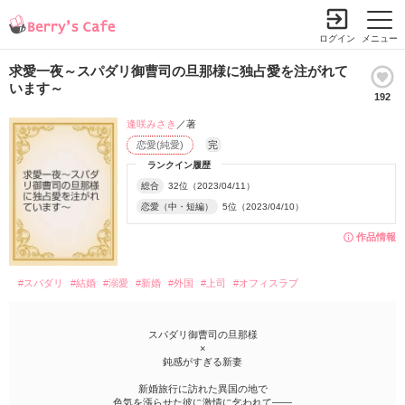
ログイン
メニュー
求愛一夜～スパダリ御曹司の旦那様に独占愛を注がれて
います～
192
逢咲みさき
／著
恋愛(純愛)
完
ランクイン履歴
総合
32位（2023/04/11）
恋愛（中・短編）
5位（2023/04/10）
作品情報
#スパダリ
#結婚
#溺愛
#新婚
#外国
#上司
#オフィスラブ
スパダリ御曹司の旦那様
×
鈍感がすぎる新妻
新婚旅行に訪れた異国の地で
色気を漲らせた彼に激情に乞われて――