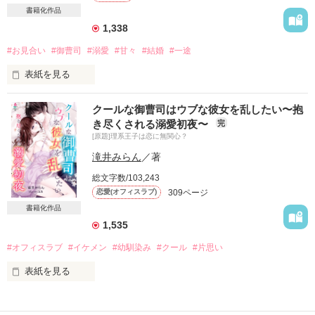
優羽は思わず突き飛ばして逃げてしまう。

書籍化作品
1,338
 けれど、そんな優羽の目の前に

また城ヶ崎が現れて

#お見合い
#御曹司
#溺愛
#甘々
#結婚
#一途
表紙を見る
「それって暴行だから」

お見合いに現れたのは

と弁護士バッジを光らせつつ

クールな御曹司はウブな彼女を乱したい〜抱
窮地を救ってくれたあの人でした。

優羽に迫るのだった。

き尽くされる溺愛初夜〜
完
[原題]理系王子は恋に無関心？
グイグイ迫られて

 ──逃げられない……！ 

どんどん心が奪われていくのに

滝井みらん
／著
 俺様弁護士×癒し系女子の執着溺愛❤️  

大企業の御曹司だと知り、尻込みするけれど……。

総文字数/103,243
※2024年4月現在

309ページ
恋愛(オフィスラブ)
デジタルマーガレット様にてコミカライズ

「どうしようもなく、君を俺だけのものにしたい」

書籍化作品
連載中です。

1,535
※こちらの作品は

彼の熱い想いにほだされて

#オフィスラブ
#イケメン
#幼馴染み
#クール
#片思い
あくまでもフィクションであり、

甘い新婚生活が始まりました。

実在の人物、団体、事案等とは

表紙を見る
関係ありません。  

突然言い渡された異動。

自他ともに認める植物オタク

※表紙イラストはRitia様に

異動先にはずっと好きだったあの人がいる。

じゃじゃ馬フローリスト
