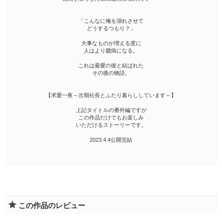
「こんなに俺を溺れさせて
どうするつもり？」
大事なものが増える度に
人はより臆病になる。
これは最愛の彼と結ばれた
その後の物語。
【求愛一夜～次期社長とふたり暮らししています～】
上記タイトルの番外編ですが
この作品だけでもお楽しみ
いただけるストーリーです。
2023.4.4公開完結
この作品のレビュー