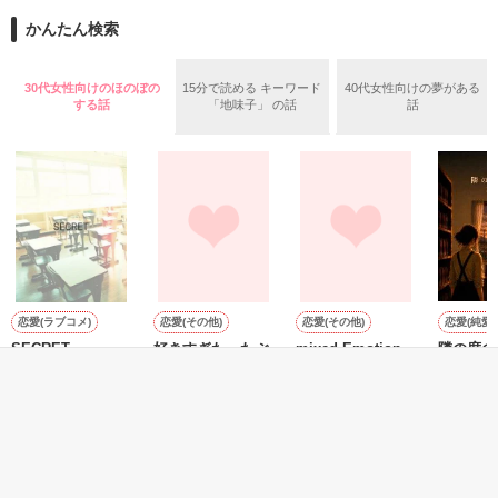
ご依頼しました。

６年振りの再会。

×

 https://skima.jp/profile?id=282942 

かんたん検索
封じてきた想いが再び溢れ出す……。

優秀な経営コンサルタント

（無断掲載・転載は禁止です）
ひたすら一途な御曹司

★本多  永遠(ホンダ トワ)      ２８歳

30代女性向けのほのぼの
15分で読める キーワード
40代女性向けの夢がある
家電メーカー シリウス  研究所   研究員

2020.05.27
する話
「地味子」 の話
話
作品を読む
   ×

作品を読む
★和久井   杏(ワクイ アン)      ２８歳

家電メーカー シリウス  ＯＬ

2016.3.25～2016.5.12

☆素敵なレビューどうもありがとうございました♥

恋愛(ラブコメ)
恋愛(その他)
恋愛(その他)
恋愛(純愛)
SECRET
好きすぎた、たぶ
mixed Emotion
隣の席の
ん。
の頃は、
HARU／著
かざはな＊／著
たり前だ
美維／著
作品を読む
星待ゆら
もっと見る