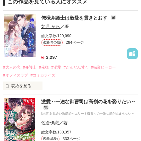
この作品を見ている人にオススメ
俺様弁護士は激愛を貫きとおす
完
如月 そら
／著
総文字数/129,090
284ページ
恋愛(その他)
3,297
#大人の恋
#弁護士
#俺様
#溺愛
#だんだん甘々
#職業ヒーロー
#オフィスラブ
#コミカライズ
表紙を見る
同窓会の翌日、

激愛～一途な御曹司は高嶺の花を娶りたい～
ホテルの部屋で目覚めた優羽の隣にいたのは

完
同級生の中でも憧れの存在だった

[原題]お見合い激愛婚～エリート御曹司の一途な愛が止まらない～
城ヶ崎昂希だった。

佐倉伊織
／著
 「もう一回する？」

総文字数/130,357
333ページ
恋愛(純愛)
ベッドの上で色気たっぷりに囁かれて、
