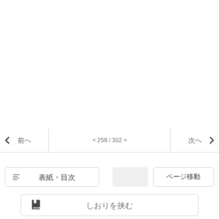
前へ
次へ
< 258 / 302 >
表紙・目次
しおりを挟む