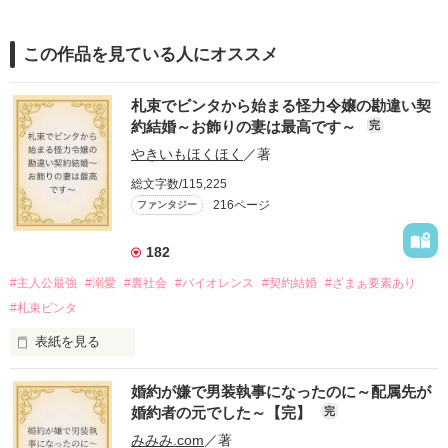
この作品を見ている人にオススメ
札束でビンタから始まる怪力令嬢の勘違い契
約結婚～お飾りの妻は最高です～
完
やきいもほくほく
／著
総文字数/115,225
216ページ
ファンタジー
182
#主人公最強
#溺愛
#裏社会
#バイオレンス
#契約結婚
#ざまぁ要素あり
#札束ビンタ
表紙を見る
かつては英雄と呼ばれた父は事業で失敗ばかり。

婚約が嫌で男装執事になったのに～配属先が
そのせいで極貧生活を送るオリヴィア・ディルムーンは、母が
婚約者の元でした～【完】
完
倒れたことをきっかけに娼婦になり稼ごうと屋敷を飛び出し
た。

みみみ.com
／著