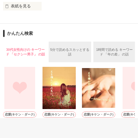
表紙を見る
そんな最悪の出会いを果たした二人

目が覚めたら、自分の隣に知らない男が眠っていた。

かんたん検索
リリィ・ロゼッタ侯爵令嬢

朝の鍛錬が迫っていて置いていったが……

ふんわりとした淡いピンクの髪に澄んだ水色の瞳

鍛錬後の業務中に遭遇、彼はあの近衛騎士団長だと判明した。

30代女性向けの キーワー
5分で読めるスカッとする
1時間で読める キーワー
透き通るほど白い肌と華奢の手足

ド 「セクシー男子」 の話
話
ド 「年の差」 の話
お人形のように可愛いらしい見た目とは裏腹に

残念なほどに自由でお気楽なお転婆令嬢

「あの、本当に、何でもしますのでクビだけは……」

「そうだな……黙ってはおいてやろう。だが、何でもするとい
ギル・レイヴン公爵

う言葉は言わないほうがいい」

サラサラとした綺麗な黒髪に綺麗な青色の瞳

あまりにも整った顔は女性たちを引き寄せる

甘い言葉をささやく近衛騎士団長に翻弄されるテレシアの恋物
社交界で圧倒的人気を誇っていた

語が始まる——

表では甘いマスクを被る彼の裏は……

恋愛(キケン・ダーク)
恋愛(キケン・ダーク)
恋愛(キケン・ダーク)
恋愛(キケ
俺様ホストに愛さ
光を掴んだその先
光を掴んだその先
LOVE G
れて
に。
に。─After story─
【Sena
空から降ってきたリリィに恋したギルは

miNato／著
◇理人◆／著
◇理人◆／著
┈┈┈┈┈┈┈ ❁ ❁ ❁ ┈┈┈┈┈┈┈┈
