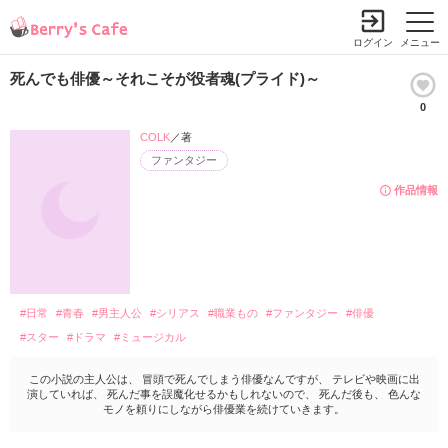
ログイン
メニュー
死んでも俳優～それこそが役者魂(プライド)～
0
COLK
／著
ファンタジー
作品情報
#日常
#青春
#男主人公
#シリアス
#職業もの
#ファンタジー
#俳優
#スター
#ドラマ
#ミュージカル
この小説の主人公は、 冒頭で死んでしまう俳優なんですが、 テレビや映画に出
演していれば、 死んだ事を誤魔化せるかもしれないので、 死んだ後も、 色んな
モノを頼りにしながら俳優業を続けていきます。