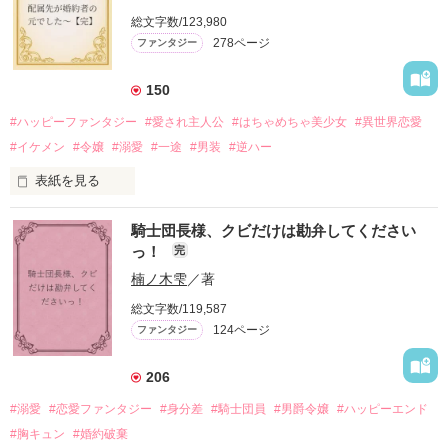
娼館（たぶん）の店主は札束でビンタしてくる謎の男。

総文字数/123,980
金と引き換えに雇われたと思いきや……契約結婚だった！？

278ページ
ファンタジー
裏社会を牛耳るロベールは仮面をつけており、謎が多いが幸せ
な結婚生活を満喫中。

そこでロベールを慕うアリスに一方的に敵視され、嫌がらせを
150
受けるもオリヴィアには効果なし。

#ハッピーファンタジー
#愛され主人公
#はちゃめちゃ美少女
#異世界恋愛
勘違いから始まる初夜騒動に危険ばかりの血まみれ新婚生活。

#イケメン
#令嬢
#溺愛
#一途
#男装
#逆ハー
次第にロベールはオリヴィアを気にかけるように……？

表紙を見る
「この金が欲しければ、俺の言うことに従え」

「──はい、喜んで！」

騎士団長様、クビだけは勘弁してください
出会いは最悪、結婚生活は最高……？

＼異世界ラブコメ×ハッピーファンタジー／

っ！
完
愛を知らない公爵と天然怪力令嬢の溺愛バイオレンスラブコメ
ディです。

楠ノ木雫
／著
「いやっほぉぉおお〜い！！！！」

総文字数/119,587
＊この世界のお金はお札にさせてください。

124ページ
ファンタジー
バンジーした侯爵令嬢の先にいたのは

＊なろう、カクヨム、アルファポリス掲載中
甘いマスクの公爵様の頭上でした

206
「ど、どいてぇぇぇえ！！！！！」

#溺愛
#恋愛ファンタジー
#身分差
#騎士団員
#男爵令嬢
#ハッピーエンド
作品を読む
「…は？」

#胸キュン
#婚約破棄