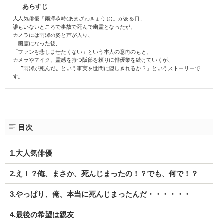
あらすじ
大人気俳優「雨澤恭時(あまざわきょうじ)」がある日、
誰もいないところで事故で死んで幽霊となったが、
カメラには雨澤の姿と声が入り、
「幽霊になった後、
「ファンを悲しませたくない」という本人の意向のもと、
カメラやマイク、霊感を持つ阪部を頼りに俳優業を続けていくが、
「〝雨澤が死んだ〟という事実を世間に隠しきれるか？」というストーリーで
す。
目次
1.大人気俳優
2.え！？俺、まさか、死んじまったの！？でも、何で！？
3.やっぱり、俺、本当に死んじまったんだ・・・・・・
4.最後の希望は親友