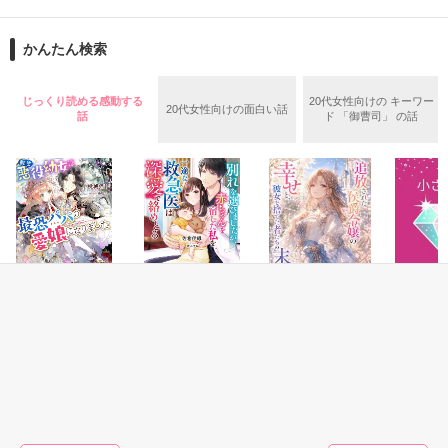
復縁する気はありません。

×

中村　里帆（なかむら　りほ）25歳

かんたん検索
天才作家と言われる不知火飛鳥（しらぬいあすか）

じっくり読める感動する
20代女性向けの キーワー
20代女性向けの面白い話
本人もさる事ながら実家は

話
ド 「御曹司」 の話
作品を読む
大手企業伊集院ホールディングスを営む大金持ち

人間離れした容姿を持ちながらも

見た目に寄り付く人間を嫌い

その眉目秀麗な姿を隠している

大手出版社集談社の編集者

誰もが目を奪われる程の絶世の美人でありながら

本人は全く自覚がなく自分にどこか自信がない

愛される事を知らずにどこか満たされないまま

ファンタジー
恋愛(純愛)
ファンタジー
恋愛(純愛)
平凡な生活を送っている

転生悪役幼女は最
別れを選びました
追放された侯爵令
小さな恋
恐パパの愛娘にな
が、赤ちゃんを宿
嬢の幸せと、彼女
アングル
りました
した私を一途な救
を捨てた者たちの
葉月まい
R
二人は作家と担当者としてある日出会う

急医は深愛で絡め
末路
桃城 猫緒／著
佐倉伊織／著
桜塚あお華／著
互いの意外な一面を見つけるたびに

とる
惹かれていくも…

もっと見る