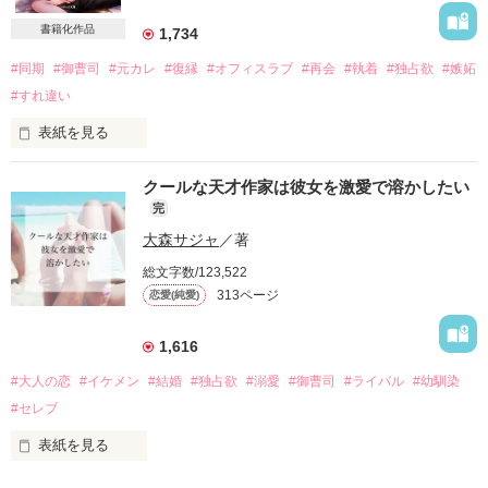
同居を始めると共に

どうしてか彼はより一層過保護になって、

書籍化作品
1,734
私をとことん甘やかす。

#同期
#御曹司
#元カレ
#復縁
#オフィスラブ
#再会
#執着
#独占欲
#嫉妬
#すれ違い
「こんなことまで教えて……

悪い義兄だね、俺は」

表紙を見る
「……俺がそばにいない間に、悔しいくらい綺麗になったな」

クールな天才作家は彼女を激愛で溶かしたい
恋も、キスも、その先も

完
そう言って私を組み敷いたのは

私の初めてはすべてあなたに教え込まれた。

偶然再会した元彼だった

大森サジャ
／著
こんなに一途に愛されてしまったら、

総文字数/123,522
もう義兄妹なんかじゃいられない。

313ページ
恋愛(純愛)
アメリカから帰国した彼は

私を取り戻すためにどこまでも甘く強引に口説いてくるけれど

公開・完結　2022.01.22

1,616
三年前の心の傷が癒えないままの私は

もう恋なんてうんざりだ。

#大人の恋
#イケメン
#結婚
#独占欲
#溺愛
#御曹司
#ライバル
#幼馴染
#セレブ
「俺は今でもまどかが好きだ」

表紙を見る
作品を読む
そんなに甘く囁かれたって

伊集院　飛鳥（いじゅういん　あすか）28歳
