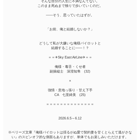
そんな自分の人生に不満なんてない。
このまま死ぬまで独りで歩いていくのだ。
――そう、思っていたはずが。
「お前、俺と結婚しないか？」
どうして私が大嫌いな俺様パイロットと
結婚することに――！？
＝＝✈Sky East AirLine✈＝＝
俺様・毒舌・くせ者
副操縦士 深澄知隼 (32)
×
強情・意地っ張り・甘え下手
CA 七里綺美 (25)
＝＝＝＝＝＝＝＝＝＝＝＝＝＝
2026.6.5～6.12
※ベリーズ文庫『俺様パイロットは揺るがぬ愛で契約妻を甘くとらえて逃がさな
い』のスピンオフ的な側面もありますが、単体でもお楽しみいただけます。