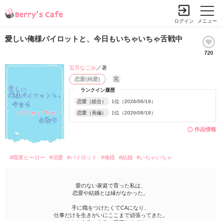
ログイン
メニュー
愛しい俺様パイロットと、今日もいちゃいちゃ舌戦中
720
宝月なごみ
／著
恋愛(純愛)
完
ランクイン履歴
恋愛（総合）
1位（2026/06/19）
恋愛（長編）
1位（2026/06/19）
作品情報
#職業ヒーロー
#溺愛
#パイロット
#俺様
#結婚
#いちゃいちゃ
愛のない家庭で育った私は、
恋愛や結婚とは縁がなかった。
手に職をつけたくてCAになり、
仕事だけを生きがいにここまで頑張ってきた。