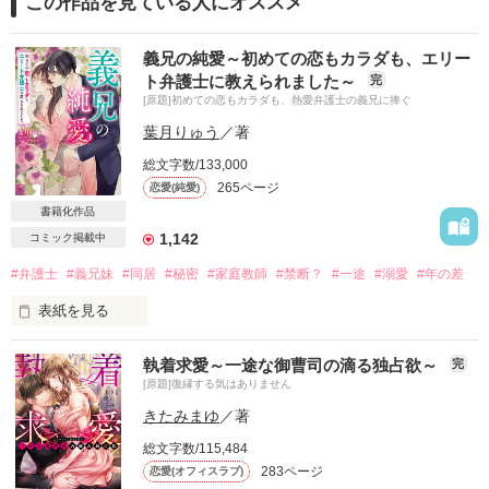
この作品を見ている人にオススメ
義兄の純愛～初めての恋もカラダも、エリー
ト弁護士に教えられました～
完
[原題]初めての恋もカラダも、熱愛弁護士の義兄に捧ぐ
葉月りゅう
／著
総文字数/133,000
265ページ
恋愛(純愛)
書籍化作品
1,142
コミック掲載中
#弁護士
#義兄妹
#同居
#秘密
#家庭教師
#禁断？
#一途
#溺愛
#年の差
表紙を見る
執着求愛～一途な御曹司の滴る独占欲～
完
突然の親の再婚で、大好きな弁護士の彼と

[原題]復縁する気はありません
幸か不幸か、義兄妹になってしまった。

きたみまゆ
／著
これは禁断の恋というものだろうと

総文字数/115,484
想いを諦めようとしたのに、

283ページ
恋愛(オフィスラブ)