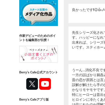
良かったです❗😉👍
先生シリーズ化され
作家デビューのためのポイ
す。ハッピーになれ
ントを編集部が伝授！
出来れば、シリーズ
いです。スティホー
うーん...消化不良で
Berry's Cafe公式アカウント
一方の話ばかり鵜呑
昔の恋が原因とは言
誤解が解けたら手のひ
かなりモヤモヤです
特にヒーローは昔出
ヒロインに冷たくあ
Berry's Cafeアプリ版
け信じれたのか理解