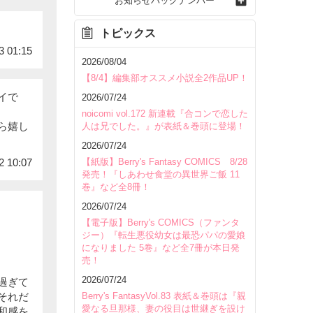
お知らせバックナンバー
トピックス
3 01:15
2026/08/04
【8/4】編集部オススメ小説全2作品UP！
イで
2026/07/24
noicomi vol.172 新連載『合コンで恋した
ら嬉し
人は兄でした。』が表紙＆巻頭に登場！
2026/07/24
【紙版】Berry's Fantasy COMICS 8/28
2 10:07
発売！『しあわせ食堂の異世界ご飯 11
巻』など全8冊！
2026/07/24
【電子版】Berry's COMICS（ファンタ
ジー）『転生悪役幼女は最恐パパの愛娘
になりました 5巻』など全7冊が本日発
売！
2026/07/24
過ぎて
Berry's FantasyVol.83 表紙＆巻頭は『親
それだ
愛なる旦那様、妻の役目は世継ぎを設け
和感を