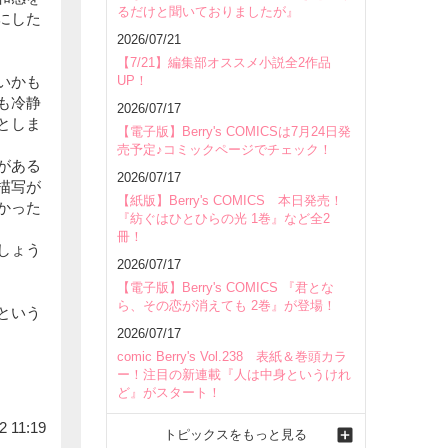
るだけと聞いておりましたが』
にした
2026/07/21
【7/21】編集部オススメ小説全2作品
UP！
いかも
も冷静
2026/07/17
としま
【電子版】Berry's COMICSは7月24日発
売予定♪コミックページでチェック！
がある
2026/07/17
描写が
【紙版】Berry's COMICS 本日発売！
かった
『紡ぐはひとひらの光 1巻』など全2
冊！
しょう
2026/07/17
【電子版】Berry's COMICS 『君とな
ら、その恋が消えても 2巻』が登場！
という
2026/07/17
comic Berry's Vol.238 表紙＆巻頭カラ
ー！注目の新連載『人は中身というけれ
ど』がスタート！
2 11:19
トピックスをもっと見る