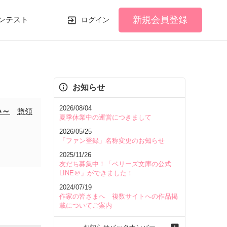
新規会員登録
ンテスト
ログイン
お知らせ
2026/08/04
い～
惣領
夏季休業中の運営につきまして
2026/05/25
「ファン登録」名称変更のお知らせ
2025/11/26
友だち募集中！「ベリーズ文庫の公式
LINE＠」ができました！
2024/07/19
作家の皆さまへ 複数サイトへの作品掲
載についてご案内