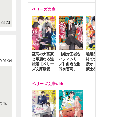
ベリーズ文庫
23:23
至高の大富豪
離婚前夜に内
冷
【絶対王者な
と華麗なる逆
緒で世継ぎを
や
バディシリー
0 01:04
転婚【ベリー
授かったら～
生
ズ】曲者な財
ズ文庫溺愛ア
策士な御曹司
を
閥御曹司、笑
ンソロジー】
はママとベビ
～
顔の圧で契約
ーを執愛で守
つ
妻を攻め立て
ベリーズ文庫with
り離さない～
様
激烈愛で貫く
し
で私