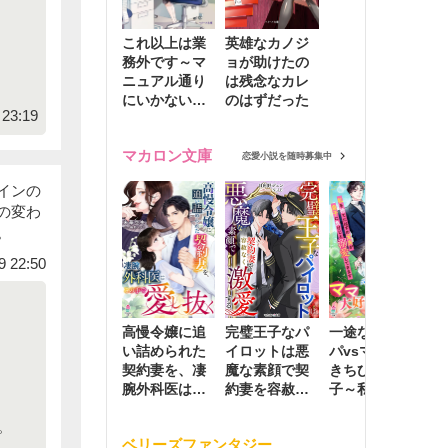
これ以上は業
英雄なカノジ
務外です～マ
ョが助けたの
ニュアル通り
は残念なカレ
にいかない彼
のはずだった
23:19
に無難な日々
を崩されて～
マカロン文庫
恋愛小説を随時募集中
インの
の変わ
。
9 22:50
高慢令嬢に追
完璧王子なパ
一途な社長パ
執
い詰められた
イロットは悪
パvsママ大好
士
契約妻を、凄
魔な素顔で契
きちびっこ息
偽
腕外科医はこ
約妻を容赦な
子～私を捨て
情
の手で愛し抜
く激愛する
たはずの元夫
堕
。
く
が息子に負け
ベリーズファンタジー
じと溺愛して