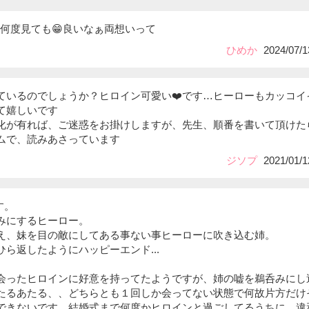
️🎶何度見ても😁良いなぁ両想いって
ひめか
2024/07/1
ているのでしょうか？ヒロイン可愛い❤️です…ヒーローもカッコイ
て嬉しいです
化が有れば、ご迷惑をお掛けしますが、先生、順番を書いて頂けた
ムで、読みあさっています
ジソプ
2021/01/1
す。
みにするヒーロー。
え、妹を目の敵にしてある事ない事ヒーローに吹き込む姉。
ら返したようにハッピーエンド...
。
会ったヒロインに好意を持ってたようですが、姉の嘘を鵜呑みにし
たるあたる、、どちらとも１回しか会ってない状態で何故片方だけ
できないです。結婚式まで何度かヒロインと過ごしてるうちに、違