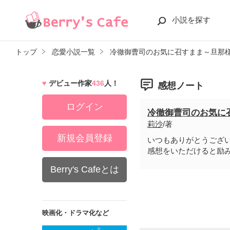
小説を探す
トップ
恋愛小説一覧
冷徹御曹司のお気に召すまま～旦那
デビュー作家
436
人！
感想ノート
ログイン
冷徹御曹司のお気に
莉沙
/著
新規会員登録
いつもありがとうござ
感想をいただけると励
Berry's Cafeとは
映画化・ドラマ化など