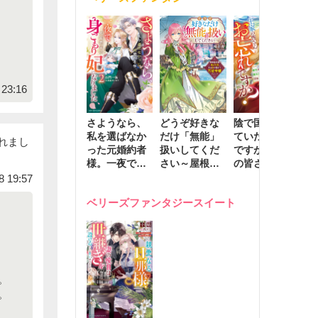
きます～
23:16
さようなら、
どうぞ好きな
陰で国を支え
転
私を選ばなか
だけ「無能」
ていたのは私
と
れまし
った元婚約者
扱いしてくだ
ですが、王家
っ
様。一夜で大
さい～屋根裏
の皆さんお忘
国
国君主の身ご
部屋の本の
れですか？～
に
8 19:57
もり妃になり
虫、実は国を
追放された隠
不
ベリーズファンタジースイート
ました２
動かす万能令
れ才女の辺境
保
嬢でした～
スローライフ
で
計画～
能
し
。
。