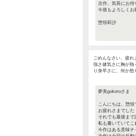
次作、気長にお待
今後もよろしくお
惣領莉沙
ごめんなさい、疲れ
強さ健気さに胸が熱
り身早さに、何か怒
夢美gokoroさま
こんにちは。惣領
お疲れさまでした
それでも最後まで
私も書いていてこ
今作はある意味チ
次作は今回の反動