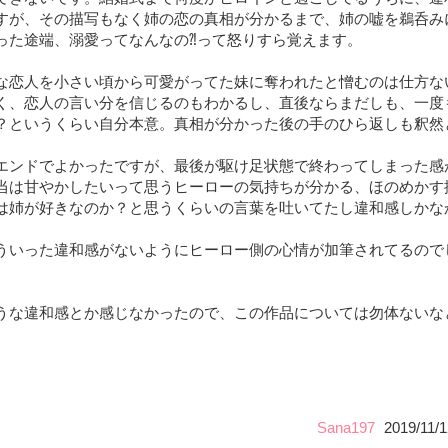
すが、その描写もなく姉の恋の真相が分かるまで、姉の嘘を鵜呑み
った途端、溺愛ってなんなの⁈って怒りすら覚えます。
な恋人を小さい頃から可愛がってた妹に奪われたと憎むのは仕方な
く、恋人の言い分を信じるのもわかるし、直後ならまだしも、一度
？というくらい自分本意。真相が分かった後の手のひら返しも釈然
エンドでよかったですが、最後が駆け足状態で終わってしまった感
当は甘やかしたいって思うヒーローの気持ちが分かる、ほのめかす
は姉が好きなのか？と思うくらいの言葉を吐いてたし違和感しかな
ういった違和感がないようにヒーロー側の心情が加筆されてるので
うな違和感とか感じなかったので、この作品については勿体ないな
Sana197
2019/11/1