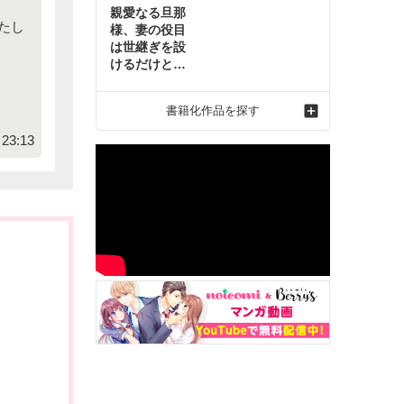
親愛なる旦那
たし
様、妻の役目
は世継ぎを設
けるだけと聞
いておりまし
たが～虐げら
書籍化作品を探す
れ才女の幸せ
な結婚～2
23:13