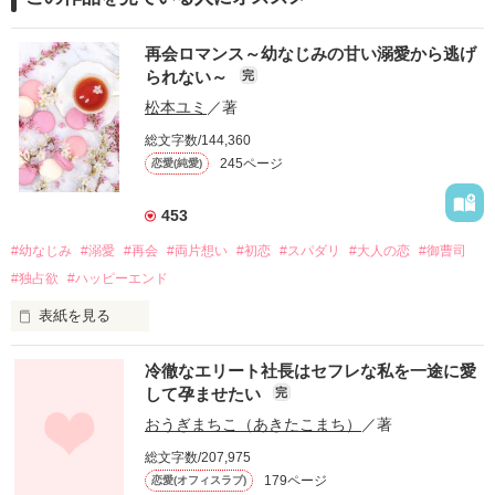
再会ロマンス～幼なじみの甘い溺愛から逃げ
られない～
完
松本ユミ
／著
総文字数/144,360
245ページ
恋愛(純愛)
453
#幼なじみ
#溺愛
#再会
#両片想い
#初恋
#スパダリ
#大人の恋
#御曹司
#独占欲
#ハッピーエンド
表紙を見る
冷徹なエリート社長はセフレな私を一途に愛
して孕ませたい
完
幼なじみの哲平に淡い恋心を抱いていた美桜。

おうぎまちこ（あきたこまち）
／著
しかし、ある出来事をきっかけに二人の関係は壊れてしまう。

総文字数/207,975
関係修復もできないまま、美桜は両親の離婚によって

179ページ
恋愛(オフィスラブ)
引っ越すことになり、哲平とも離れ離れになった。
