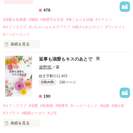
それから約十二年後。

478
過去の傷から、二度と会いたくないと思っていた哲平に

#溺愛＆執着愛
#俺様
#御曹司＆社長
#身ごもり＆妊娠
#イケメン
運命のような再会を果たす。

#オフィスラブ
#いちゃいちゃ＆ラブラブ
#虐げられヒロイン
#ワンナイト
そして、ひょんなことから

#ハッピーエンド
酔った勢いで一夜を共にしてしまった。

表紙を見る
さらに、美桜が初めてだと知った哲平は

『責任をとる、結婚しよう』と真っ直ぐに告げてきた。

　おかしな噂を流されて前の職場でうまくいかなかった梅田美
戸惑う美桜とは裏腹に、好きという気持ちを隠すことなく

返事も溺愛もキスのあとで
完
桜は、海外で傷心旅行をしていたところ、日本人美青年と出会
甘やかしてくる。

い、酒の勢いもあり一夜限りの関係となる。

遊野煌
／著
　帰国後、美桜は新しい職場でワンナイトした美青年と再会。
そんなある日、哲平は美桜がストーカー被害に

総文字数/112,403
なんと彼の正体は、とある財閥御曹司にも関わらず、一族を離
遭っていることを知る。

190ページ
恋愛(純愛)
れて起業した新進気鋭の実業家、社内でも冷徹だと評判な社長
美桜を守るため、哲平は同居を提案してきて――。

――御影恭司その人だったのだ――！

　なぜか恭司から飼い猫の世話係を命じられた美桜は、猫の世
190
話を口実にしばしば呼び出された上、二人はいわゆる身体だけ
夏木美桜(なつきみお)

#オフィスラブ
#溺愛
#執着愛
#御曹司
#ハッピーエンド
#結婚
#独占欲
✕

#ラブラブ
#職業ヒーロー
#上司
鳴海哲平 (なるみてっぺい)

表紙を見る
作品を読む
止まっていたはずの二人の時間が、再び動き出す。
