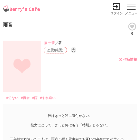
ログイン
メニュー
雨音
0
藤 十夢
／著
恋愛(純愛)
完
作品情報
#切ない
#再会
#雨
#すれ違い
彼はきっと私に気付かない。
彼女にとって、きっと俺はもう『特別』じゃない。
三年前すれ違った二人は、雨音が響く電車内でお互いの存在に気が付くが…。