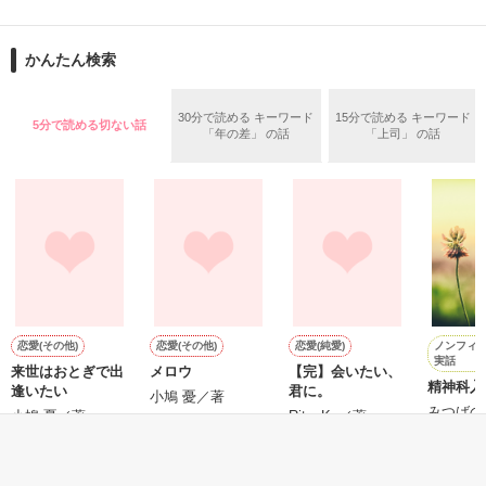
舞川雛子（26）は大手お菓子メーカー、三日月製菓コーポレー
再会から始まる、溺愛ラブ。

ションの企画戦略室で働いている。

また雛子には2年前から付き合いはじめ、半年前から同棲を始
2026.6.5～2026.7.25

かんたん検索
めた、同期で恋人の石垣守（26）がいるのだが、後輩の姫原由
羅（24）との浮気が発覚した上、いつのまにか元カノにされて
いた。

30分で読める キーワード
15分で読める キーワード
5分で読める切ない話
守と由羅から『便利屋雛子』と馬鹿にされ、一人こっそり泣い
「年の差」 の話
「上司」 の話
＊以前、公開していた話の改稿版です＊

ていた雛子に、企画戦略室の上司である雪瀬鷹哉（29）が
『──俺と結婚してくれないか』といきなりプロポーズをしてき
た上、同居まで提案してきて──？

鷹哉『宜しくな、俺の雛子』🦅

雛子『俺の……ひぃ、雛子？！！！』🐥

作品を読む
シゴデキで冷徹な上司が見せる素顔は、なぜか想像以上に甘く
て……🐥💓🦅

ノンフィ
恋愛(その他)
恋愛(その他)
恋愛(純愛)
実話
来世はおとぎで出
メロウ
【完】会いたい、
※表紙も作中使用の画像も全てフリー素材です。

精神科入
逢いたい
君に。
※執筆期間2026.6.3〜7.20完結です。　

小鳩 憂／著
みつばの
小鳩 憂／著
RitsuKa／著
※他サイトさんにて恋愛トレンド1位でした〜良かったら読ん
ー／著
で頂けると嬉しいです。