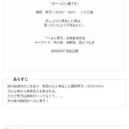
『ぜーったい嫌です』
園田 野乃（そのだ のの） 二十三歳
久しぶりに再会した彼は、
思っていたより子供みたい。
『ヘタレ男子』企画参加作品
キーワード：年の差、幼馴染、恋人つなぎ
2019/10/7 完結公開
あらすじ
姉の結婚式の二次会で、初恋の人と再会した園田野乃（そのだのの）
そんな彼から偽装恋人を頼まれる。
だけど野乃は納得がいってなくて……。
年の差×幼馴染×ヘタレ男子！