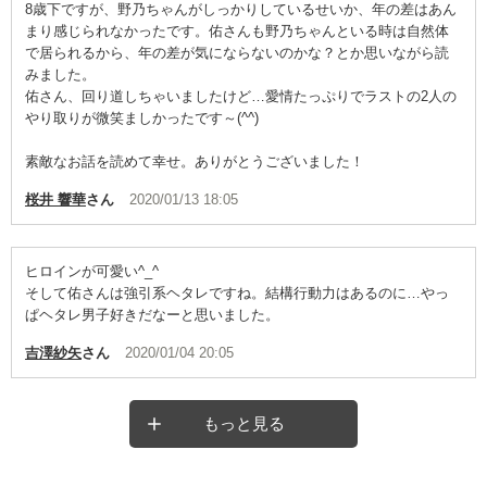
8歳下ですが、野乃ちゃんがしっかりしているせいか、年の差はあん
まり感じられなかったです。佑さんも野乃ちゃんといる時は自然体
で居られるから、年の差が気にならないのかな？とか思いながら読
みました。
佑さん、回り道しちゃいましたけど…愛情たっぷりでラストの2人の
やり取りが微笑ましかったです～(^^)
素敵なお話を読めて幸せ。ありがとうございました！
桜井 響華
さん
2020/01/13 18:05
ヒロインが可愛い^_^
そして佑さんは強引系ヘタレですね。結構行動力はあるのに…やっ
ぱヘタレ男子好きだなーと思いました。
吉澤紗矢
さん
2020/01/04 20:05
もっと見る