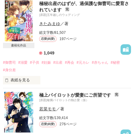
極秘出産のはずが、過保護な御曹司に愛育さ
れています
完
そんな賭けにのせられて

[原題]五年越しのウェディング
迂闊にも体を重ねてしまった私は

きたみまゆ
／著
彼の懐妊戦略にまんまとはめられて

総文字数/81,507
197ページ
恋愛(純愛)
――孕められてしまいました

書籍化作品
＝＝＝＝＝＝＝＝＝

1,049
出版社勤務　28歳

白雪　杏（しらゆき　あんず）

#御曹司
#溺愛
#子供
#妊娠
#出産
#再会
#元カレ
#赤ちゃん
#秘密
＝＝＝＝＝＝＝＝＝

#身分差
表紙を見る
絶対に手に入れたいと思った

五年前

極上パイロットが愛妻にご所望です
完
誰にも譲りたくないと

私から別れを告げた恋人は

[原題]敏腕パイロットの独占愛（仮）
王子様のようなとても素敵な人だった

だから、君を妊娠させて俺のものにした

若菜モモ
／著
総文字数/139,414
――ゴメン

愛していたけど、別れるしかなかった

276ページ
恋愛(純愛)
彼と私は住む世界が違うんだから

＝＝＝＝＝＝＝＝＝
