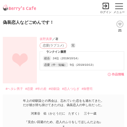
ログイン
メニュー
偽装恋人などごめんです！
21
坂野真夢
／著
恋愛(ラブコメ)
完
ランクイン履歴
総合
24位（2019/10/14）
恋愛（中・短編）
5位（2019/10/13）
作品情報
#ヘタレ男子
#恋愛
#年の差
#幼馴染
#恋人つなぎ
#御曹司
年上の幼馴染との再会は、忘れていた恋をも連れてきた。
だが彼が持ち掛けてきたのは、偽装恋人の申し出だった。
河東谷 佑（かとうだに たすく） 三十一歳
『見合い回避のため、恋人のふりをしてほしんだよね』
×