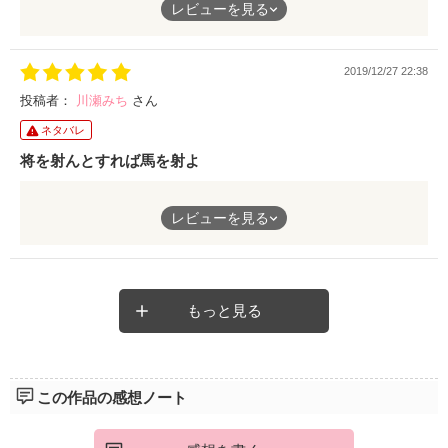
レビューを見る
イケメン御曹司の佑さんから見合いを断る口実として偽造恋人を
持ち掛けられてしまったヒロインの野乃ちゃん。初恋相手で８歳
も年上の佑さんは昔からの優しい雰囲気はあるけれど、どこか頼
2019/12/27 22:38
りなくてヘタレていて、野乃ちゃんも断るに断れなくなってしま
う。
投稿者：
川瀬みち
さん
複雑な心境のままで佑さんと会いながら、昔の恋心を思い出し偽
ネタバレ
造恋人の振りが重くなってしまうけど、どこか浮かれて楽しそう
な佑さん。
将を射んとすれば馬を射よ
年の差を考えているのは佑さんの方で、野乃ちゃんを好きになっ
てしまった葛藤が悶々とこちらに伝わり、葛藤より行動と動き出
作戦としては、それだったんですよね。外堀を埋めて、って。
したヘタレ具合がとても可愛らしく野乃ちゃんに対する愛情を感
レビューを見る
虎視眈々と狙うヘタレ。こういうのは、経営戦略と似てたりする
じました。さらっと読めて楽しくてまとめかたが上手でふたりの
のかな。次期経営者ならではの戦略？（笑）
気持ちが伝わる素敵なお話でした。
一括にヘタレといっても様々あるな、と思いました。年齢差があ
るからこそ躊躇う、その様がなんとも言えず。そう考えると、経
営者目線というよりは、年の差あればこそ、外堀を埋めていく、
もっと見る
という発想に行き着いたのかもしれませんね。キーワードの使い
方が上手い。
野乃の心の強さと、ヘタレながらも逃がすまいと囲い込む佑の攻
防が楽しいお話でした！
この作品の感想ノート