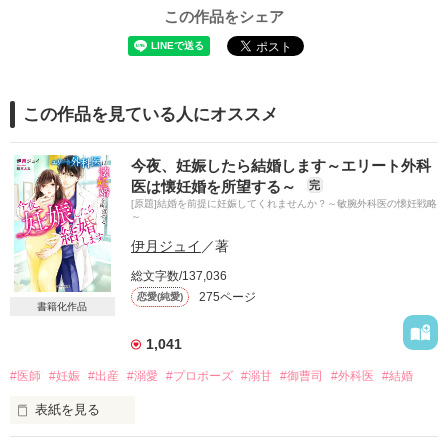
この作品をシェア
この作品を見ている人にオススメ
今夜、妊娠したら結婚します～エリート外科
医は懐妊婚を所望する～
完
[原題]結婚を前提に妊娠してくれませんか？～敏腕外科医の懐妊戦略
～
伊月ジュイ
／著
総文字数/137,036
275ページ
恋愛(純愛)
書籍化作品
1,041
#医師
#妊娠
#出産
#溺愛
#プロポーズ
#溺甘
#御曹司
#外科医
#結婚
表紙を見る
今夜、妊娠できたら俺と結婚する――どう？
