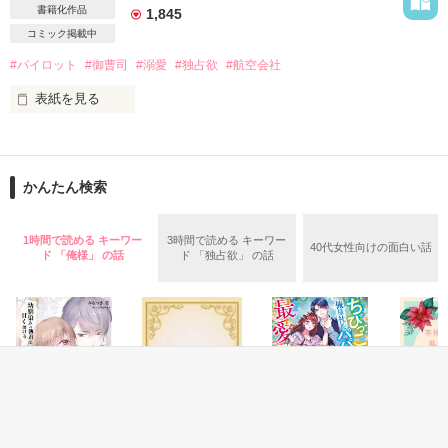
心臓外科医　32歳

書籍化作品
1,845
西園寺　悠生（さいおんじ　ゆう）

そう自分に言い聞かせ

コミック掲載中
＝＝＝＝＝＝＝＝＝

内緒で産んだ彼の子を

ひとりで育てて行こうと思っていた

#パイロット
#御曹司
#溺愛
#独占欲
#航空会社
表紙を見る
【公開日：2021/01/18】

それなのに

大手航空会社のグランドスタッフとして勤務している

【完結日：2021/01/22】
水樹砂羽には、同会社で憧れの人がいる。

「俺は今でも文香が好きだ。

かんたん検索
最年少機長で航空会社の御曹司である桜宮朝陽氏。

君がほかの男を愛していてもいい

作品を読む
そばにいさせてくれないか」

彼はCAからも絶大な人気。

1時間で読める キーワー
3時間で読める キーワー
40代女性向けの面白い話
ド 「俺様」 の話
ド 「独占欲」 の話
ある日、そのハイスペックなパイロット、

偶然の再会から

朝陽から『付き合おう』と交際を申し込まれる。

誠実な彼の情熱的な求愛に

閉じ込めていた想いがあふれて止まらなくなる

『わけがわからないんですが……』

『俺を知って』

この子の父親が

あなただって

強引な彼にタジタジの砂羽だが……。

知られるわけにはいかないのに…
