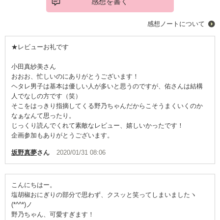
感想を書く
感想ノートについて
★レビューお礼です
小田真紗美さん
おおお、忙しいのにありがとうございます！
ヘタレ男子は基本は優しい人が多いと思うのですが、佑さんは結構
人でなしの方です（笑）
そこをはっきり指摘してくる野乃ちゃんだからこそうまくいくのか
なぁなんて思ったり。
じっくり読んでくれて素敵なレビュー、嬉しいかったです！
企画参加もありがとうございます。
坂野真夢
さん
2020/01/31 08:06
こんにちはー。
塩胡椒おにぎりの部分で思わず、クスッと笑ってしまいましたヽ
(*^^*)ノ
野乃ちゃん、可愛すぎます！