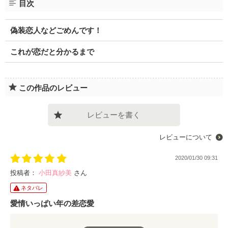
目次
偽装恋人などごめんです！
これが恋だと分かるまで
この作品のレビュー
レビューを書く
レビューについて
2020/01/30 09:31
投稿者：
小田真紗美
さん
ネタバレ
愛情いっぱい年の差恋愛
姉の結婚式で再会した幼馴染の佑さん。